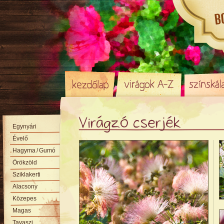
Virágzó cserjék
Egynyári
Évelő
Hagyma
/ Gumó
Örökzöld
Sziklakerti
Alacsony
Közepes
Magas
Tavaszi