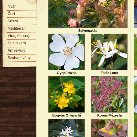
Nyári
Őszi
Kúszó
Mediterrán
Selyemakác
Virágzó cserje
Talajtakaró
Árnyéktűrő
Szobanövény
Gyepűrózsa
Tatár Lonc
Bogyós Orbáncfű
Koreai Mézesfa