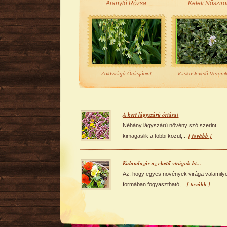
Aranyló Rózsa
Keleti Nőszir
Zöldvirágú Óriásjácint
Vaskoslevelű Veroni
A kert lágyszárú óriásai
Néhány lágyszárú növény szó szerint
[ tovább ]
kimagaslik a többi közül,...
Kalandozás az ehető virágok bi...
Az, hogy egyes növények virága valamily
[ tovább ]
formában fogyasztható,...