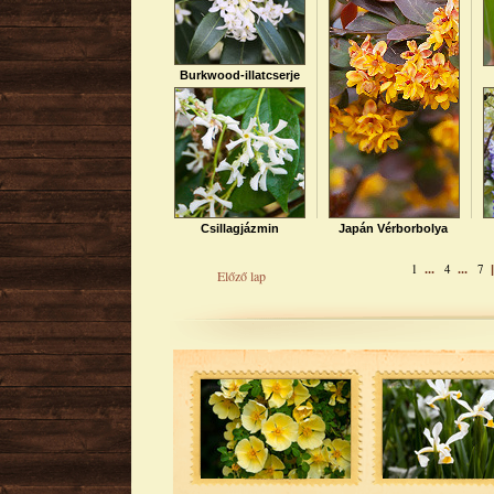
Burkwood-illatcserje
Csillagjázmin
Japán Vérborbolya
1
4
7
...
...
Előző lap