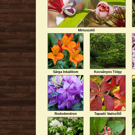
Nyári
Őszi
Kúszó
Mediterrán
Mirtuszdió
Virágzó cserje
Talajtakaró
Árnyéktűrő
Szobanövény
Sárga Inkaliliom
Kocsányos Tölgy
Rododendron
Tapadó Vadszőlő