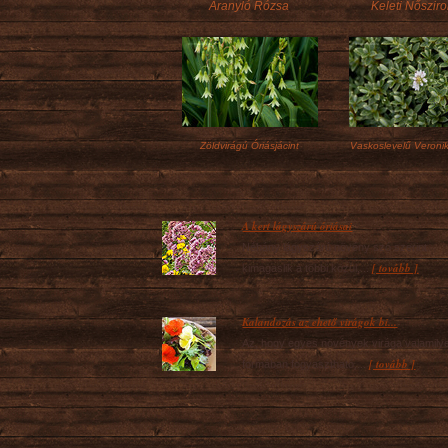
Aranyló Rózsa
Keleti Nőszir
Zöldvirágú Óriásjácint
Vaskoslevelű Veroni
A kert lágyszárú óriásai
Néhány lágyszárú növény szó szerint
[ tovább ]
kimagaslik a többi közül,...
Kalandozás az ehető virágok bi...
Az, hogy egyes növények virága valamily
[ tovább ]
formában fogyasztható,...