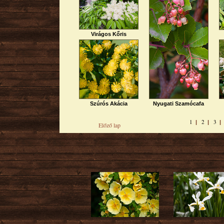
Virágos Kőris
Szúrós Akácia
Nyugati Szamócafa
1
2
3
|
|
Előző lap