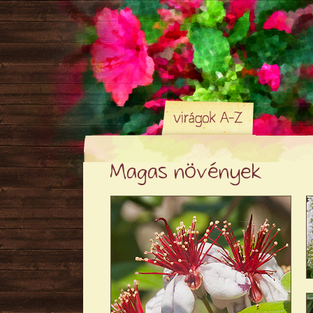
Magas növények
Egynyári
Évelő
Hagyma
/ Gumó
Örökzöld
Sziklakerti
Alacsony
Közepes
Magas
Tavaszi