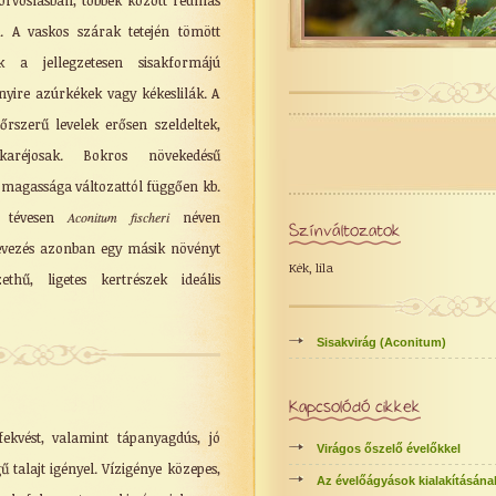
rvoslásban, többek között reumás
. A vaskos szárak tetején tömött
k a jellegzetesen sisakformájú
nyire azúrkékek vagy kékeslilák. A
bőrszerű levelek erősen szeldeltek,
aréjosak. Bokros növekedésű
magassága változattól függően kb.
t tévesen
Aconitum fischeri
néven
Színváltozatok
nevezés azonban egy másik növényt
Kék, lila
ethű, ligetes kertrészek ideális
Sisakvirág (Aconitum)
Kapcsolódó cikkek
fekvést, valamint tápanyagdús, jó
Virágos őszelő évelőkkel
ű talajt igényel. Vízigénye közepes,
Az évelőágyások kialakításána