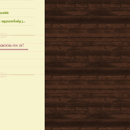
 szebb
 egyszerűség j...
ebook-on is!