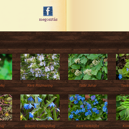
fej
Kerti Rozmaring
Tatár Juhar
Tava
háj
Bókoló Csillagvirág
Kerti Nefelejcs
Kön