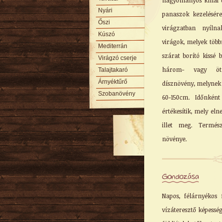
hagyományos kínai o
Nyári
panaszok kezelésére
Őszi
virágzatban nyílna
Kúszó
virágok, melyek több
Mediterrán
szárat borító kissé 
Virágzó cserje
három- vagy ötk
Talajtakaró
Árnyéktűrő
dísznövény, melynek 
Szobanövény
60-150cm. Időnkén
értékesítik, mely el
illet meg. Termész
növénye.
Gondozása
Napos, félárnyékos 
vízáteresztő képesség