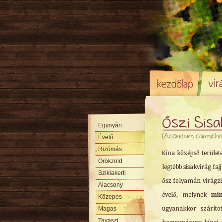
Őszi Sisa
Egynyári
(Aconitum carmichae
Évelő
Rizómás
Kína középső terület
Örökzöld
legtöbb sisakvirág fajj
Sziklakerti
ősz folyamán virágzi
Alacsony
évelő, melynek
min
Közepes
ugyanakkor száríto
Magas
Tavaszi