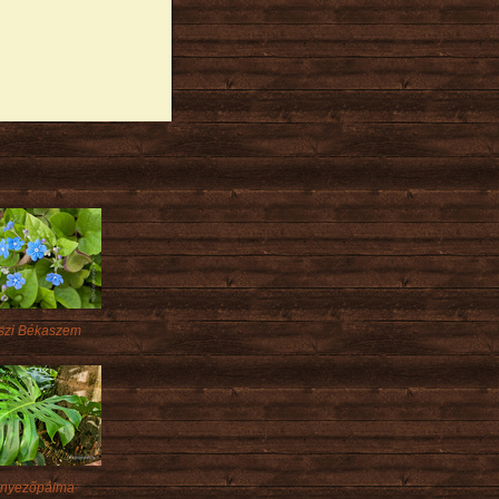
szi Békaszem
nyezőpálma