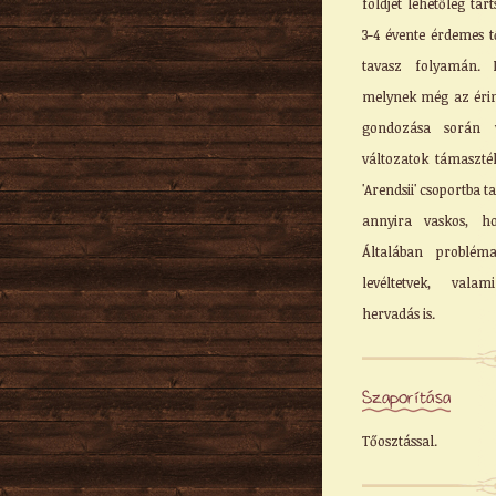
földjét lehetőleg ta
3-4 évente érdemes t
tavasz folyamán. 
melynek még az érint
gondozása során v
változatok támaszté
'Arendsii' csoportba 
annyira vaskos, h
Általában problém
levéltetvek, valam
hervadás is.
Szaporítása
Tőosztással.