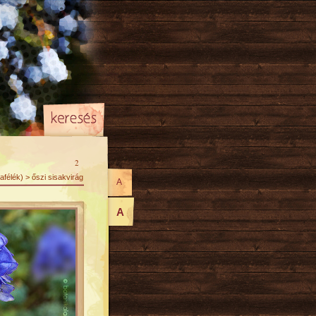
2
félék) > őszi sisakvirág
A
A