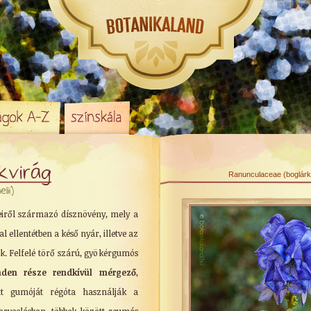
kvirág
Ranunculaceae (boglárka
lii)
eiről származó dísznövény, mely a
al ellentétben a késő nyár, illetve az
k. Felfelé törő szárú, gyökérgumós
den része rendkívül mérgező
,
tt gumóját régóta használják a