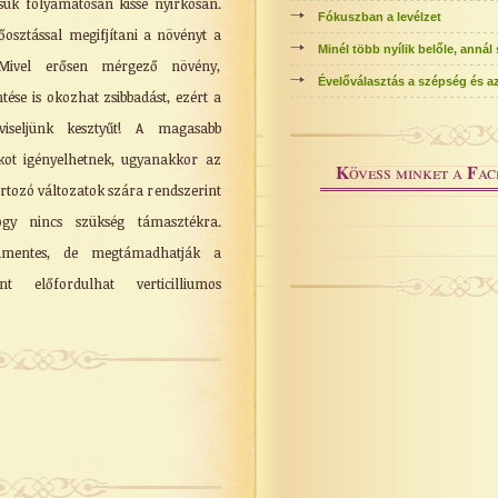
rtsuk folyamatosan kissé nyirkosan.
Fókuszban a levélzet
őosztással megifjítani a növényt a
Minél több nyílik belőle, annál
Mivel erősen mérgező növény,
Évelőválasztás a szépség és az
ése is okozhat zsibbadást, ezért a
iseljünk kesztyűt! A magasabb
kot igényelhetnek, ugyanakkor az
K
F
övess minket a
ac
tartozó változatok szára rendszerint
ogy nincs szükség támasztékra.
amentes, de megtámadhatják a
int előfordulhat verticilliumos