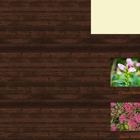
Csinos Gerle
Japán Varjú