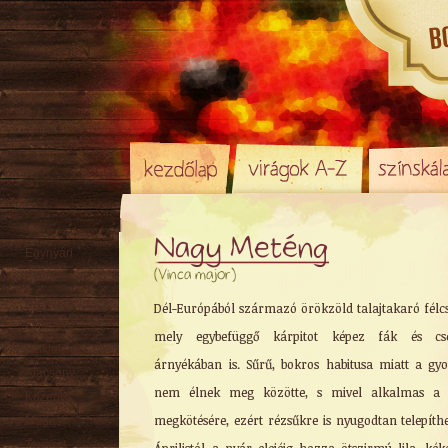
Nagy Meténg
Egynyári
(Vinca major)
Évelő
Rizómás
Dél-Európából származó örökzöld talajtakaró félcs
Örökzöld
mely egybefüggő kárpitot képez fák és cse
Sziklakerti
árnyékában is. Sűrű, bokros habitusa miatt a g
Alacsony
nem élnek meg közötte, s mivel alkalmas a t
Közepes
megkötésére, ezért rézsűkre is nyugodtan telepíthe
Magas
Tavaszi