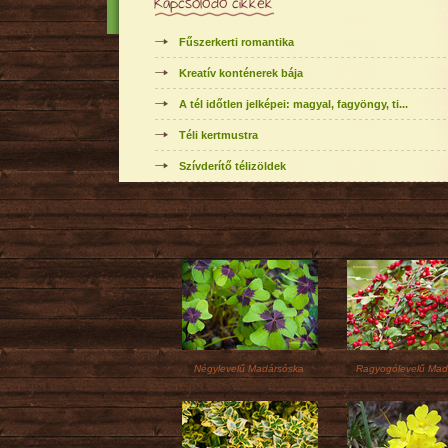
Kapcsolódó cikkek
Fűszerkerti romantika
Kreatív konténerek bája
A tél időtlen jelképei: magyal, fagyöngy, ti...
Téli kertmustra
Szívderítő télizöldek
Négylevelű Madársóska
Ragyogólevelű Madá