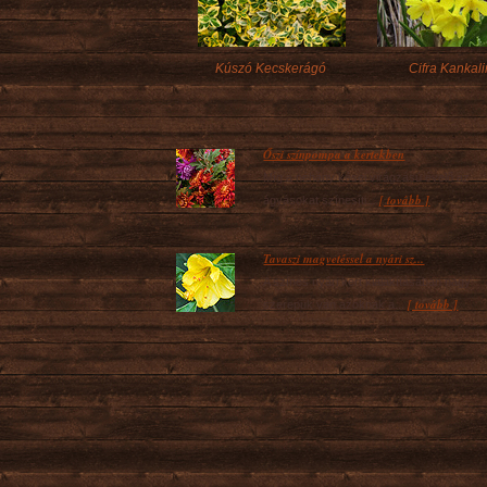
Kúszó Kecskerágó
Cifra Kankali
Őszi színpompa a kertekben
Míg a néhány kései virágzású évelő az
[ tovább ]
ágyásokat színesíti...
Tavaszi magvetéssel a nyári sz...
A színes nyári kert kialakításában nagy
[ tovább ]
szerepük van azoknak a...