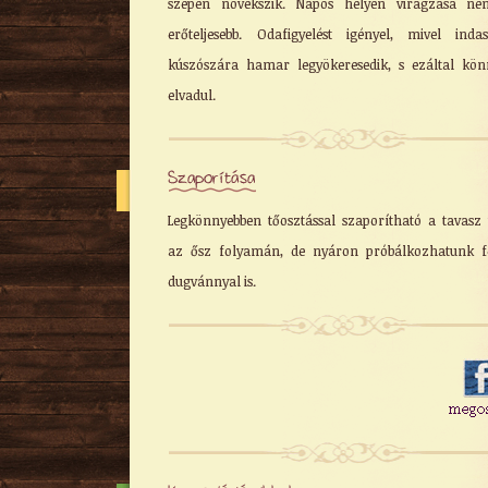
szépen növekszik. Napos helyen virágzása ném
erőteljesebb. Odafigyelést igényel, mivel inda
kúszószára hamar legyökeresedik, s ezáltal kö
elvadul.
Szaporítása
Legkönnyebben tőosztással szaporítható a tavasz
az ősz folyamán, de nyáron próbálkozhatunk f
dugvánnyal is.