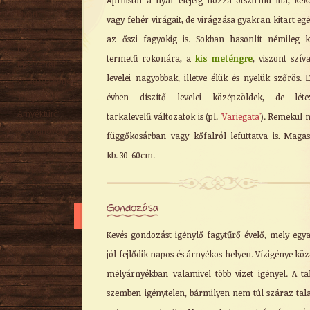
Áprilistól a nyár elejéig hozza ötszirmú lila, kéke
Nyári
vagy fehér virágait, de virágzása gyakran kitart eg
Őszi
az őszi fagyokig is. Sokban hasonlít némileg k
Kúszó
termetű rokonára, a
kis meténgre
, viszont szív
Mediterrán
levelei nagyobbak, illetve élük és nyelük szőrös. 
Virágzó cserje
évben díszítő levelei középzöldek, de léte
Talajtakaró
Árnyéktűrő
tarkalevelű változatok is (pl.
'Variegata'
). Remekül 
Szobanövény
függőkosárban vagy kőfalról lefuttatva is. Maga
kb. 30-60cm.
Gondozása
Kevés gondozást igénylő fagytűrő évelő, mely egy
jól fejlődik napos és árnyékos helyen. Vízigénye köz
mélyárnyékban valamivel több vizet igényel. A tal
szemben igénytelen, bármilyen nem túl száraz tal