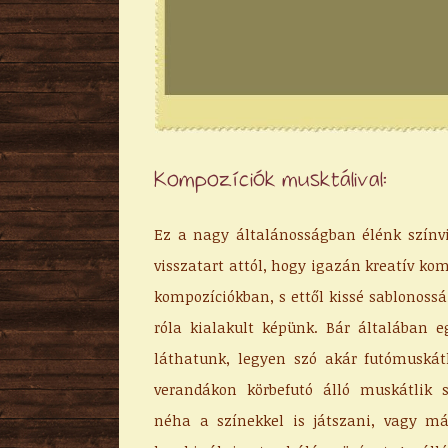
Kompozíciók musktálival:
Ez a nagy általánosságban élénk színv
visszatart attól, hogy igazán kreatív ko
kompozíciókban, s ettől kissé sablonoss
róla kialakult képünk. Bár általában e
láthatunk, legyen szó akár futómuskát
verandákon körbefutó álló muskátlik 
néha a színekkel is játszani, vagy m