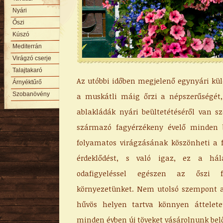
Nyári
Őszi
Kúszó
Mediterrán
Virágzó cserje
Talajtakaró
Az utóbbi időben megjelenő egynyári kü
Árnyéktűrő
Szobanövény
a muskátli máig őrzi a népszerűségét
ablakládák nyári beültetétéséről van sz
származó fagyérzékeny évelő minden 
folyamatos virágzásának köszönheti a f
érdeklődést, s való igaz, ez a há
odafigyeléssel egészen az őszi f
környezetünket. Nem utolsó szempont a
hűvös helyen tartva könnyen áttelete
minden évben új töveket vásárolnunk belő