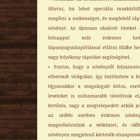
ültetni, ha lehet speciális muskátli
megőrzi a nedvességet, és megfelelő táp
növényt. Az újonnan vásárolt töveket
hónappal már érdemes heten
tápanyagutánpótlással ellátni földbe h
vagy folyékony tápoldat segítségével.
▪ Fontos, hogy a növényről folyamato
elhervadt virágokat, így ösztönözve a f
Ugyanakkor a megsárgult foltos, eset
leveleket is mihamarabb távolítsuk e
fertőzés, vagy a megtelepedett atkák jel
az utóbbi esetben érdemes növény
megerősítenünk a védelmet, és időb
növényen megjelenő kártevők elszaporod