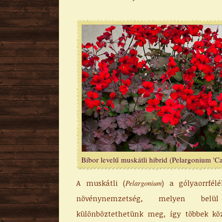
Bíbor levelű muskátli hibrid (Pelargonium 'Cal
A muskátli (
) a gólyaorrfél
Pelargonium
növénynemzetség, melyen belü
különböztethetünk meg, így többek kö