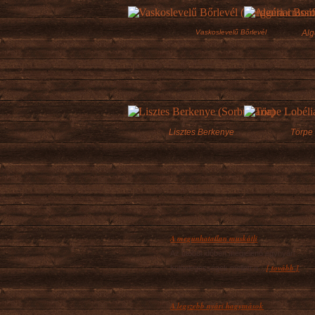
Vaskoslevelű Bőrlevél
Alg
Lisztes Berkenye
Törpe
A megunhatatlan muskátli
Az utóbbi időben megjelenő egynyári
[ tovább ]
különlegességek mellett a...
A legszebb nyári hagymások