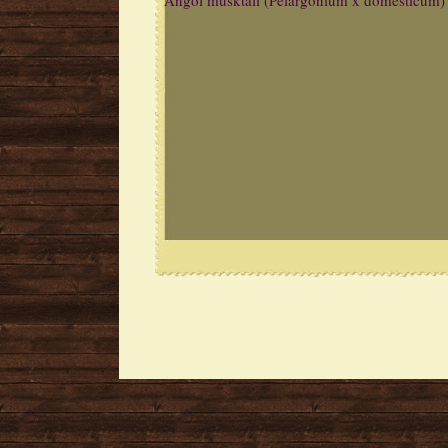
Angol musktáli (Pelargonium x domesticum)