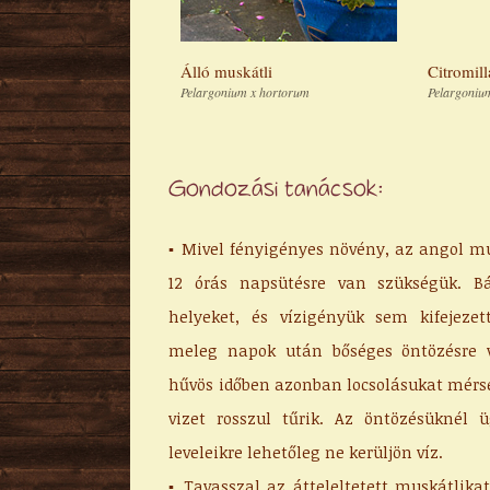
Álló muskátli
Citromill
Pelargonium x hortorum
Pelargoniu
Gondozási tanácsok:
▪ Mivel fényigényes növény, az angol mu
12 órás napsütésre van szükségük. B
helyeket, és vízigényük sem kifejezet
meleg napok után bőséges öntözésre v
hűvös időben azonban locsolásukat mérs
vizet rosszul tűrik. Az öntözésüknél 
leveleikre lehetőleg ne kerüljön víz.
▪ Tavasszal az átteleltetett muskátlikat