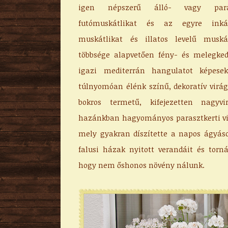
igen népszerű álló- vagy paras
futómuskátlikat és az egyre inká
muskátlikat és illatos levelű muská
többsége alapvetően fény- és melegke
igazi mediterrán hangulatot képesek
túlnyomóan élénk színű, dekoratív virá
bokros termetű, kifejezetten nagyv
hazánkban hagyományos parasztkerti vir
mely gyakran díszítette a napos ágyás
falusi házak nyitott verandáit és torn
hogy nem őshonos növény nálunk.