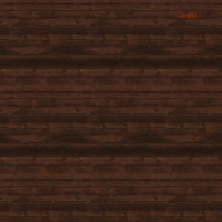
A megannyi kecses, kistermetű tavaszi
[ tovább ]
hagymás mellett nyári...