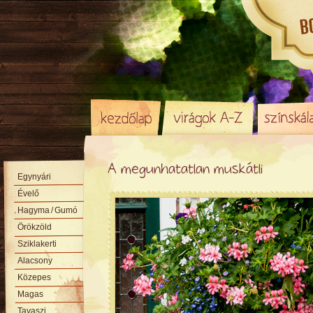
A megunhatatlan muskátli
Egynyári
Évelő
Hagyma
/ Gumó
Örökzöld
Sziklakerti
Alacsony
Közepes
Magas
Tavaszi