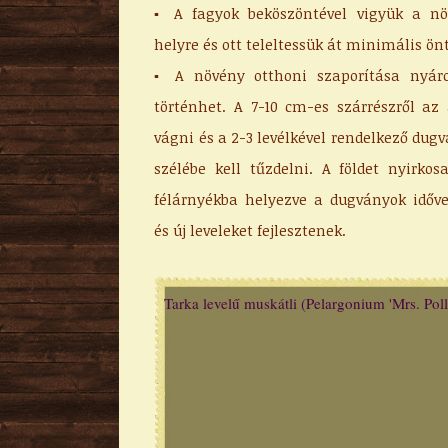
▪ A fagyok beköszöntével vigyük a nö
helyre és ott teleltessük át minimális ön
▪ A növény otthoni szaporítása nyáro
történhet. A 7-10 cm-es szárrészről az a
vágni és a 2-3 levélkével rendelkező dug
szélébe kell tűzdelni. A földet nyirkos
félárnyékba helyezve a dugványok időv
és új leveleket fejlesztenek.
Tarka levelű muskátli (Pelargonium 'Mrs. Poll