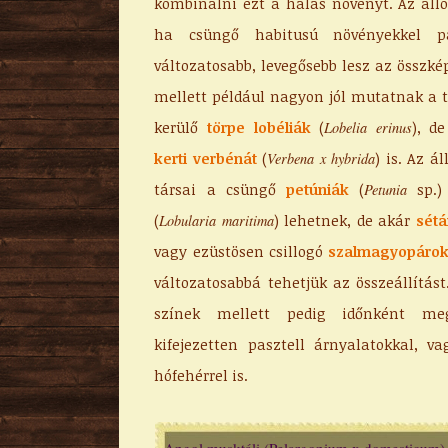
kombinálni ezt a hálás növényt. Az álló 
ha csüngő habitusú növényekkel pá
változatosabb, levegősebb lesz az összké
mellett például nagyon jól mutatnak a 
kerülő
törpe lobéliák
(
), d
Lobelia erinus
kerti verbénát
(
) is. Az á
Verbena x hybrida
társai a csüngő
petúniák
(
sp.)
Petunia
(
) lehetnek, de akár
sétá
Lobularia maritima
vagy ezüstösen csillogó
szalmagyopárok
változatosabbá tehetjük az összeállítást
színek mellett pedig időnként me
kifejezetten pasztell árnyalatokkal, v
hófehérrel is.