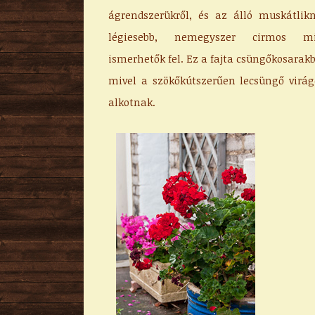
ágrendszerükről, és az álló muskátlikn
légiesebb, nemegyszer cirmos min
ismerhetők fel. Ez a fajta csüngőkosarakba
mivel a szökőkútszerűen lecsüngő virág
alkotnak.