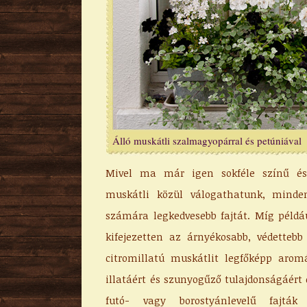
Álló muskátli szalmagyopárral és petúniával
Mivel ma már igen sokféle színű és
muskátli közül válogathatunk, minde
számára legkedvesebb fajtát. Míg példá
kifejezetten az árnyékosabb, védettebb
citromillatú muskátlit legfőképp aromá
illatáért és szunyogűző tulajdonságáért
futó- vagy borostyánlevelű fajták