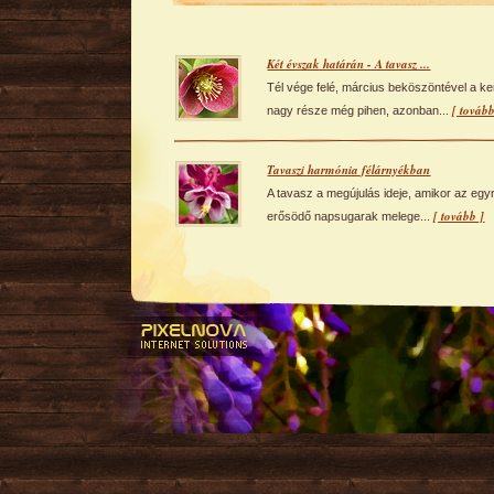
Két évszak határán - A tavasz ...
Tél vége felé, március beköszöntével a ke
[ tovább
nagy része még pihen, azonban...
Tavaszi harmónia félárnyékban
A tavasz a megújulás ideje, amikor az egy
[ tovább ]
erősödő napsugarak melege...