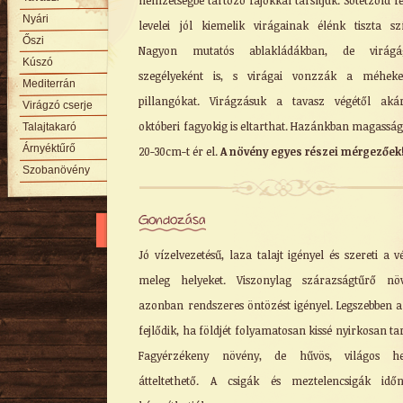
nemzetségbe tartozó fajokkal társítjuk. Sötétzöld f
Nyári
levelei jól kiemelik virágainak élénk tiszta szí
Őszi
Nagyon mutatós ablakládákban, de virágá
Kúszó
szegélyeként is, s virágai vonzzák a méheke
Mediterrán
pillangókat. Virágzásuk a tavasz végétől aká
Virágzó cserje
októberi fagyokig is eltarthat. Hazánkban magasság
Talajtakaró
Árnyéktűrő
20-30cm-t ér el.
A növény egyes részei mérgezőek
Szobanövény
Gondozása
Jó vízelvezetésű, laza talajt igényel és szereti a vé
meleg helyeket. Viszonylag szárazságtűrő növ
azonban rendszeres öntözést igényel. Legszebben 
fejlődik, ha földjét folyamatosan kissé nyirkosan tar
Fagyérzékeny növény, de hűvös, világos he
átteltethető. A csigák és meztelencsigák idő