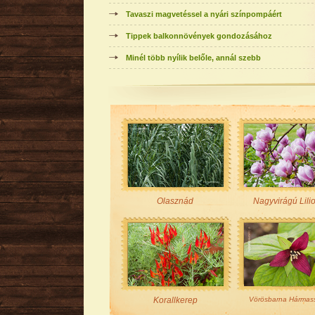
Tavaszi magvetéssel a nyári színpompáért
Tippek balkonnövények gondozásához
Minél több nyílik belőle, annál szebb
Olasznád
Nagyvirágú Lili
Korallkerep
Vörösbarna Hármas