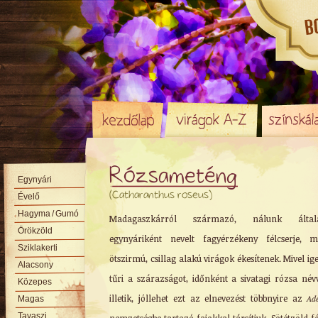
Rózsameténg
Egynyári
(Catharanthus roseus)
Évelő
Hagyma
/ Gumó
Madagaszkárról származó, nálunk által
Örökzöld
egynyáriként nevelt fagyérzékeny félcserje, m
Sziklakerti
ötszirmú, csillag alakú virágok ékesítenek. Mivel ige
Alacsony
tűri a szárazságot, időnként a sivatagi rózsa névv
Közepes
illetik, jóllehet ezt az elnevezést többnyire az
Ad
Magas
Tavaszi