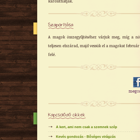
károsíthatják.
Szaporítása
A magok összegyűjtéséhez várjuk meg, míg a n
teljesen elszárad, majd vessük el a magokat február
felé.
Kapcsolódó cikkek
A kert, ami nem csak a szemnek szép
Kevés gondozás - Bőséges virágzás