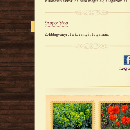
különösen akkor, ha nem megfelelő a légáramlás.
Szaporítása
Zölddugványról a kora nyár folyamán.