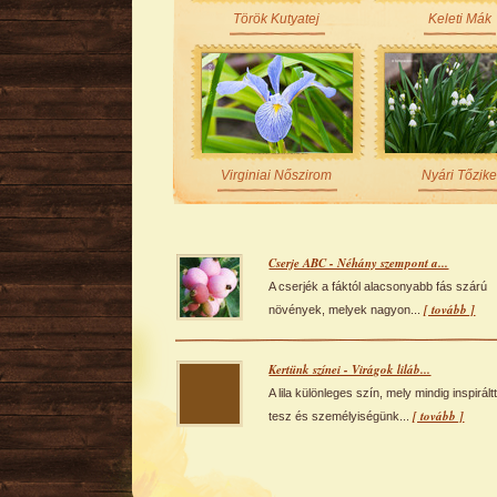
Török Kutyatej
Keleti Mák
Virginiai Nőszirom
Nyári Tőzik
Cserje ABC - Néhány szempont a...
A cserjék a fáktól alacsonyabb fás szárú
[ tovább ]
növények, melyek nagyon...
Kertünk színei - Virágok liláb...
A lila különleges szín, mely mindig inspirált
[ tovább ]
tesz és személyiségünk...