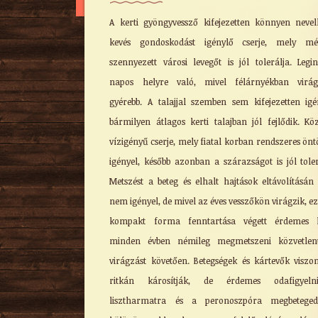
A kerti gyöngyvessző kifejezetten könnyen nevel
kevés gondoskodást igénylő cserje, mely m
szennyezett városi levegőt is jól tolerálja. Legi
napos helyre való, mivel félárnyékban virág
gyérebb. A talajjal szemben sem kifejezetten igé
bármilyen átlagos kerti talajban jól fejlődik. Kö
vízigényű cserje, mely fiatal korban rendszeres önt
igényel, később azonban a szárazságot is jól toler
Metszést a beteg és elhalt hajtások eltávolításán 
nem igényel, de mivel az éves vesszőkön virágzik, ez
kompakt forma fenntartása végett érdemes l
minden évben némileg megmetszeni közvetlen
virágzást követően. Betegségek és kártevők viszo
ritkán károsítják, de érdemes odafigyel
lisztharmatra és a peronoszpóra megbetegedé