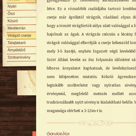
gyöngyvessző (
S. cantoniensis
) keresztezésével h
Nyári
létre. Ez a rózsafélék családjába tartozó lombhu
Őszi
cserje már áprilistól virágzik, ráadásul olyan d
Kúszó
hogy a tömött virágfürtök súlya alatt valósággal a f
Mediterrán
hajolnak az ágak. A virágzás csúcsán a kicsiny 
Virágzó cserje
virágok valósággal elborítják a cserje kékeszöld lom
Talajtakaró
Árnyéktűrő
mely 3-5 karéjú, enyhén fogazott végű levelekből
Szobanövény
Szórt állású levelei az ősz folyamán időnként sá
bíboros árnyalatot kaphatnak, de levélelszínez
nem kifejezetten mutatós. Bókoló ágrendszer
leginkább szoliterként vagy nyíratlan sövény
érvényesül, megfelelő metszés mellett azo
tradicionálisabb nyírt sövény is kialakítható belőle. 
magassága elérheti a 2-2,5m-t is.
Gondozása