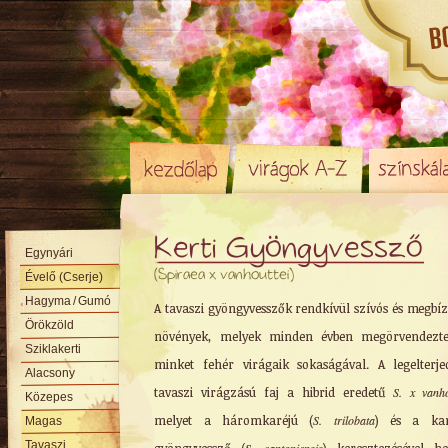
Kerti Gyöngyvessző
Egynyári
(Spiraea x vanhouttei)
Évelő (Cserje)
Hagyma
/ Gumó
A tavaszi gyöngyvesszők rendkívül szívós és megbí
Örökzöld
növények, melyek minden évben megörvendezte
Sziklakerti
minket fehér virágaik sokaságával. A legelterje
Alacsony
tavaszi virágzású faj a hibrid eredetű
S. x vanho
Közepes
melyet a háromkaréjú (
S. trilobata
) és a kan
Magas
Tavaszi