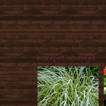
Közepes növények
Egynyári
Évelő
Hagyma
/ Gumó
Örökzöld
Sziklakerti
Alacsony
Közepes
Magas
Tavaszi