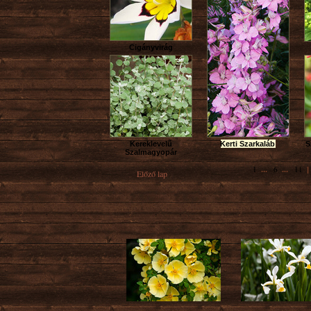
Cigányvirág
Kereklevelű
Kerti Szarkaláb
S
Szalmagyopár
1
6
11
...
...
Előző lap