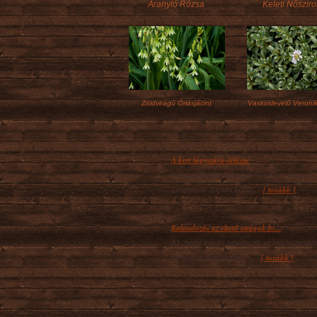
Aranyló Rózsa
Keleti Nőszir
Zöldvirágú Óriásjácint
Vaskoslevelű Veroni
A kert lágyszárú óriásai
Néhány lágyszárú növény szó szerint
[ tovább ]
kimagaslik a többi közül,...
Kalandozás az ehető virágok bi...
Az, hogy egyes növények virága valamily
[ tovább ]
formában fogyasztható,...