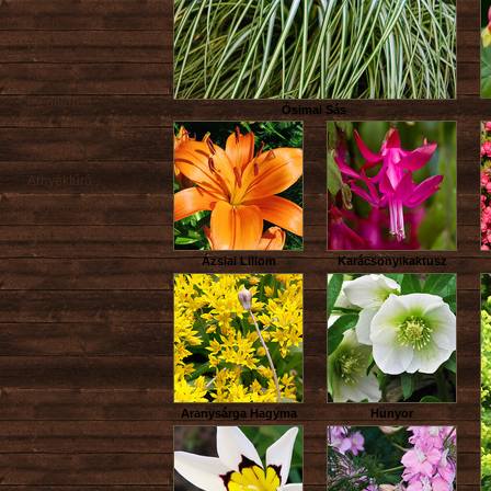
Nyári
Őszi
Kúszó
Mediterrán
Ósimai Sás
Virágzó cserje
Talajtakaró
Árnyéktűrő
Szobanövény
Ázsiai Liliom
Karácsonyikaktusz
Aranysárga Hagyma
Hunyor