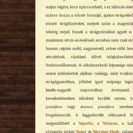
Nyári
május végére, kora nyárra tehető, s ez időszak alatt
Őszi
száron hozza a tölcsér formájú, ajakos virágokból
Kúszó
tömött virágfüzéreket, melyek színe a magentá
Mediterrán
fehérig terjed. Ennek a virágszárakkal együtt is
Virágzó cserje
maximum 60cm-es évelőnek azonban nem csak vir
Talajtakaró
hanem csipkés szélű, nagyméretű, szíves vállú level
Árnyéktűrő
Szobanövény
attraktívak, ráadásul idővel talajtakarókén
funkcionálhatnak. Jó alkalmazkodó képessége miat
mutat sziklakertek aljában csakúgy, mint tradicio
virágágyasokban, jóllehet igazi szépsége legi
kisebb-nagyobb csoportokban érvényesü
kereskedelemben időnként korábbi nevein,
S
grandiflora
vagy
Betonica grandiflora
neveken
forgalmazzák. A leggyakoribb változatok kö
megemlíthető a
'Superba'
, a
'Violacea'
, a hal
rózsaszín virágú
'Rosea'
és
'Morning Blush'
, valam