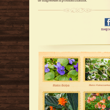
de magvetéssel is próbálkozhatunk.
Illatos Ibolya
Illatos Kakassarka