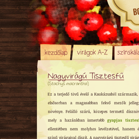
Nagyvirágú Tisztesfű
Egynyári
(Stachys macrantha)
Évelő
Rizómás
Ez a terjedő tövű évelő a Kaukázusból származik,
Örökzöld
elsősorban a magasabban fekvő mezők jellegz
Sziklakerti
növénye. Felálló szárú, közepes termetű dísznö
Alacsony
mely a hazánkban ismertebb
gyapjas tisztes
Közepes
ellentétben nem molyhos levélzetével, hanem 
Magas
színű virágaival díszít. A nagyvirágú tisztesfű virá
Tavaszi