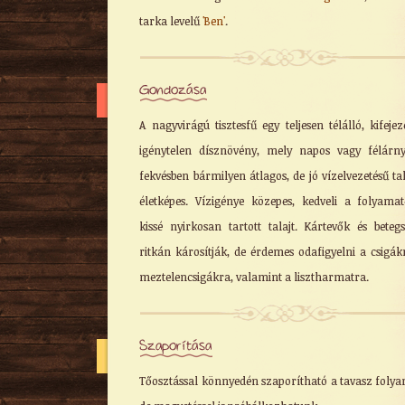
tarka levelű
'Ben'
.
Gondozása
A nagyvirágú tisztesfű egy teljesen télálló, kifejez
igénytelen dísznövény, mely napos vagy félárn
fekvésben bármilyen átlagos, de jó vízelvezetésű ta
életképes. Vízigénye közepes, kedveli a folyama
kissé nyirkosan tartott talajt. Kártevők és beteg
ritkán károsítják, de érdemes odafigyelni a csigák
meztelencsigákra, valamint a lisztharmatra.
Szaporítása
Tőosztással könnyedén szaporítható a tavasz foly