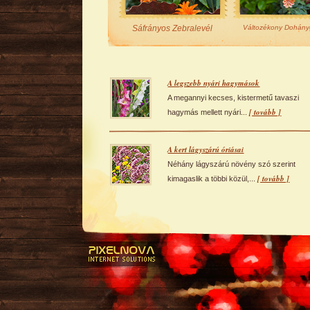
Sáfrányos Zebralevél
Változékony Dohány
A legszebb nyári hagymások
A megannyi kecses, kistermetű tavaszi
[ tovább ]
hagymás mellett nyári...
A kert lágyszárú óriásai
Néhány lágyszárú növény szó szerint
[ tovább ]
kimagaslik a többi közül,...