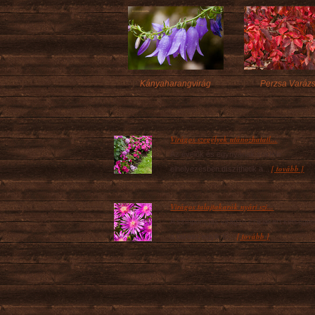
Kányaharangvirág
Perzsa Varázs
Virágos szegélyek utánozhatatl...
Az évelők és egynyáriak sokféle
[ tovább ]
elhelyezésben díszíthetik a...
Virágos talajtakarók nyári szi...
A színpompás virágzó sziklakert kétségtel
[ tovább ]
a tavasz egyik fő...