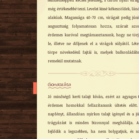
Mindenképpen kecses jelenség, s tartós nyári virá
Nyári
még értékesebbé teszi. Levelei kissé kékeszöldek, lán
Őszi
alakúak. Magassága 40-70 cm, virágait pedig júni
Kúszó
augusztusig folyamatosan hozza, szárait azo
Mediterrán
érdemes karóval megtámasztanunk, hogy ne tör
Virágzó cserje
le, illetve ne dőljenek el a virágok súlyától. Lét
Talajtakaró
Árnyéktűrő
törpe növekedésű fajtái is, melyek balkonládáb
Szobanövény
remekül mutatnak.
Gondozása
Jó minőségű kerti talajt kíván, ezért az agyagos t
érdemes homokkal fellazítanunk ültetés előtt
napfényt, állandóan nyirkos talajt igényel és a jú
trágyázást is minden bizonnyal meghálálja. A
fejlődik a legszebben, ha nem bolygatjuk, és s