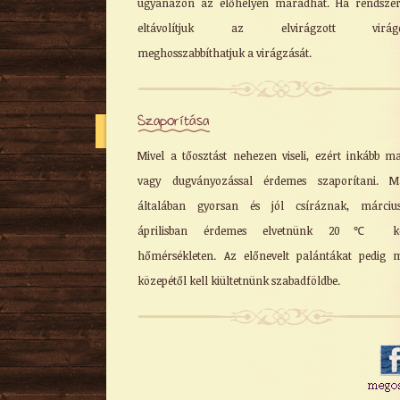
ugyanazon az élőhelyen maradhat. Ha rendszer
eltávolítjuk az elvirágzott virágo
meghosszabbíthatjuk a virágzását.
Szaporítása
Mivel a tőosztást nehezen viseli, ezért inkább m
vagy dugványozással érdemes szaporítani. Ma
általában gyorsan és jól csíráznak, március
áprilisban érdemes elvetnünk 20℃ kö
hőmérsékleten. Az előnevelt palántákat pedig 
közepétől kell kiültetnünk szabadföldbe.