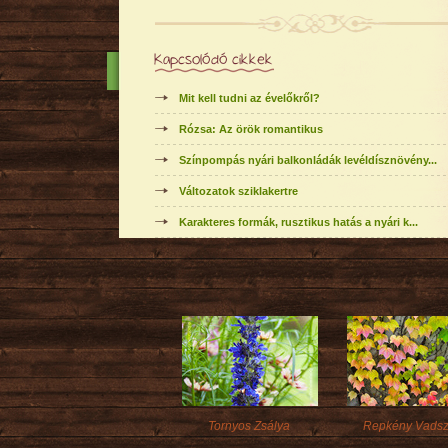
Kapcsolódó cikkek
Mit kell tudni az évelőkről?
Rózsa: Az örök romantikus
Színpompás nyári balkonládák levéldísznövény...
Változatok sziklakertre
Karakteres formák, rusztikus hatás a nyári k...
Tornyos Zsálya
Repkény Vadsz