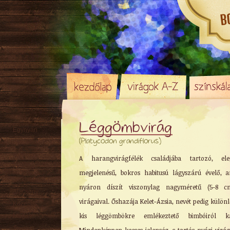
Léggömbvirág
Egynyári
(Platycodon grandiflorus)
Évelő
Rizómás
A harangvirágfélék családjába tartozó, ele
Örökzöld
megjelenésű, bokros habitusú lágyszárú évelő, 
Sziklakerti
nyáron díszít viszonylag nagyméretű (5-8 cm
Alacsony
virágaival. Őshazája Kelet-Ázsia, nevét pedig különl
Közepes
kis léggömbökre emlékeztető bimbóiról ka
Magas
Tavaszi