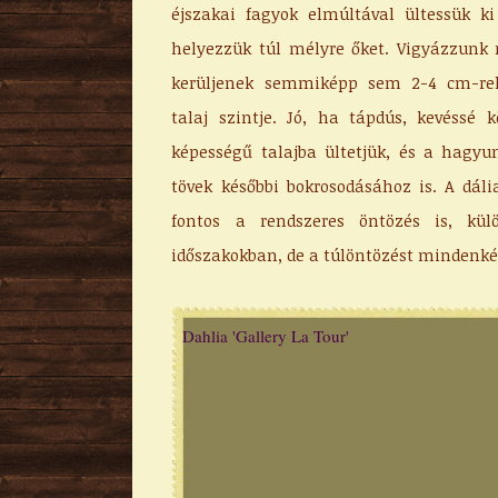
éjszakai fagyok elmúltával ültessük ki
helyezzük túl mélyre őket. Vigyázzunk 
kerüljenek semmiképp sem 2-4 cm-re
talaj szintje. Jó, ha tápdús, kevéssé kö
képességű talajba ültetjük, és a hagyu
tövek későbbi bokrosodásához is. A dália
fontos a rendszeres öntözés is, kü
időszakokban, de a túlöntözést mindenké
Dahlia 'Gallery La Tour'