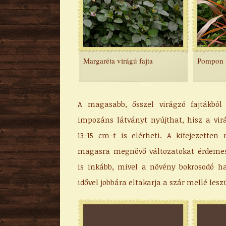
Margaréta virágú fajta
Pompon v
A magasabb, ősszel virágzó fajtákból
impozáns látványt nyújthat, hisz a vir
13-15 cm-t is elérheti. A kifejezetten
magasra megnövő változatokat érdemes
is inkább, mivel a növény bokrosodó ha
idővel jobbára eltakarja a szár mellé les