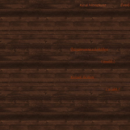
Kínai Hibiszkusz
Évelő
Őszi színpompa a kertekben
Míg a néhány kései virágzású évelő az
[ tovább ]
ágyásokat színesíti...
A rózsák dícsérete
A rózsa kétségtelenül királynői virág, amel
[ tovább ]
évezredek óta páratlan...