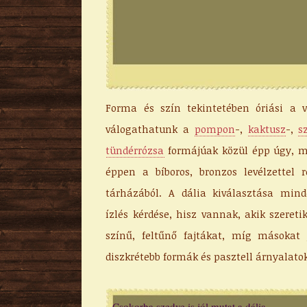
Forma és szín tekintetében óriási a v
válogathatunk a
pompon
-,
kaktusz
-,
s
tündérrózsa
formájúak közül épp úgy, m
éppen a bíboros, bronzos levélzettel r
tárházából. A dália kiválasztása min
ízlés kérdése, hisz vannak, akik szereti
színű, feltűnő fajtákat, míg másokat
diszkrétebb formák és pasztell árnyalato
Csokorba szedve is jól mutat a dália.