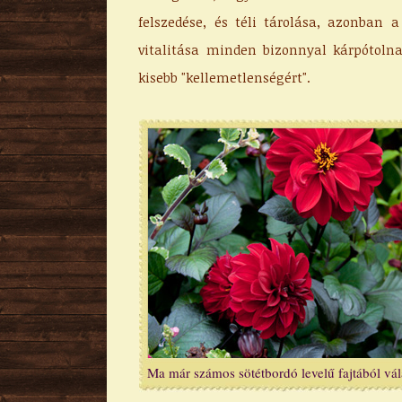
felszedése, és téli tárolása, azonban 
vitalitása minden bizonnyal kárpótoln
kisebb "kellemetlenségért".
Ma már számos sötétbordó levelű fajtából vál