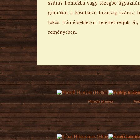
száraz homokba vagy tőzegbe ágyaznánk
gumókat a következő tavaszig száraz, h
fokos hőmérsékleten teleltethetjük át,
reményében.
Pirosló Hunyor
Fod