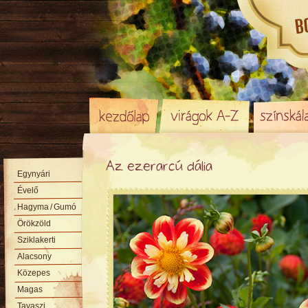
Az ezerarcú dália
Egynyári
Évelő
Hagyma
/ Gumó
Örökzöld
Sziklakerti
Alacsony
Közepes
Magas
Tavaszi