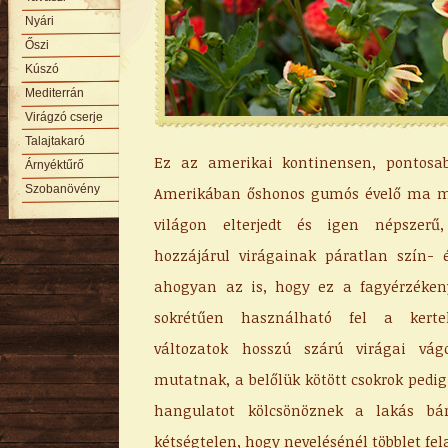
Nyári
Őszi
Kúszó
Mediterrán
Virágzó cserje
Talajtakaró
Ez az amerikai kontinensen, pontosa
Árnyéktűrő
Szobanövény
Amerikában őshonos gumós évelő ma má
világon elterjedt és igen népszerű
hozzájárul virágainak páratlan szín-
ahogyan az is, hogy ez a fagyérzéken
sokrétűen használható fel a kert
változatok hosszú szárú virágai vágo
mutatnak, a belőlük kötött csokrok pedig
hangulatot kölcsönöznek a lakás bá
kétségtelen, hogy nevelésénél többlet fe