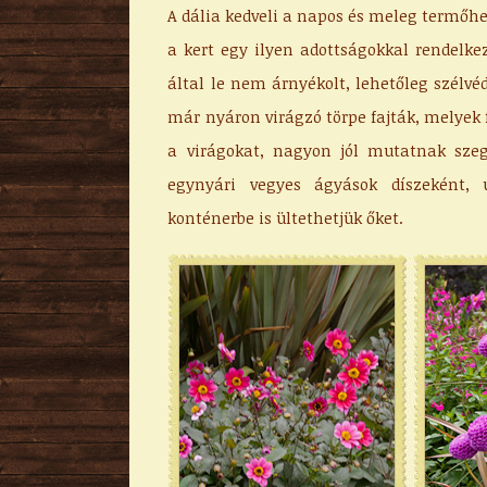
A dália kedveli a napos és meleg termőhe
a kert egy ilyen adottságokkal rendelkez
által le nem árnyékolt, lehetőleg szélvéd
már nyáron virágzó törpe fajták, melye
a virágokat, nagyon jól mutatnak szeg
egynyári vegyes ágyások díszeként,
konténerbe is ültethetjük őket.