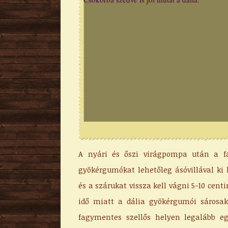
A nyári és őszi virágpompa után a fa
gyökérgumókat lehetőleg ásóvillával ki k
és a szárukat vissza kell vágni 5-10 cent
idő miatt a dália gyökérgumói sárosak,
fagymentes szellős helyen legalább e