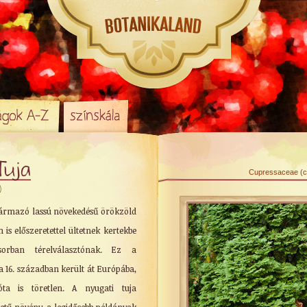
Tuja
Cupressaceae (cip
)
ármazó lassú növekedésű örökzöld
is előszeretettel ültetnek kertekbe
sorban térelválasztónak. Ez a
a 16. században került át Európába,
ta is töretlen. A nyugati tuja