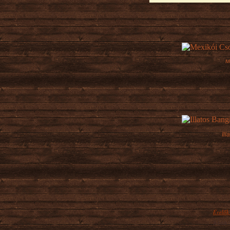
M
Ill
Évelők
A balk