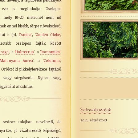
letű növény, a legidősebb példányok
évet is meghaladja. Oszlopos
aj, mely 10-20 méternél nem nő
nek ennél kisebb, törpe növekedésű,
tái is (pl.
'Danica'
,
'Golden Globe'
,
ertebb oszlopos fajták között
ragd'
, a
'Holmstrup'
, a
'Romantika'
,
'Malonyana Aurea'
, a
'Columna'
,
. Örökzöld pikkelylevélzete fajtától
 vagy sárgászöld. Nyírott vagy
egyaránt alkalmas.
Színváltozatok
Zöld, sárgászöld
 száraz talajban nevelhető, de
irkos, jó vízáteresztő képességű,