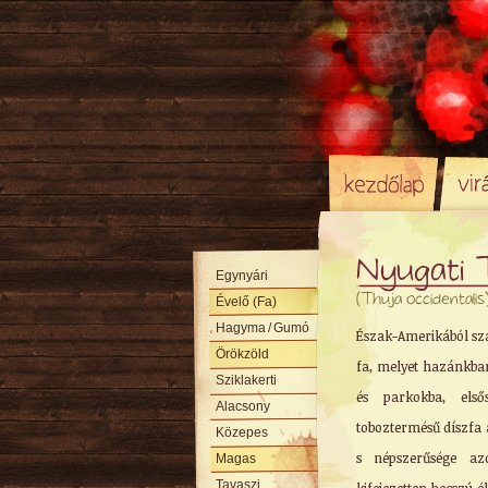
Nyugati 
Egynyári
(Thuja occidentalis
Évelő (Fa)
Hagyma
/ Gumó
Észak-Amerikából sz
Örökzöld
fa, melyet hazánkban 
Sziklakerti
és parkokba, első
Alacsony
toboztermésű díszfa 
Közepes
s népszerűsége azó
Magas
Tavaszi