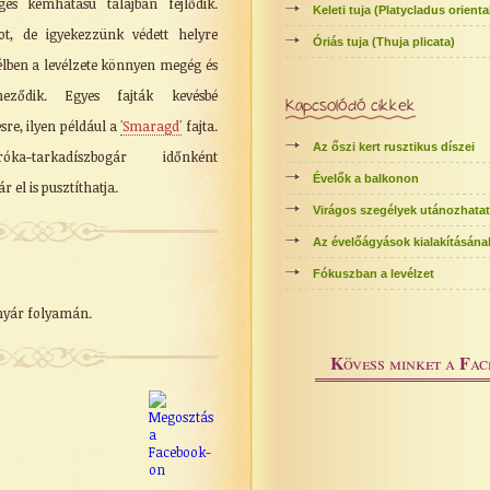
es kémhatású talajban fejlődik.
Keleti tuja (Platycladus oriental
pot, de igyekezzünk védett helyre
Óriás tuja (Thuja plicata)
szélben a levélzete könnyen megég és
neződik. Egyes fajták kevésbé
Kapcsolódó cikkek
re, ilyen például a
'Smaragd'
fajta.
Az őszi kert rusztikus díszei
a-tarkadíszbogár időnként
Évelők a balkonon
 el is pusztíthatja.
Virágos szegélyek utánozhatat
Az évelőágyások kialakításána
Fókuszban a levélzet
nyár folyamán.
K
F
övess minket a
ac