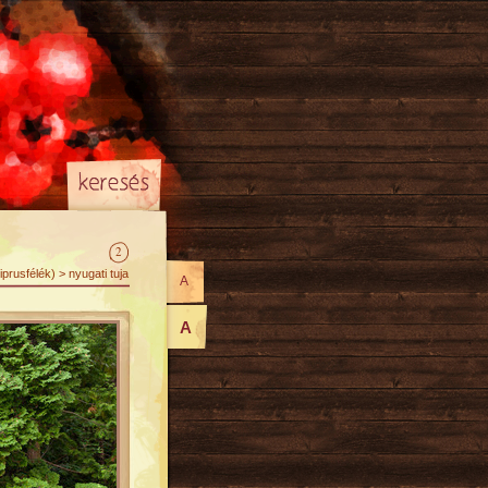
2
rusfélék) > nyugati tuja
A
A