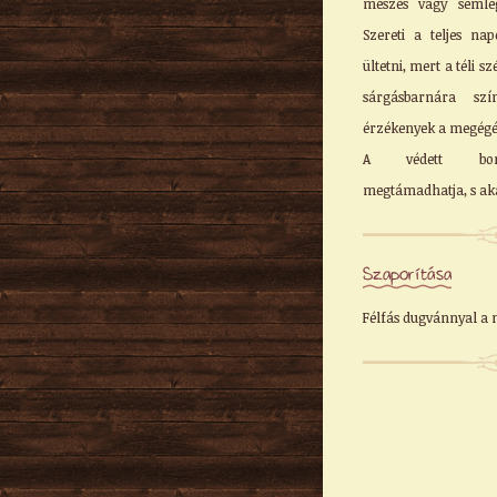
meszes vagy semleg
Szereti a teljes na
ültetni, mert a téli 
sárgásbarnára szí
érzékenyek a megégés
A védett borók
megtámadhatja, s akár
Szaporítása
Félfás dugvánnyal a 