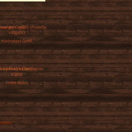
Közönséges Gyíkfű
Fekete Bodza
onténe...
kedés manapság nagyon