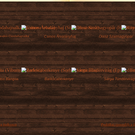
exikói Csodahajnalka
Csinos Árvalányhaj
Olasz Szalmagyopár
atos Bangita
Barkócaberkenye
Sárga Tündérvirág
 a balkonon
Praktikus szenvedély a k
onok az egynyári virágoktól lesznek
A konténeres kertész