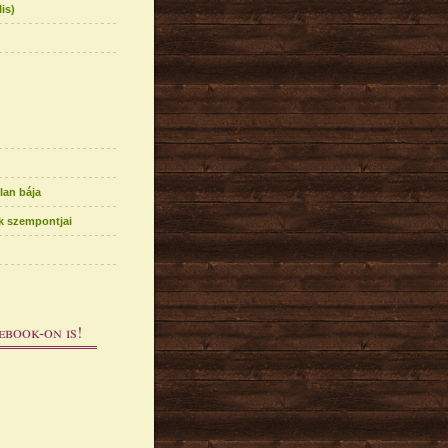
is)
lan bája
k szempontjai
ebook-on is!