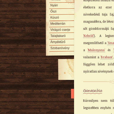
kifejezetten hosszú é
Nyári
életkora az ezer 
Őszi
növekedésű tuja f
Kúszó
magasabbra, de létez
Mediterrán
sőt gömbformájú faj
Virágzó cserje
'Kobold'
). A legism
Talajtakaró
Árnyéktűrő
megemlíthető a
'Sma
Szobanövény
a
'Malonyana'
és
valamint a
'Brabant'
függően lehet zöld
nyíratlan sövénynek 
Gondozása
Bármilyen nem túl
legszebben enyhén ny