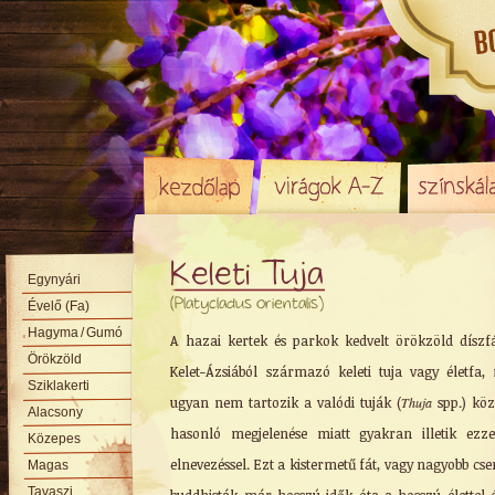
Keleti Tuja
Egynyári
(Platycladus orientalis)
Évelő (Fa)
Hagyma
/ Gumó
A hazai kertek és parkok kedvelt örökzöld díszf
Örökzöld
Kelet-Ázsiából származó keleti tuja vagy életfa,
Sziklakerti
ugyan nem tartozik a valódi tuják (
Thuja
spp.) köz
Alacsony
hasonló megjelenése miatt gyakran illetik ezz
Közepes
elnevezéssel. Ezt a kistermetű fát, vagy nagyobb cser
Magas
Tavaszi