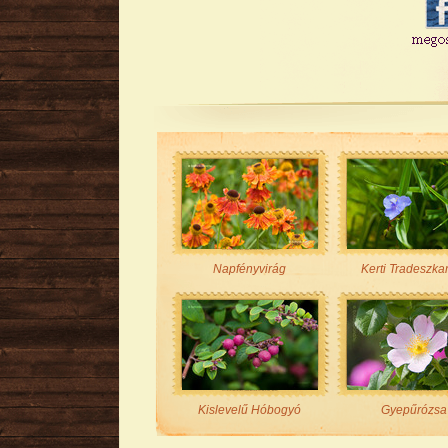
Napfényvirág
Kerti Tradeszka
Kislevelű Hóbogyó
Gyepűrózsa