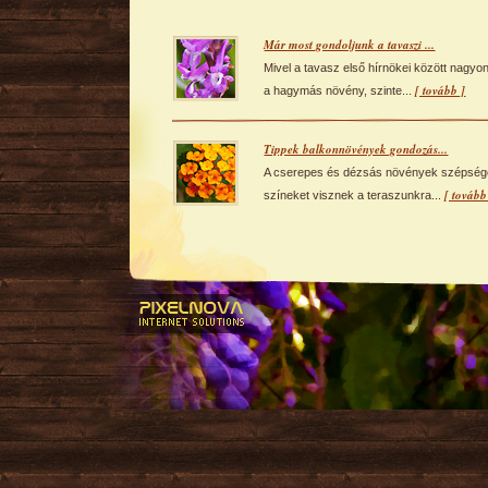
Már most gondoljunk a tavaszi ...
Mivel a tavasz első hírnökei között nagyo
[ tovább ]
a hagymás növény, szinte...
Tippek balkonnövények gondozás...
A cserepes és dézsás növények szépség
[ tovább
színeket visznek a teraszunkra...