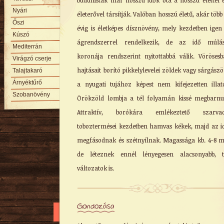
buddhisták már hosszú idők óta a hosszú élettel 
Nyári
életerővel társítják. Valóban hosszú életű, akár több
Őszi
évig is életképes dísznövény, mely kezdetben igen
Kúszó
ágrendszerrel rendelkezik, de az idő múlás
Mediterrán
koronája rendszerint nyitottabbá válik. Vöröses
Virágzó cserje
hajtásait borító pikkelylevelei zöldek vagy sárgászö
Talajtakaró
Árnyéktűrő
a nyugati tujához képest nem kifejezetten illat
Szobanövény
Örökzöld lombja a tél folyamán kissé megbarnu
Attraktív, borókára emlékeztető szarvac
toboztermései kezdetben hamvas kékek, majd az i
megfásodnak és szétnyílnak. Magassága kb. 4-8 m
de léteznek ennél lényegesen alacsonyabb, t
változatok is.
Gondozása