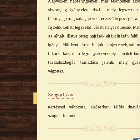
Alapvetően napfényigényes, más tekintetben az
viszonylag igénytelen díszfa, mely legszebben
tápanyagban gazdag, jó vízáteresztő képességű tal
fejlődik. Lehetőleg széltől védett helyre ültessük. Met
az elhalt, illetve beteg hajtások eltávolításán felü
igényel. Időnként károsíthatják a pajzstetvek, valam
takácsatkák, de a legnagyobb veszélyt a védett bo
tarkadíszbogár támadása jelenti, mely gyak
végzetes.
Szaporítása
Kertészeti változatai elsősorban félfás dugvá
szaporíthatóak.