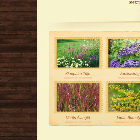
Kleopátra Tűje
Vaníliavirág
Vörös Alangfű
Japán Borbol