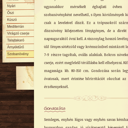
Nyári
ugyanakkor mérsékelt éghajlati övben 
Őszi
szobanövényként nevelhető, s ilyen körülmények k
Kúszó
csak a leveleivel díszít. Ez a trópusokról szá
Mediterrán
dísznövény kifejezetten fényigényes, de a direkt
Virágzó cserje
napsugaraktól óvni kell. A viszonylag hosszú levéln
Talajtakaró
ülő fényes sötétzöld vagy krémszínűvel mintázott le
Árnyéktűrő
Szobanövény
7-9 részre tagoltak, ovális alakúak. Bokros növek
cserje, ezért megfelelő térállásba kell elhelyezni. Kif
magassága kb. 80-150 cm. Gondozása során leg
óvatosak, mert érintése bőrirritációt okozhat az
érzékenyeknél.
Gondozása
Semleges, enyhén lúgos vagy enyhén savas kémha
humuszban gazdag, jó vízáteresztő képességű f