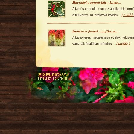
Magyaltól a borostyánig - Lomb...
A fák és cserjék csupasz ágaikkal is formá
[ tovább
a téli kertet, az örökzöld levelek...
Karakteres formák, rusztikus h...
A karakteres megjelenésű évelők, félcserj
[ tovább ]
vagy fák általában erőteljes,...