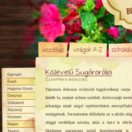
Kislevelű Sugárarália
Egynyári
(Schefflera arboricola)
Évelő
Hagyma
/ Gumó
Tajvanon őshonos örökzöld fagyérzékeny cserje
Örökzöld
kisebb fa, melyet erősen szeldelt, kézformájú level
Sziklakerti
sokasága miatt angol nyelvterületen esernyőfaké
Alacsony
emlegetnek. Természetes élőhelyén ez a sűrűn elá
Közepes
eléggé terebélyes növény akár a 6m-t is elérhe
Magas
látványos narancsos színű bogyótermést is 
Tavaszi