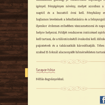
igényel. Fényigényes növény, melyet azonban a
naptól és a huzattól óvni kell. Fényhiány es
hajlamos leveleinek a lehullatására és a felnyurgul
ilyenkor érdemes erősebben visszametszeni és nap
helyre helyezni. Földjét rendszeres öntözéssel nyir
kell tartani, de a túlöntözésétől óvakodni kell. Időnk
pajzstetvek és a takácsatkák károsíthatják. Téle
szabad 15 foknál alacsonyabb hőmérsékleten tartani
Szaporítása
Félfás dugványokkal.