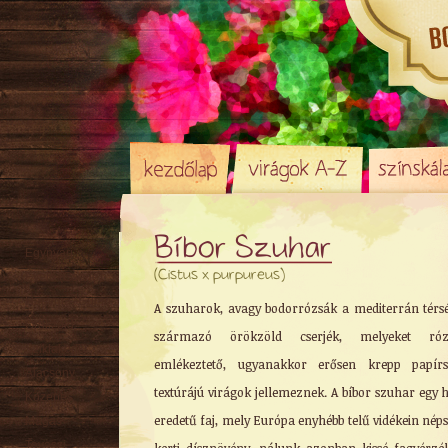
Bíbor Szuhar
Egynyári
(Cistus x purpureus)
Évelő (Cserje)
Hagyma
/ Gumó
A szuharok, avagy bodorrózsák a mediterrán térs
Örökzöld
származó örökzöld cserjék, melyeket róz
Sziklakerti
emlékeztető, ugyanakkor erősen krepp papírs
Alacsony
textúrájú virágok jellemeznek. A bíbor szuhar egy h
Közepes
eredetű faj, mely Európa enyhébb telű vidékein nép
Magas
Tavaszi