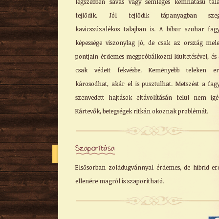
legszebben savas vagy semleges kémhatású tal
fejlődik. Jól fejlődik tápanyagban szeg
kavicszúzalékos talajban is. A bíbor szuhar fag
képessége viszonylag jó, de csak az ország mel
pontjain érdemes megpróbálkozni kiültetésével, és o
csak védett fekvésbe. Keményebb teleken er
károsodhat, akár el is pusztulhat. Metszést a fag
szenvedett hajtások eltávolításán felül nem igé
Kártevők, betegségek ritkán okoznak problémát.
Szaporítása
Elsősorban zölddugvánnyal érdemes, de hibrid er
ellenére magról is szaporítható.