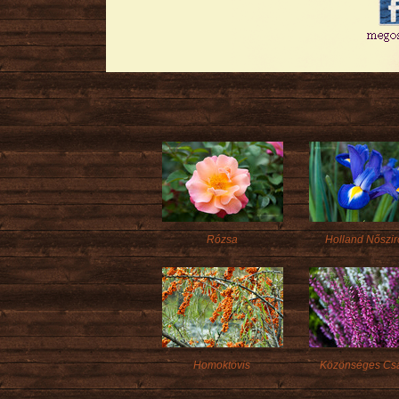
Rózsa
Holland Nőszi
Homoktövis
Közönséges Cs