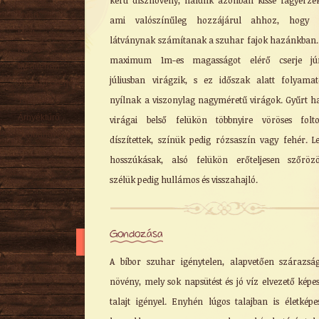
kerti dísznövény, nálunk azonban kissé fagyérzé
Nyári
ami valószínűleg hozzájárul ahhoz, hogy r
Őszi
látványnak számítanak a szuhar fajok hazánkban.
Kúszó
maximum 1m-es magasságot elérő cserje jún
Mediterrán
júliusban virágzik, s ez időszak alatt folyama
Virágzó cserje
nyílnak a viszonylag nagyméretű virágok. Gyűrt h
Talajtakaró
Árnyéktűrő
virágai belső felükön többnyire vöröses folt
Szobanövény
díszítettek, színük pedig rózsaszín vagy fehér. Le
hosszúkásak, alsó felükön erőteljesen szőrözö
szélük pedig hullámos és visszahajló.
Gondozása
A bíbor szuhar igénytelen, alapvetően szárazsá
növény, mely sok napsütést és jó víz elvezető képe
talajt igényel. Enyhén lúgos talajban is életképe