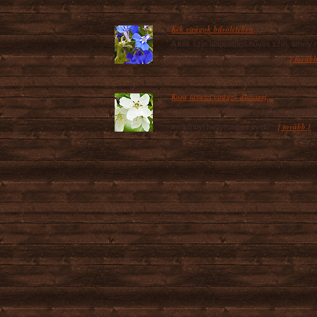
Kék virágok bűvöletében
A kék szín alapvetően hűvös szín, amely 
[ tovább
távolságtartást fejez ki, időnként...
Kora tavaszi virágzó díszcserj...
A tavaszi megújulás és virágözön nemcsa
[ tovább ]
megannyi hagymás és évelő...