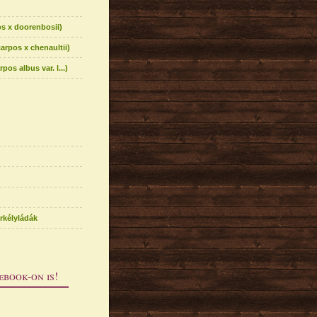
s x doorenbosii)
rpos x chenaultii)
s albus var. l...)
rkélyládák
ebook-on is!