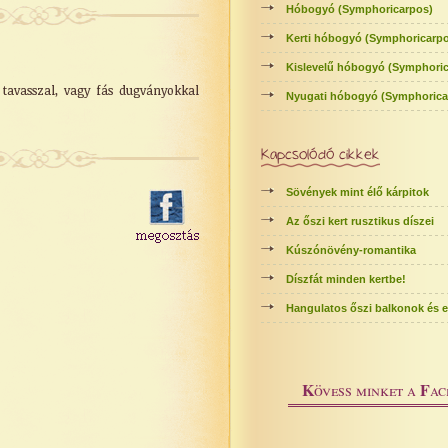
Hóbogyó (Symphoricarpos)
Kerti hóbogyó (Symphoricarpo
Kislevelű hóbogyó (Symphorica
 tavasszal, vagy fás dugványokkal
Nyugati hóbogyó (Symphoricarpo
Kapcsolódó cikkek
Sövények mint élő kárpitok
Az őszi kert rusztikus díszei
Kúszónövény-romantika
Díszfát minden kertbe!
Hangulatos őszi balkonok és e
K
F
övess minket a
ac