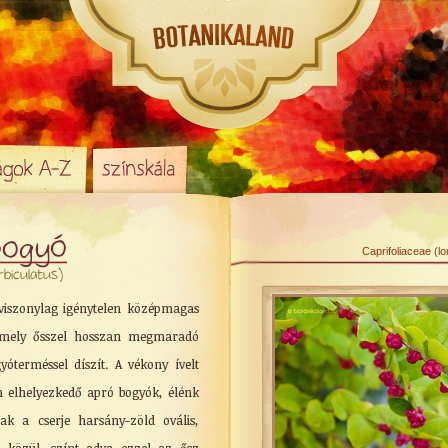
bogyó
Caprifoliaceae (l
biculatus)
viszonylag igénytelen középmagas
, mely ősszel hosszan megmaradó
yóterméssel díszít. A vékony ívelt
n elhelyezkedő apró bogyók, élénk
ak a cserje harsány-zöld ovális,