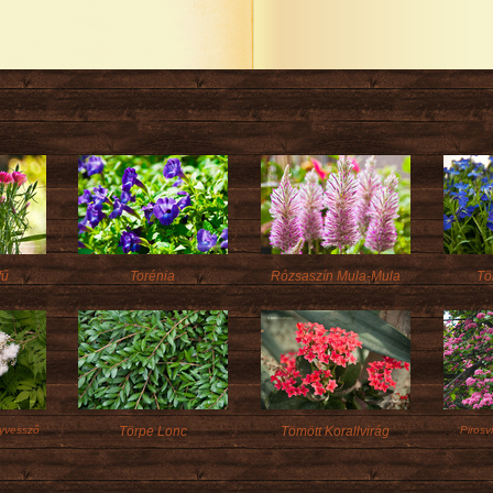
fű
Torénia
Rózsaszín Mula-Mula
Tö
gyvessző
Törpe Lonc
Tömött Korallvirág
Pirosv