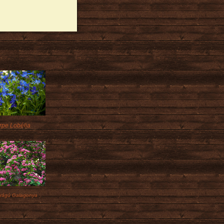
rpe Lobélia
irágú Galagonya