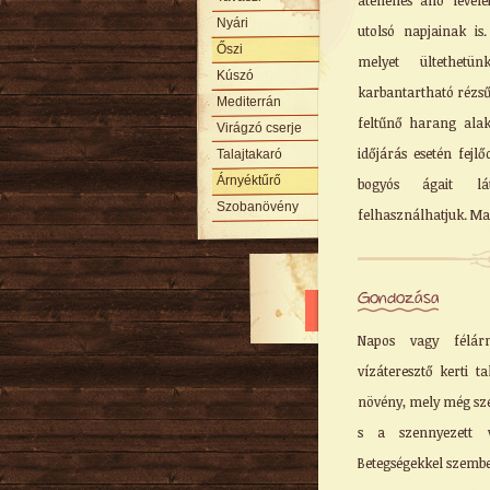
átellenes álló level
Nyári
utolsó napjainak i
Őszi
melyet ültethetü
Kúszó
karbantartható rézsű
Mediterrán
feltűnő harang alak
Virágzó cserje
időjárás esetén fejl
Talajtakaró
Árnyéktűrő
bogyós ágait lá
Szobanövény
felhasználhatjuk. M
Gondozása
Napos vagy félárn
vízáteresztő kerti t
növény, mely még szeg
s a szennyezett vá
Betegségekkel szemben