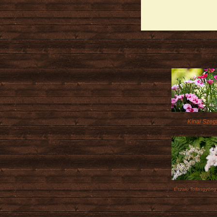
Kínai Szeg
Északi Tollasgyön