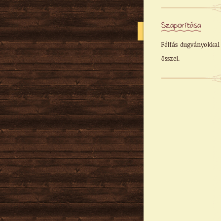
Szaporítása
Félfás dugványokkal
ősszel.