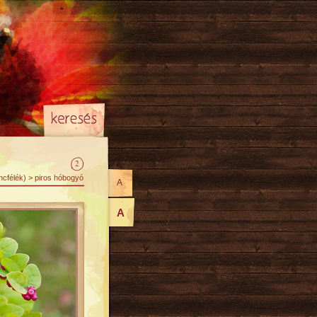
2
oncfélék) > piros hóbogyó
A
A