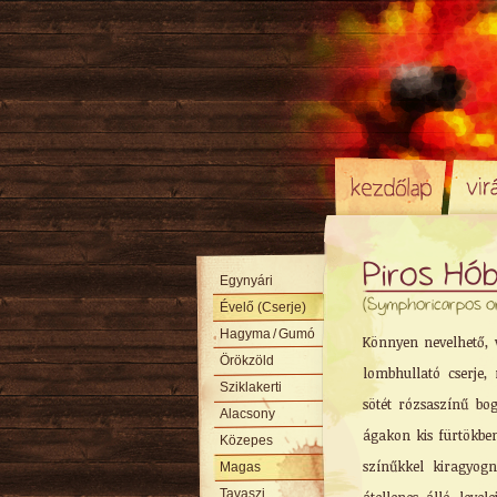
Piros Hó
Egynyári
(Symphoricarpos or
Évelő (Cserje)
Hagyma
/ Gumó
Könnyen nevelhető, 
Örökzöld
lombhullató cserje
Sziklakerti
sötét rózsaszínű bog
Alacsony
ágakon kis fürtökbe
Közepes
színűkkel kiragyogn
Magas
Tavaszi