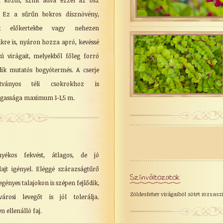
ei közül, színt adva ezzel az ősz
s. Ez a sűrűn bokros dísznövény,
nk előkertekbe vagy nehezen
kre is, nyáron hozza apró, kevéssé
ú virágait, melyekből főleg forró
ődik mutatós bogyótermés. A cserje
tványos téli csokrokhoz is
agassága maximum 1-1,5 m.
yékos fekvést, átlagos, de jó
alajt igényel. Eléggé szárazságtűrő
Színváltozatok
ényes talajokon is szépen fejlődik,
Zöldesfehér virágaiból sötét rózsasz
rosi levegőt is jól tolerálja.
 ellenálló faj.