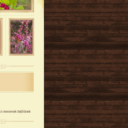
ín termések fejlődnek