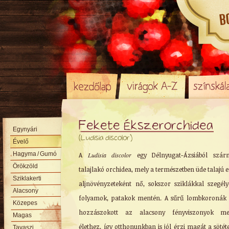
Fekete Ékszerorchidea
Egynyári
(Ludisia discolor)
Évelő
Hagyma
/ Gumó
A
Ludisia discolor
egy Délnyugat-Ázsiából szár
Örökzöld
talajlakó orchidea, mely a természetben üde talajú 
Sziklakerti
aljnövényzeteként nő, sokszor sziklákkal szegély
Alacsony
folyamok, patakok mentén. A sűrű lombkoronák 
Közepes
hozzászokott az alacsony fényviszonyok mell
Magas
élethez, így otthonunkban is jól érzi magát a sötéte
Tavaszi