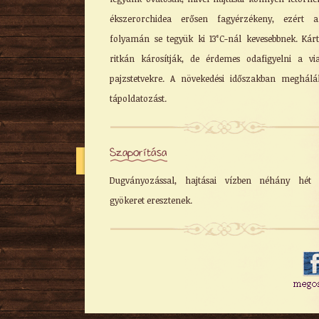
ékszerorchidea erősen fagyérzékeny, ezért a
folyamán se tegyük ki 13°C-nál kevesebbnek. Kár
ritkán károsítják, de érdemes odafigyelni a vi
pajzstetvekre. A növekedési időszakban meghálá
tápoldatozást.
Szaporítása
Dugványozással, hajtásai vízben néhány hét a
gyökeret eresztenek.