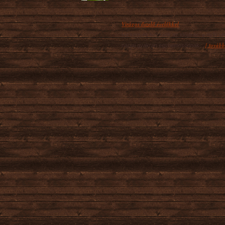
Virágos őszelő évelőkkel
Ha kegyes hozzánk az időjárás, a nyár ut
[ tovább
napjai gyakran egybemosódnak...