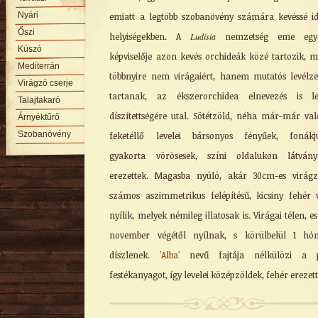
Nyári
emiatt a legtöbb szobanövény számára kevéssé id
Őszi
helyiségekben. A
Ludisia
nemzetség eme egye
Kúszó
képviselője azon kevés orchideák közé tartozik, m
Mediterrán
többnyire nem virágaiért, hanem mutatós levélze
Virágzó cserje
tartanak, az ékszerorchidea elnevezés is lev
Talajtakaró
díszítettségére utal. Sötétzöld, néha már-már va
Árnyéktűrő
Szobanövény
feketéllő levelei bársonyos fényűek, fonákj
gyakorta vörösesek, színi oldalukon látvány
erezettek. Magasba nyúló, akár 30cm-es virág
számos aszimmetrikus felépítésű, kicsiny fehér 
nyílik, melyek némileg illatosak is. Virágai télen, es
november végétől nyílnak, s körülbelül 1 hón
díszlenek.
'Alba'
nevű fajtája nélkülözi a p
festékanyagot, így levelei középzöldek, fehér erezett