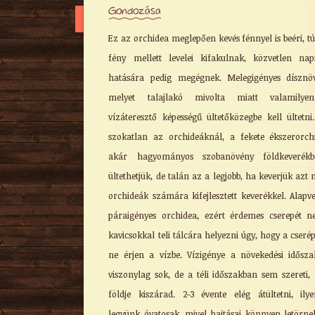
Gondozása
Ez az orchidea meglepően kevés fénnyel is beéri, tú
fény mellett levelei kifakulnak, közvetlen nap
hatására pedig megégnek. Melegigényes dísznö
melyet talajlakó mivolta miatt valamilye
vízáteresztő képességű ültetőközegbe kell ültetni
szokatlan az orchideáknál, a fekete ékszerorch
akár hagyományos szobanövény földkeverékb
ültethetjük, de talán az a legjobb, ha keverjük azt 
orchideák számára kifejlesztett keverékkel. Alapv
páraigényes orchidea, ezért érdemes cserepét n
kavicsokkal teli tálcára helyezni úgy, hogy a cserép
ne érjen a vízbe. Vízigénye a növekedési idősz
viszonylag sok, de a téli időszakban sem szereti,
földje kiszárad. 2-3 évente elég átültetni, ily
legyünk óvatosak, mivel hajtásai könnyen letörne