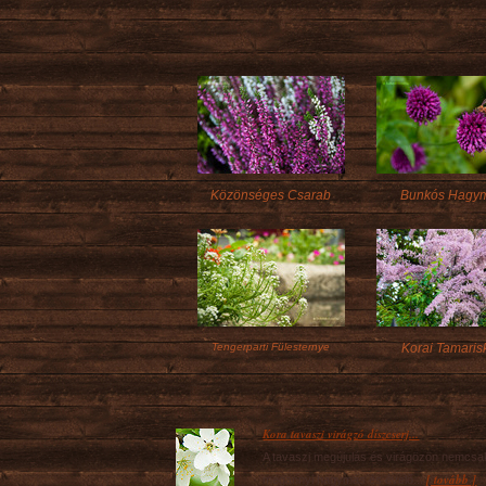
Közönséges Csarab
Bunkós Hagy
Tengerparti Fülesternye
Korai Tamaris
Kora tavaszi virágzó díszcserj...
A tavaszi megújulás és virágözön nemcsa
[ tovább ]
megannyi hagymás és évelő...