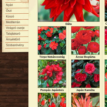
Nyári
Őszi
Kúszó
Mediterrán
C
Dália
Virágzó cserje
Talajtakaró
Árnyéktűrő
Szobanövény
Törpe Nebáncsvirág
Ázsiai Boglárka
Pompás Japánbirs
Japán Kamélia