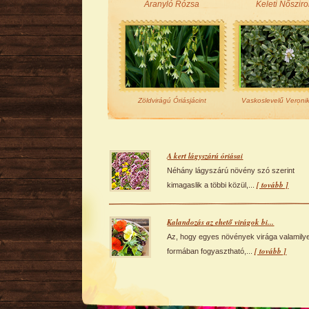
Aranyló Rózsa
Keleti Nőszir
Zöldvirágú Óriásjácint
Vaskoslevelű Veroni
A kert lágyszárú óriásai
Néhány lágyszárú növény szó szerint
[ tovább ]
kimagaslik a többi közül,...
Kalandozás az ehető virágok bi...
Az, hogy egyes növények virága valamily
[ tovább ]
formában fogyasztható,...