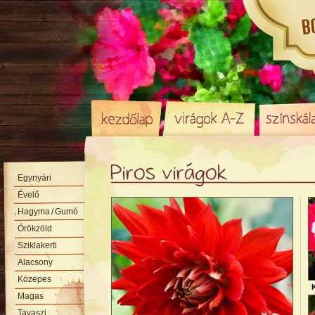
Piros virágok
Egynyári
Évelő
Hagyma
/ Gumó
Örökzöld
Sziklakerti
Alacsony
Közepes
Magas
Tavaszi