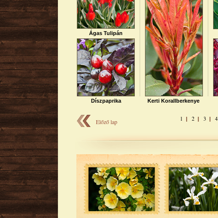
Ágas Tulipán
Díszpaprika
Kerti Korallberkenye
1
2
3
|
|
|
Előző lap