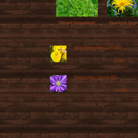
Tűlevelű Aszparágusz
Kaukázusi Zerge
Május hónap virága: a nőszirom
A nősziromfélék (Iridaceae) népes család
[ tovább ]
tartozó írisz (Iris) vagy...
Kertünk színei - Virágok liláb...
A lila különleges szín, mely mindig inspirált
[ tovább ]
tesz és személyiségünk...