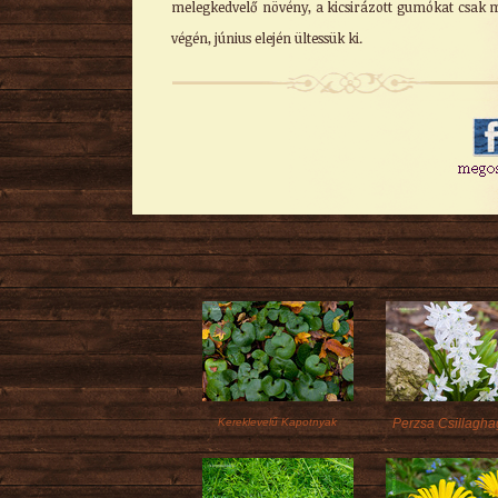
melegkedvelő növény, a kicsirázott gumókat csak 
végén, június elején ültessük ki.
Kereklevelű Kapotnyak
Perzsa Csillagh