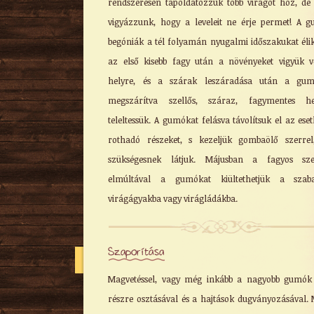
rendszeresen tápoldatozzuk több virágot hoz, de
vigyázzunk, hogy a leveleit ne érje permet! A 
begóniák a tél folyamán nyugalmi időszakukat élik
az első kisebb fagy után a növényeket vigyük v
helyre, és a szárak leszáradása után a gum
megszárítva szellős, száraz, fagymentes he
teleltessük. A gumókat felásva távolítsuk el az eset
rothadó részeket, s kezeljük gombaölő szerre
szükségesnek látjuk. Májusban a fagyos sze
elmúltával a gumókat kiültethetjük a szaba
virágágyakba vagy virágládákba.
Szaporítása
Magvetéssel, vagy még inkább a nagyobb gumók
részre osztásával és a hajtások dugványozásával. 