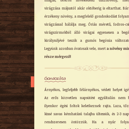
magas, bokros növekedésű dísznövény, mel
Nyári
virágzása májustól akár októberig is eltarthat. Bár
Őszi
érzékeny növény, a megfelelő gondoskodást folya
Kúszó
virágzással hálálja meg. Óriás méretű, fodros-cs
Mediterrán
virágszirmokból álló virágai egyenesen a beg
Virágzó cserje
királynőjévé teszik a gumós begónia változat
Talajtakaró
Árnyéktűrő
Legyünk azonban óvatosak vele, mert
a növény mi
Szobanövény
része mérgező!
Gondozása
Árnyékos, legfeljebb félárnyékos, védett helyet igé
Az erős közvetlen napsütést egyáltalán nem b
ilyenkor égési foltok keletkeznek rajta. Laza, tőz
kissé savas kémhatású talajba ültessük, és 2-3 na
rendszeresen öntözzük. Ha a nyár foly