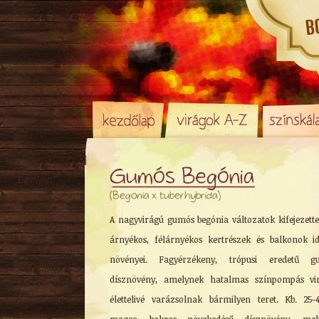
Gumós Begónia
Egynyári
(Begonia x tuberhybrida)
Évelő
Hagyma
/ Gumó
A nagyvirágú gumós begónia változatok kifejezett
Örökzöld
árnyékos, félárnyékos kertrészek és balkonok id
Sziklakerti
növényei. Fagyérzékeny, trópusi eredetű g
Alacsony
dísznövény, amelynek hatalmas színpompás vir
Közepes
élettelivé varázsolnak bármilyen teret. Kb. 25
Magas
Tavaszi