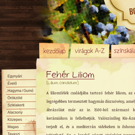
Fehér Liliom
Egynyári
(Lilium candidum)
Évelő
Hagyma
/ Gumó
A liliomfélék családjába tartozó fehér liliom, az 
Örökzöld
legrégebben termesztett hagymás dísznövény, ame
Sziklakerti
ábrázolást már az ie. 1500-ból származó kr
Alacsony
kerámiákon is fellelhetjük. Valószínűleg Kis-Ázs
Közepes
terjedt el, és a mediterrán vidékeken is őshon
Magas
Tavaszi