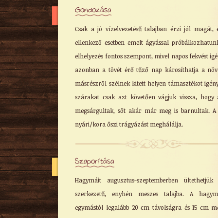
Gondozása
Csak a jó vízelvezetésű talajban érzi jól magát, 
ellenkező esetben emelt ágyással próbálkozhatun
elhelyezés fontos szempont, mivel napos fekvést igé
azonban a tövét érő tűző nap károsíthatja a növ
másrészről szélnek kitett helyen támasztékot igény
szárakat csak azt követően vágjuk vissza, hogy
megsárgultak, sőt akár már meg is barnultak. A
nyári/kora őszi trágyázást meghálálja.
Szaporítása
Hagymáit augusztus-szeptemberben ültethetjük
szerkezetű, enyhén meszes talajba. A hagym
egymástól legalább 20 cm távolságra és 15 cm m