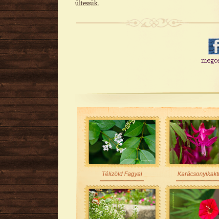
ültessük.
Télizöld Fagyal
Karácsonyikakt