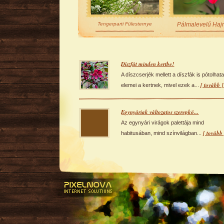
Tengerparti Fülesternye
Pálmalevelű Haj
Díszfát minden kertbe!
A díszcserjék mellett a díszfák is pótolhata
[ tovább ]
elemei a kertnek, mivel ezek a...
Egynyáriak változatos szerepkö...
Az egynyári virágok palettája mind
[ tovább 
habitusában, mind színvilágban...