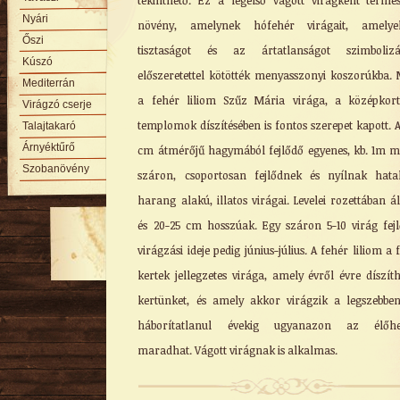
tekinthető. Ez a legelső vágott virágként termes
Nyári
növény, amelynek hófehér virágait, amely
Őszi
tisztaságot és az ártatlanságot szimbolizál
Kúszó
előszeretettel kötötték menyasszonyi koszorúkba. 
Mediterrán
a fehér liliom Szűz Mária virága, a középkor
Virágzó cserje
templomok díszítésében is fontos szerepet kapott. A
Talajtakaró
Árnyéktűrő
cm átmérőjű hagymából fejlődő egyenes, kb. 1m 
Szobanövény
száron, csoportosan fejlődnek és nyílnak hat
harang alakú, illatos virágai. Levelei rozettában á
és 20-25 cm hosszúak. Egy száron 5-10 virág fejl
virágzási ideje pedig június-július. A fehér liliom a f
kertek jellegzetes virága, amely évről évre díszíth
kertünket, és amely akkor virágzik a legszebbe
háborítatlanul évekig ugyanazon az élőhe
maradhat. Vágott virágnak is alkalmas.