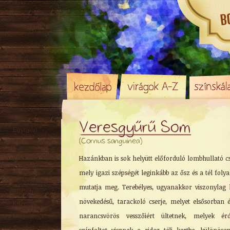
Veresgyűrű Som
Egynyári
(Cornus sanguinea)
Évelő (Cserje)
Hagyma
/ Gumó
Hazánkban is sok helyütt előforduló lombhullató cs
Örökzöld
mely igazi szépségét leginkább az ősz és a tél fol
Sziklakerti
mutatja meg. Terebélyes, ugyanakkor viszonylag 
Alacsony
növekedésű, tarackoló cserje, melyet elsősorban 
Közepes
narancsvörös vesszőiért ültetnek, melyek érd
Magas
Tavaszi