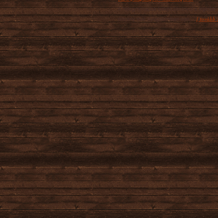
A hideg hónapok beköszöntével a legtöbb
[ tovább 
növény már nyugalomban van,...