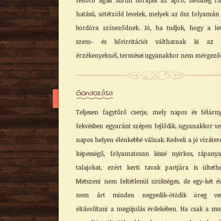
feltörő ágait sűrűn borítják az apró, némileg r
hatású, sötétzöld levelek, melyek az ősz folyamán 
bordóra színeződnek. Jó, ha tudjuk, hogy a le
szem- és bőrirritációt válthatnak ki az 
érzékenyeknél, termései ugyanakkor nem mérgező
Gondozása
Teljesen fagytűrő cserje, mely napos és félárn
fekvésben egyaránt szépen fejlődik, ugyanakkor ve
napos helyen élénkebbé válnak. Kedveli a jó vízáter
képességű, folyamatosan kissé nyirkos, tápany
talajokat, ezért kerti tavak partjára is ültethe
Metszeni nem feltétlenül szükséges, de egy-két é
nem árt minden negyedik-ötödik öreg ves
eltávolítani a megújulás érdekében. Ha csak a mu