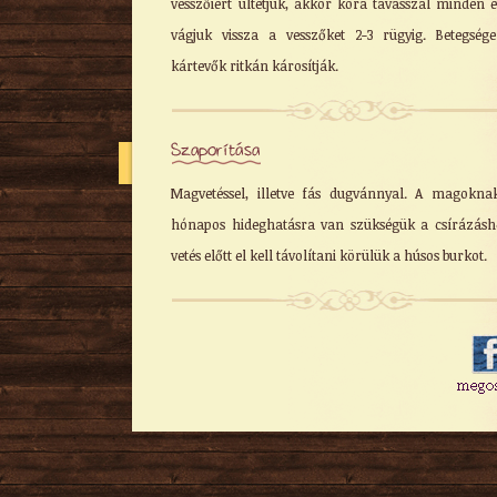
vesszőiért ültetjük, akkor kora tavasszal minden 
vágjuk vissza a vesszőket 2-3 rügyig. Betegség
kártevők ritkán károsítják.
Szaporítása
Magvetéssel, illetve fás dugvánnyal. A magokna
hónapos hideghatásra van szükségük a csírázásh
vetés előtt el kell távolítani körülük a húsos burkot.