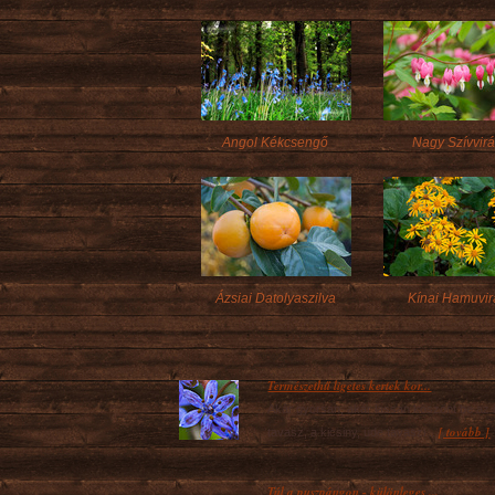
Angol Kékcsengő
Nagy Szívvir
Ázsiai Datolyaszilva
Kínai Hamuvir
Természethű ligetes kertek kor...
Akár gyorsan, akár lassan köszönt be az 
[ tovább ]
tavasz, a kicsiny, üde tavaszi...
Túl a puszpángon - különleges ...