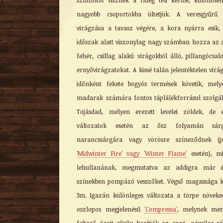
színfoltot visznek a rideg téli kertbe, különöse
Nyári
nagyobb csoportokba ültetjük. A veresgyűrű
Őszi
virágzása a tavasz végére, a kora nyárra esik,
Kúszó
időszak alatt viszonylag nagy számban hozza az 
Mediterrán
fehér, csillag alakú virágokból álló, pillangócsal
Virágzó cserje
ernyővirágzatokat. A kissé talán jelentéktelen virá
Talajtakaró
Árnyéktűrő
időnként fekete bogyós termések követik, mel
Szobanövény
madarak számára fontos táplálékforrásul szolgá
Tojásdad, mélyen erezett levelei zöldek, de 
változatok esetén az ősz folyamán sárg
narancssárgára vagy vörösre színeződnek (p
'Midwinter Fire' vagy 'Winter Flame'
esetén), mi
lehullanának, megmutatva az addigra már é
színekben pompázó vesszőket. Végső magassága k
3m. Igazán különleges változata a törpe növeke
oszlopos megjelenésű
'Compressa'
, melynek mer