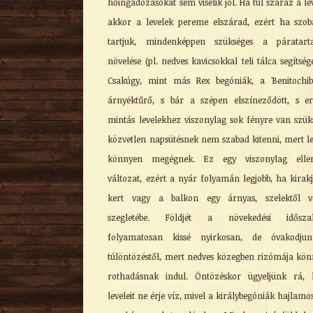
hőingadozásokat sem viselik jól. Ha túl száraz a le
akkor a levelek pereme elszárad, ezért ha szo
tartjuk, mindenképpen szükséges a páratart
növelése (pl. nedves kavicsokkal teli tálca segítségé
Csakúgy, mint más Rex begóniák, a 'Benitochib
árnyéktűrő, s bár a szépen elszíneződött, s e
mintás levelekhez viszonylag sok fényre van szük
közvetlen napsütésnek nem szabad kitenni, mert le
könnyen megégnek. Ez egy viszonylag ellen
változat, ezért a nyár folyamán legjobb, ha kirak
kert vagy a balkon egy árnyas, szelektől vé
szegletébe. Földjét a növekedési idősza
folyamatosan kissé nyirkosan, de óvakodju
túlöntözéstől, mert nedves közegben rizómája kö
rothadásnak indul. Öntözéskor ügyeljünk rá, 
leveleit ne érje víz, mivel a királybegóniák hajlamo