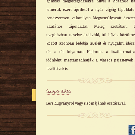
gombás megbetegedésekre. Mivel a virágföld h
kimerül, ezért áprilistól a nyár végéig tápoldat
rendszeresen valamilyen kiegyensúlyozott összeté
általános tápoldattal. Meleg szobában, fű
üvegházban nevelve örökzöld, túl hűvös körülm
között azonban ledobja leveleit és nyugalmi idős
tér a tél folyamán. Hajlamos a lisztharmatra
időnként megtámadhatják a viaszos pajzstetvek
levéltetvek is.
Szaporítása
Levéldugványról vagy rizómájának osztásával.