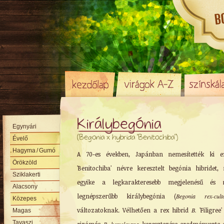
Királybegónia
Egynyári
(Begonia x hybrida 'Benitochiba')
Évelő
Hagyma
/ Gumó
A 70-es években, Japánban nemesítették ki e
Örökzöld
'Benitochiba' névre keresztelt begónia hibridet,
Sziklakerti
egyike a legkarakteresebb megjelenésű és 
Alacsony
legnépszerűbb királybegónia (
Begonia rex-cult
Közepes
változatoknak. Vélhetően a rex hibrid
B.
'Filigree'
Magas
Tavaszi