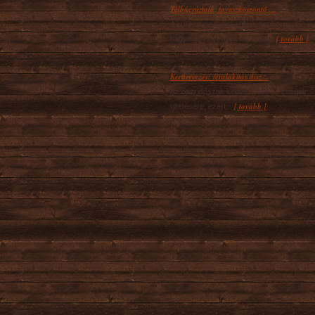
Télbúcsúztató, tavaszköszöntő ...
A kora tavaszi virágzású, apró termetű
[ tovább ]
hagymás növények mellett a...
Kerttervezés: téralakítás dísz...
Az őszi időszak kedvező fák és cserjék
[ tovább ]
ültetésére, ezért...