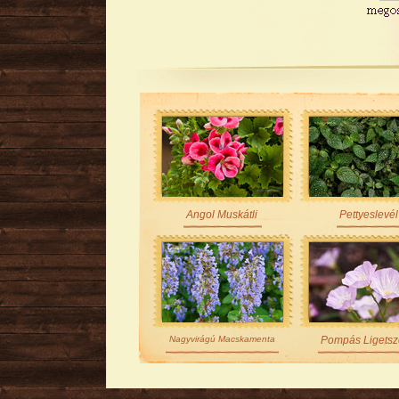
Angol Muskátli
Pettyeslevél
Nagyvirágú Macskamenta
Pompás Ligets