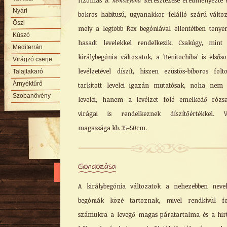
rizómás
B. hemsleyana
keresztezése eredményezte 
Nyári
bokros habitusú, ugyanakkor felálló szárú változ
Őszi
mely a legtöbb Rex begóniával ellentétben tenye
Kúszó
hasadt levelekkel rendelkezik. Csakúgy, mint
Mediterrán
királybegónia változatok, a 'Benitochiba' is elsős
Virágzó cserje
levélzetével díszít, hiszen ezüstös-bíboros folt
Talajtakaró
Árnyéktűrő
tarkított levelei igazán mutatósak, noha nem
Szobanövény
levelei, hanem a levélzet fölé emelkedő rózs
virágai is rendelkeznek díszítőértékkel. V
magassága kb. 35-50cm.
Gondozása
A királybegónia változatok a nehezebben neve
begóniák közé tartoznak, mivel rendkívül fo
számukra a levegő magas páratartalma és a hir