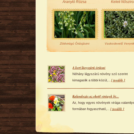
Aranyló Rózsa
Keleti Nőszir
Zöldvirágú Óriásjácint
Vaskoslevelű Veroni
A kert lágyszárú óriásai
Néhány lágyszárú növény szó szerint
[ tovább ]
kimagaslik a többi közül,...
Kalandozás az ehető virágok bi...
Az, hogy egyes növények virága valamily
[ tovább ]
formában fogyasztható,...