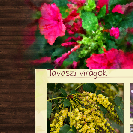
Tavaszi virágok
Egynyári
Évelő
Hagyma
/ Gumó
Örökzöld
Sziklakerti
Alacsony
Közepes
Magas
Tavaszi