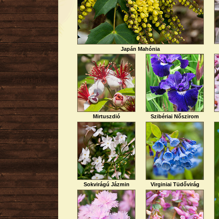
Nyári
Őszi
Kúszó
Mediterrán
Japán Mahónia
Virágzó cserje
Talajtakaró
Árnyéktűrő
Szobanövény
Mirtuszdió
Szibériai Nőszirom
Sokvirágú Jázmin
Virginiai Tüdővirág