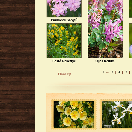
Pünkösdi Szegfű
Festő Rekettye
Ujjas Keltike
1
3
4
5
...
|
|
Előző lap