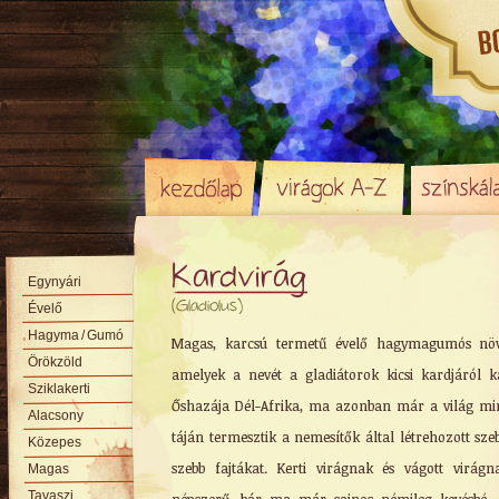
Kardvirág
Egynyári
(Gladiolus)
Évelő
Hagyma
/ Gumó
Magas, karcsú termetű évelő hagymagumós növ
Örökzöld
amelyek a nevét a gladiátorok kicsi kardjáról k
Sziklakerti
Őshazája Dél-Afrika, ma azonban már a világ m
Alacsony
táján termesztik a nemesítők által létrehozott sze
Közepes
szebb fajtákat. Kerti virágnak és vágott virágn
Magas
Tavaszi