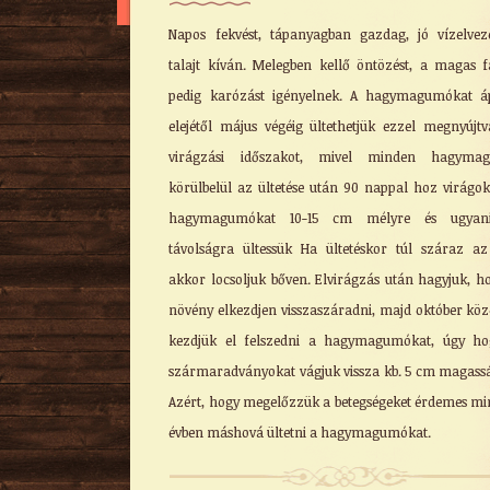
Napos fekvést, tápanyagban gazdag, jó vízelvez
talajt kíván. Melegben kellő öntözést, a magas f
pedig karózást igényelnek. A hagymagumókat áp
elejétől május végéig ültethetjük ezzel megnyújt
virágzási időszakot, mivel minden hagyma
körülbelül az ültetése után 90 nappal hoz virágok
hagymagumókat 10-15 cm mélyre és ugyani
távolságra ültessük Ha ültetéskor túl száraz az
akkor locsoljuk bőven. Elvirágzás után hagyjuk, h
növény elkezdjen visszaszáradni, majd október kö
kezdjük el felszedni a hagymagumókat, úgy ho
szármaradványokat vágjuk vissza kb. 5 cm magass
Azért, hogy megelőzzük a betegségeket érdemes m
évben máshová ültetni a hagymagumókat.