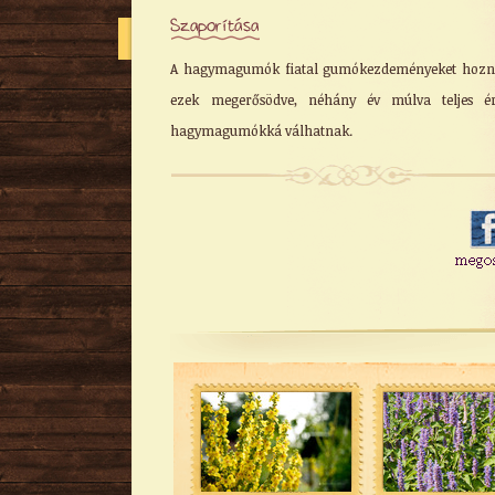
Szaporítása
A hagymagumók fiatal gumókezdeményeket hozna
ezek megerősödve, néhány év múlva teljes ér
hagymagumókká válhatnak.