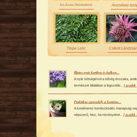
Kis-Ázsiai Ökörfarkkóró
Ánizsillatú Izs
Törpe Lonc
Csíkolt Lándzsa
Illatos nyár kertben és balkon...
A nyár kétségkívül a bőség évszaka, amik
[ tovább 
természet általában a legszebb...
Praktikus szenvedély a konténe...
A konténeres kertészkedés manapság na
[ tovább 
népszerű, hisz, ha növényeket...