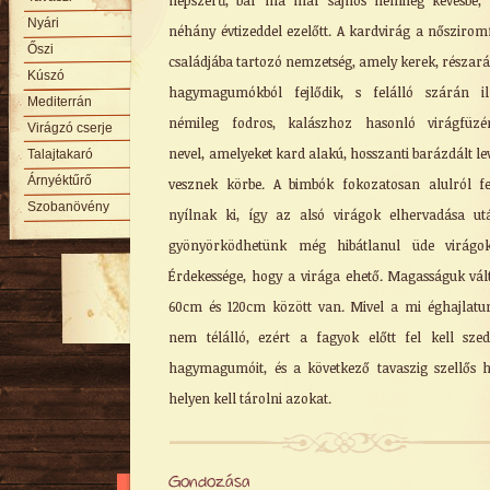
népszerű, bár ma már sajnos némileg kevésbé,
Nyári
néhány évtizeddel ezelőtt. A kardvirág a nőszirom
Őszi
családjába tartozó nemzetség, amely kerek, részar
Kúszó
hagymagumókból fejlődik, s felálló szárán il
Mediterrán
némileg fodros, kalászhoz hasonló virágfüzér
Virágzó cserje
nevel, amelyeket kard alakú, hosszanti barázdált le
Talajtakaró
Árnyéktűrő
vesznek körbe. A bimbók fokozatosan alulról fe
Szobanövény
nyílnak ki, így az alsó virágok elhervadása ut
gyönyörködhetünk még hibátlanul üde virágok
Érdekessége, hogy a virága ehető. Magasságuk vál
60cm és 120cm között van. Mivel a mi éghajlat
nem télálló, ezért a fagyok előtt fel kell sze
hagymagumóit, és a következő tavaszig szellős 
helyen kell tárolni azokat.
Gondozása