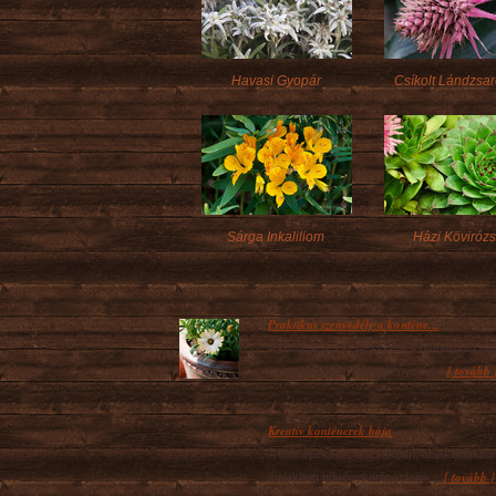
Havasi Gyopár
Csíkolt Lándzsa
Sárga Inkaliliom
Házi Köviróz
Praktikus szenvedély a konténe...
A konténeres kertészkedés manapság na
[ tovább 
népszerű, hisz, ha növényeket...
Kreatív konténerek bája
A cserepekben, dézsákban, ablakládákba
[ tovább ]
kialakított növénykompozíciók...