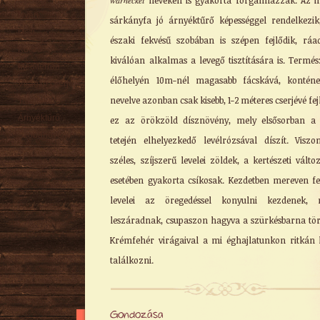
warneckei
neveken is gyakorta forgalmazzák. Az il
Nyári
sárkányfa jó árnyéktűrő képességgel rendelkezik
Őszi
északi fekvésű szobában is szépen fejlődik, ráa
Kúszó
kiválóan alkalmas a levegő tisztítására is. Termés
Mediterrán
élőhelyén 10m-nél magasabb fácskává, konténe
Virágzó cserje
nevelve azonban csak kisebb, 1-2 méteres cserjévé fej
Talajtakaró
Árnyéktűrő
ez az örökzöld dísznövény, mely elsősorban a
Szobanövény
tetején elhelyezkedő levélrózsával díszít. Viszo
széles, szíjszerű levelei zöldek, a kertészeti válto
esetében gyakorta csíkosak. Kezdetben mereven fe
levelei az öregedéssel konyulni kezdenek, 
leszáradnak, csupaszon hagyva a szürkésbarna tör
Krémfehér virágaival a mi éghajlatunkon ritkán 
találkozni.
Gondozása