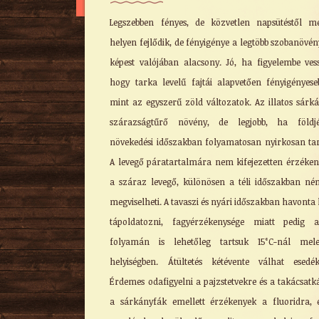
Legszebben fényes, de közvetlen napsütéstől m
helyen fejlődik, de fényigénye a legtöbb szobanövé
képest valójában alacsony. Jó, ha figyelembe ves
hogy tarka levelű fajtái alapvetően fényigényese
mint az egyszerű zöld változatok. Az illatos sárk
szárazságtűrő növény, de legjobb, ha földj
növekedési időszakban folyamatosan nyirkosan tar
A levegő páratartalmára nem kifejezetten érzéken
a száraz levegő, különösen a téli időszakban né
megviselheti. A tavaszi és nyári időszakban havonta 
tápoldatozni, fagyérzékenysége miatt pedig a
folyamán is lehetőleg tartsuk 15°C-nál mele
helyiségben. Átültetés kétévente válhat esedék
Érdemes odafigyelni a pajzstetvekre és a takácsatk
a sárkányfák emellett érzékenyek a fluoridra, 