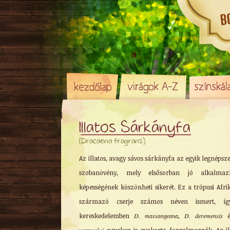
Illatos Sárkányfa
Egynyári
(Dracaena fragrans)
Évelő
Hagyma
/ Gumó
Az illatos, avagy sávos sárkányfa az egyik legnépsz
Örökzöld
szobanövény, mely elsősorban jó alkalmaz
Sziklakerti
képességének köszönheti sikerét. Ez a trópusi Afri
Alacsony
származó cserje számos néven ismert, í
Közepes
kereskedelemben
D. massangeana
,
D. deremensis
Magas
Tavaszi