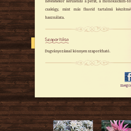
nevelésekor kerülendő a perlit, a monokalcium-fo
csakúgy, mint más fluorid tartalmú készítmé
használata.
Szaporítása
Dugványozással könnyen szaporítható.