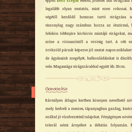
éppen
kerti szegfű
esetén, jóllehet dús virágzása 
Nyári
legalább olyan mutatós, mint ezen rokonai. M
Őszi
végétől kezdődő hosszan tartó virágzása s
Kúszó
viszonylag nagy számban hozza az ötszirmú, b
Mediterrán
felükön többnyire körkörös mintájú virágokat, m
Virágzó cserje
színe a rózsaszíntől a vörösig tart. A réti s
Talajtakaró
Árnyéktűrő
örökzöld párnát képezve jól mutat napos sziklaker
Szobanövény
de ágyásaink szegélyét, balkonládáinkat is díszíth
vele. Magassága virágszárakkal együtt kb. 30cm.
Gondozása
Bármilyen átlagos kertben könnyen nevelhető nö
mely kedveli a meszes, tápanyagban gazdag, kavics
ezáltal jó vízelvezetésű talajokat. Fényigényes növén
tolerál némi árnyékot a délután folyamán. M