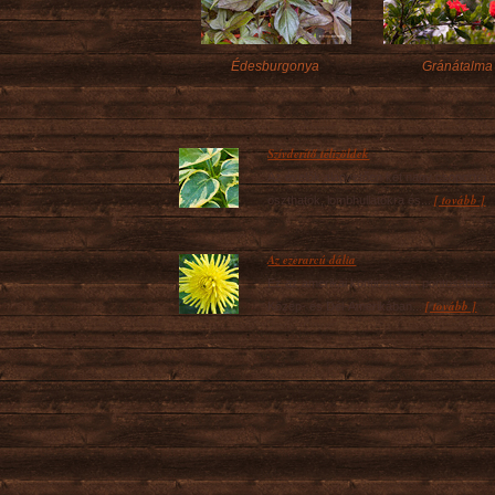
Édesburgonya
Gránátalma
Szívderítő télizöldek
Az évelők alapvetően két nagy csoportra
[ tovább ]
oszthatók, lombhullatókra és...
Az ezerarcú dália
Ez az amerikai kontinensen, pontosabban
[ tovább ]
Közép- és Dél-Amerikában...