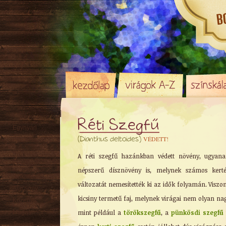
Réti Szegfű
Egynyári
VÉDETT!
(Dianthus deltoides)
Évelő
Rizómás
A réti szegfű hazánkban védett növény, ugyan
Örökzöld
népszerű dísznövény is, melynek számos kerté
Sziklakerti
változatát nemesítették ki az idők folyamán. Viszo
Alacsony
kicsiny termetű faj, melynek virágai nem olyan na
Közepes
mint például a
törökszegfű
, a
pünkösdi szegfű
Magas
Tavaszi