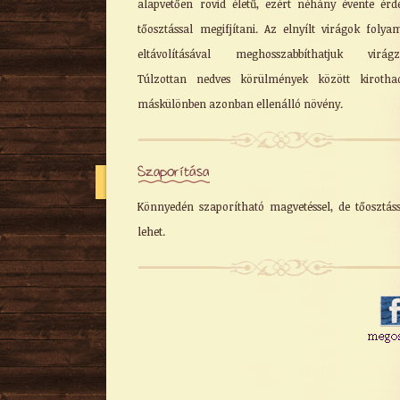
alapvetően rövid életű, ezért néhány évente ér
tőosztással megifjítani. Az elnyílt virágok folya
eltávolításával meghosszabbíthatjuk virágzá
Túlzottan nedves körülmények között kirothad
máskülönben azonban ellenálló növény.
Szaporítása
Könnyedén szaporítható magvetéssel, de tőosztáss
lehet.