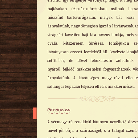
elérhet, így térigénye viszonylag nagy. A még k
Nyári
hajtásokon február-márciusban nyílnak hossz
Őszi
hússzínű barkavirágzatai, melyek bár kissé 
Kúszó
árnyalatúak, nagy tömegben igazán látványosak. C
Mediterrán
virágzást követően hajt ki a növény lombja, mely sz
Virágzó cserje
ovális, kétszeresen fűrészes, fonákjukon sző
Talajtakaró
Árnyéktűrő
látványosan erezett levelekből áll. Levélzete kihajt
Szobanövény
sötétbíbor, de idővel fokozatosan zöldülnek.
nyártól fejlődő makktermései fogyaszthatóak, vö
árnyalatúak. A közönséges mogyoróval ellenté
sallangos kupacsai teljesen elfedik makkterméseit.
Gondozása
A vérmogyoró rendkívül könnyen nevelhető díszcs
mivel jól bírja a szárazságot, s a talajjal szemb