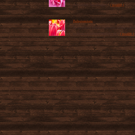
[ tovább ]
évezredek óta páratlan...
Tulipánmánia
Az ezerarcú tulipán története, amely soku
[ tovább ]
számára a Németalföldhöz és...