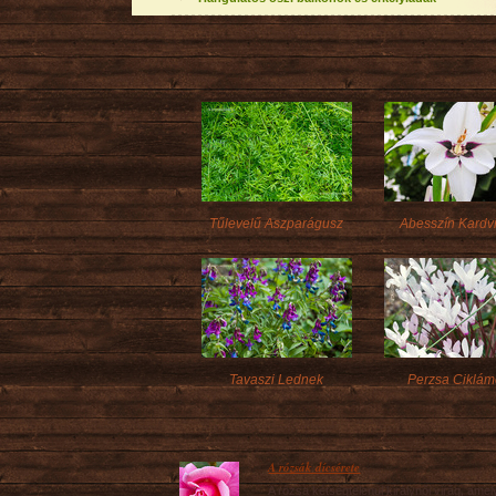
Tűlevelű Aszparágusz
Abesszín Kardv
Tavaszi Lednek
Perzsa Ciklá
A rózsák dícsérete
A rózsa kétségtelenül királynői virág, amel