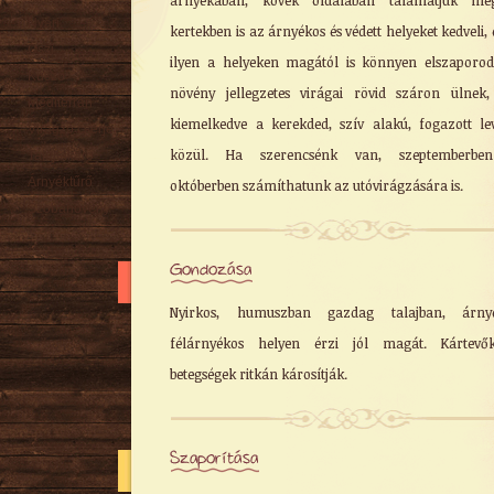
árnyékában, kövek oldalában találhatjuk me
Nyári
kertekben is az árnyékos és védett helyeket kedveli, 
Őszi
ilyen a helyeken magától is könnyen elszaporod
Kúszó
növény jellegzetes virágai rövid száron ülnek,
Mediterrán
kiemelkedve a kerekded, szív alakú, fogazott le
Virágzó cserje
közül. Ha szerencsénk van, szeptemberbe
Talajtakaró
Árnyéktűrő
októberben számíthatunk az utóvirágzására is.
Szobanövény
Gondozása
Nyirkos, humuszban gazdag talajban, árnyé
félárnyékos helyen érzi jól magát. Kártevő
betegségek ritkán károsítják.
Szaporítása