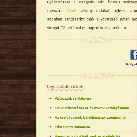
Gyökértörzse a virágzás után hosszú szártag
messzire kúszó vékony indákat fejleszt, ame
azonban rendszerint csak a következő évben h
virágot. Tőosztással és magról is szaporítható.
Kapcsolódó cikkek
Változatok sziklakertre
Élénk színhatások az évszakok körforgásában
Az évelőágyások kialakításának szempontjai
Fűszerkerti romantika
Hangulatos őszi balkonok és erkélyládák