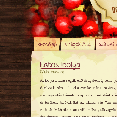
Illatos Ibolya
Egynyári
(Viola odorata)
Évelő
Rizómás
Az ibolya a tavasz egyik első virágaként új remény
Örökzöld
és vágyakozással tölti el a szíveket. Bár apró virág, 
Sziklakerti
sivársága után bámulatba ejti az embert élénk szí
Alacsony
és törékeny bájával. Ezt az illatos, alig 7cm m
Közepes
rizómás évelőt általában erdők mélyén, fák vagy b
Magas
Tavaszi