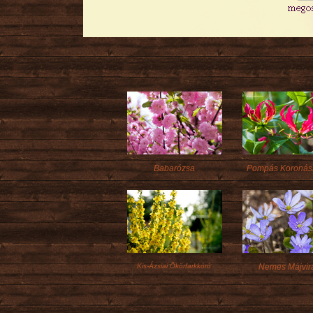
Babarózsa
Pompás Koronásl
Kis-Ázsiai Ökörfarkkóró
Nemes Májvir