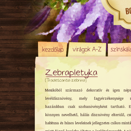
Zebrapletyka
Egynyári
(Tradescantia zebrina)
Évelő
Hagyma
/ Gumó
Mexikóból származó dekoratív és igen néps
Örökzöld
levéldísznövény, mely fagyérzékenysége m
Sziklakerti
hazánkban csak szobanövényként tartható. 
Alacsony
könnyen nevelhető, hálás dísznövény elterülő, c
Közepes
habitusa és húsos leveleinek jellegzetes csíkos mint
Magas
Tavaszi