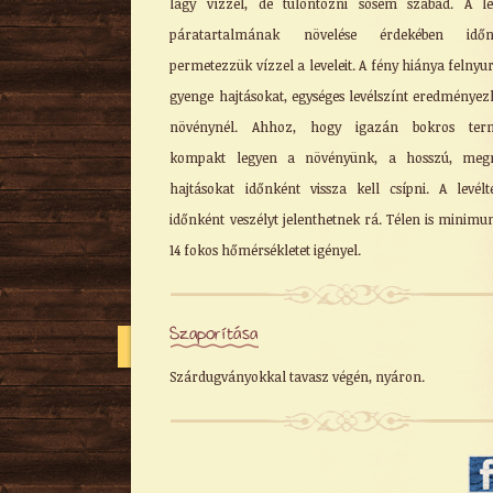
lágy vízzel, de túlöntözni sosem szabad. A l
páratartalmának növelése érdekében időn
permetezzük vízzel a leveleit. A fény hiánya felnyur
gyenge hajtásokat, egységes levélszínt eredményez
növénynél. Ahhoz, hogy igazán bokros term
kompakt legyen a növényünk, a hosszú, megn
hajtásokat időnként vissza kell csípni. A levélt
időnként veszélyt jelenthetnek rá. Télen is minimu
14 fokos hőmérsékletet igényel.
Szaporítása
Szárdugványokkal tavasz végén, nyáron.