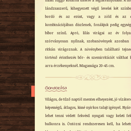
miatt függő kosárba ültetve a leglátványosabb. A n
Nyári
lándzsaszerű, kihegyezett végű levelei két színb
Őszi
bordó és az ezüst, vagy a zöld és az e
Kúszó
kombinációjában díszlenek, fonákjuk pedig egysé
Mediterrán
bíbor színű. Apró, lilás virágai az év foly
Virágzó cserje
szórványosan nyílnak, szobanövények azonban 
Talajtakaró
Árnyéktűrő
ritkán virágoznak. A növényben található tejne
Szobanövény
történő érintkezés bőr- és szemirritációt válthat 
arra érzékenyeknél. Magassága 20-45 cm.
Gondozása
Világos, de tűző naptól mentes elheyezést, jó vízáter
képességű, átlagos, kissé nyirkos talajt igényel. Nyár
lehet tenni védett fekvésű nyugati vagy keleti fe
balkonra is. Öntözni rendszeresen kell, ha lehet