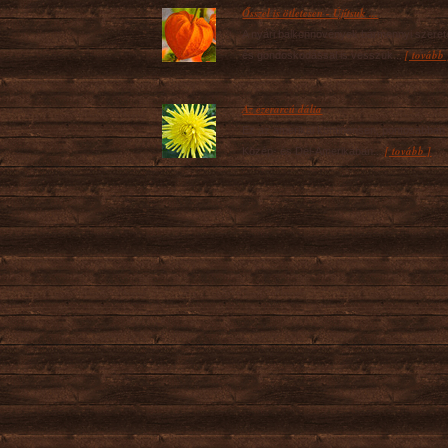
Ősszel is ötletesen - Újítsuk ...
A nyári balkonnövények bármennyi szerete
[ tovább 
és gondoskodással is vesszük...
Az ezerarcú dália
Ez az amerikai kontinensen, pontosabban
[ tovább ]
Közép- és Dél-Amerikában...