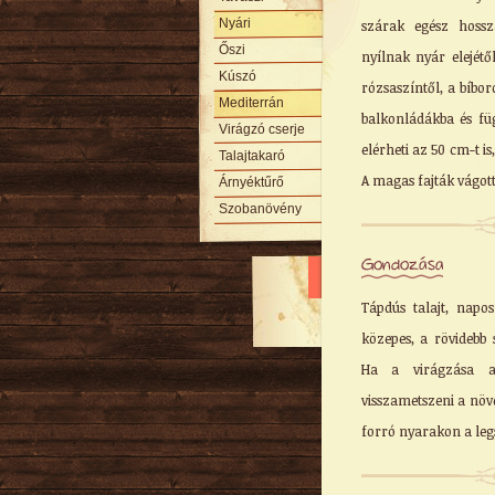
Nyári
szárak egész hossz
Őszi
nyílnak nyár elejétő
Kúszó
rózsaszíntől, a bíbor
Mediterrán
balkonládákba és fü
Virágzó cserje
elérheti az 50 cm-t is
Talajtakaró
A magas fajták vágott
Árnyéktűrő
Szobanövény
Gondozása
Tápdús talajt, napos
közepes, a rövidebb 
Ha a virágzása a
visszametszeni a növé
forró nyarakon a legs