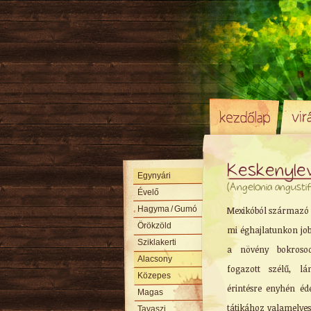
Keskenyle
Egynyári
(Angelonia angustif
Évelő
Hagyma
/ Gumó
Mexikóból származó 
Örökzöld
mi éghajlatunkon jo
Sziklakerti
a növény bokrosodó
Alacsony
fogazott szélű, lá
Közepes
érintésre enyhén éd
Magas
tátikához valamelyes
Tavaszi