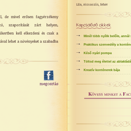
Lila, rózsaszín, fehér
al, de mivel erősen fagyérzékeny
ó, szaporítását zárt helyen,
Kapcsolódó cikkek
ikertben kell elkezdeni és csak a
Minél több nyílik belőle, annál
tával lehet a növényeket a szabadba
Praktikus szenvedély a kontén
Késő nyári pompa
Töltsd meg élettel az ablakládá
Kreatív konténerek bája
K
F
övess minket a
ac