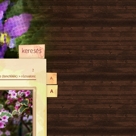
2
e (loncfélék) > rózsalonc
A
A