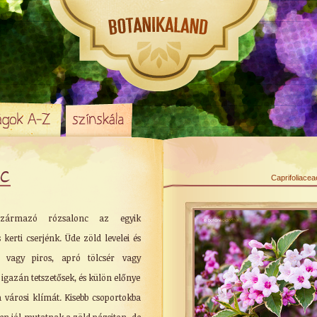
c
Caprifoliacea
 származó rózsalonc az egyik
 kerti cserjénk. Üde zöld levelei és
ű vagy piros, apró tölcsér vagy
igazán tetszetősek, és külön előnye
 a városi klímát. Kisebb csoportokba