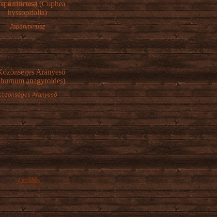
Japánmirtusz
Közönséges Aranyeső
ét nagy csoportra
[ tovább ]
ra és...
 virágoktól lesznek