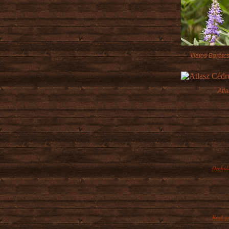
Illatos Barátc
Atl
Orchide
A kosb
család
Késő n
A késő