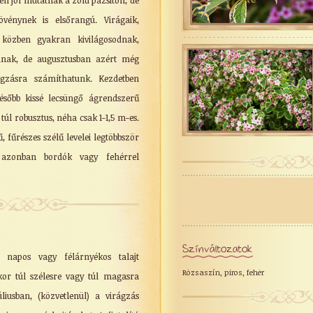
gen jól mutatnak a zöld pázsiton, de
övénynek is elsőrangú. Virágaik,
 közben gyakran kivilágosodnak,
ílnak, de augusztusban azért még
ágzásra számíthatunk. Kezdetben
később kissé lecsüngő ágrendszerű
úl robusztus, néha csak 1-1,5 m-es.
, fűrészes szélű levelei legtöbbször
azonban bordók vagy fehérrel
Színváltozatok
, napos vagy félárnyékos talajt
Rózsaszín, piros, fehér
kor túl szélesre vagy túl magasra
úliusban, (közvetlenül) a virágzás