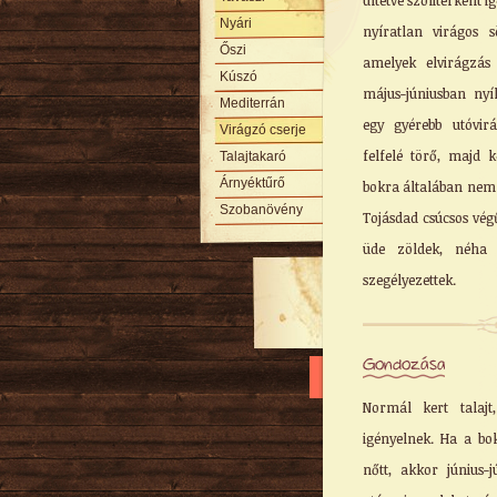
ültetve szoliterként i
Nyári
nyíratlan virágos s
Őszi
amelyek elvirágzás
Kúszó
május-júniusban ny
Mediterrán
egy gyérebb utóvir
Virágzó cserje
felfelé törő, majd 
Talajtakaró
Árnyéktűrő
bokra általában nem t
Szobanövény
Tojásdad csúcsos végű
üde zöldek, néha 
szegélyezettek.
Gondozása
Normál kert talajt
igényelnek. Ha a bo
nőtt, akkor június-j