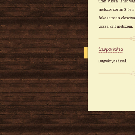
után vissza lehet vág
metszés során 3 év a
fokozatosan elosztv
vissza kell metszeni.
Szaporítása
Dugványozással.