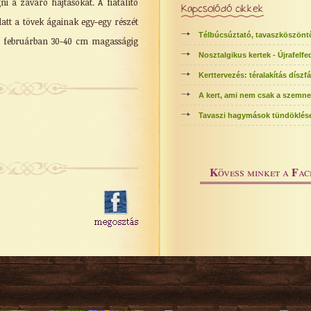
ni a zavaró hajtásokat. A fiatalító
Kapcsolódó cikkek
latt a tövek ágainak egy-egy részét
Télbúcsúztató, tavaszköszönt
a februárban 30-40 cm magasságig
Nosztalgikus kertek - Újrafelf
Kerttervezés: téralakítás díszfá
A kert, ami nem csak a szemne
Tavaszi hagymások tündöklés
K
F
övess minket a
ac