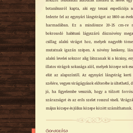
sokszor felbukkan autóutak mentén is. Nevét egy
Nyári
botanikusról kapta, aki egy texasi expedíciója 
Őszi
fedezte fel az egynyári lángvirágot az 1800-as évek
Kúszó
harmadában. Ez a mindössze 20-25 cm-re n
Mediterrán
bokrosodó habitusú lágyszárú dísznövény mega
Virágzó cserje
csillag alakú virágot hoz, melyek nagyobb töm
Talajtakaró
Árnyéktűrő
mutatnak igazán szépen. A növény keskeny, lá
Szobanövény
alakú levelei sokszor alig látszanak ki a kicsiny, e
illatos virágok sokasága alól, melyek közepe sok es
elüt az alapszíntől. Az egynyári lángvirág kerti
szélére, vegyes virágágyások előterébe is ültethető, d
jó, ha figyelembe vesszük, hogy a túlzott forrós
szárazságot és az erős szelet rosszul viseli. Virágz
május közepe és július közepe között számíthatunk.
Gondozása