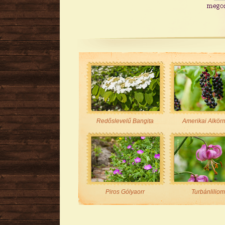
Redőslevelű Bangita
Amerikai Alkör
Piros Gólyaorr
Turbánliliom