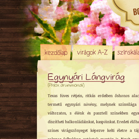
Egynyári Lángvirág
Egynyári
(Phlox drummondii)
Évelő
Hagyma
/ Gumó
Texas füves rétjein, ritkás erdeiben őshonos ala
Örökzöld
termetű egynyári növény, melynek színvilága 
Sziklakerti
változatos, s élénk és pasztell színekben egy
Alacsony
díszítheti balkonládáinkat, kaspóinkat. Eredeti élőh
Közepes
színes virágszőnyeget képezve kelti életre a táj
Magas
Tavaszi