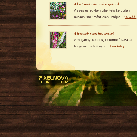
A kert, ami nem csak a szemnek...
A szép és egyben pihentető kert talán
[ tovább 
mindenkinek mást jelent, mégis...
A legszebb nyári hagymások
A megannyi kecses, kistermetű tavaszi
[ tovább ]
hagymás mellett nyári...