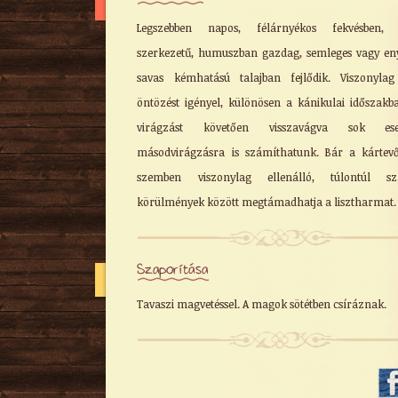
Legszebben napos, félárnyékos fekvésben, 
szerkezetű, humuszban gazdag, semleges vagy e
savas kémhatású talajban fejlődik. Viszonyla
öntözést igényel, különösen a kánikulai időszakb
virágzást követően visszavágva sok ese
másodvirágzásra is számíthatunk. Bár a kártev
szemben viszonylag ellenálló, túlontúl sz
körülmények között megtámadhatja a lisztharmat.
Szaporítása
Tavaszi magvetéssel. A magok sötétben csíráznak.