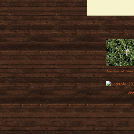
Vaskoslevelű Veron
Jeg