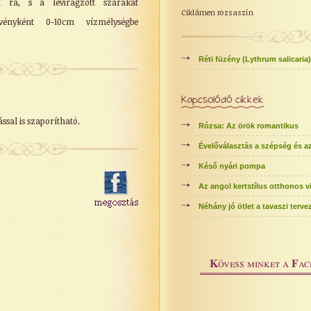
i rá, s a levirágzott szárakat
Ciklámen rózsaszín
növényként 0-10cm vízmélységbe
Réti füzény (Lythrum salicaria)
Kapcsolódó cikkek
ssal is szaporítható.
Rózsa: Az örök romantikus
Évelőválasztás a szépség és az
Késő nyári pompa
Az angol kertstílus otthonos v
Néhány jó ötlet a tavaszi terv
K
F
övess minket a
ac