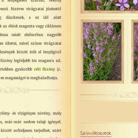
k a lényegében szárülő, vékony
sszú füzéres virágzatai júniustól
ig díszítenek, s ez idő alatt
k az élénk magenta vagy ciklámen
itusa miatt elsősorban nagyobb
 ültetni, mivel színes virágzatai
ülmények között érik el lenyűgöző
 füzény legfeljebb 1m magasra nő,
rtekben gyakoribb
réti füzény
(
L.
m-es magasságot is meghaladhatja.
pfény- és vízigényes növény, mely
s, már-már nedves talajt igényel.
között erőteljesen terjedhet, ezért
Színváltozatok