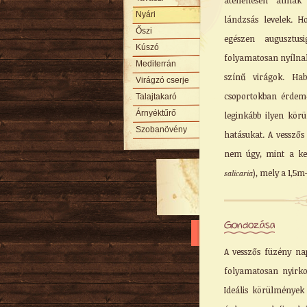
átellenesen állna
Nyári
lándzsás levelek. Ho
Őszi
egészen augusztus
Kúszó
folyamatosan nyílna
Mediterrán
színű virágok. Hab
Virágzó cserje
csoportokban érdemes
Talajtakaró
Árnyéktűrő
leginkább ilyen kör
Szobanövény
hatásukat. A vesszős
nem úgy, mint a ke
salicaria
), mely a 1,5
Gondozása
A vesszős füzény na
folyamatosan nyirko
Ideális körülmények 