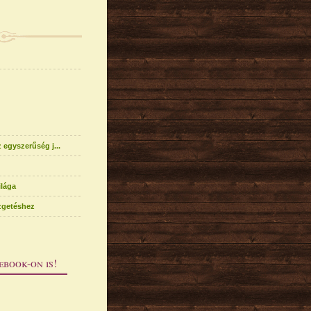
 egyszerűség j...
ilága
ezgetéshez
ebook-on is!