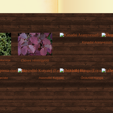
Kanadai Aranyvessző
ikacserje
Csöves Vérmogyoró
ecske
Hasindító Kutyatej
Örökzöld Hanga