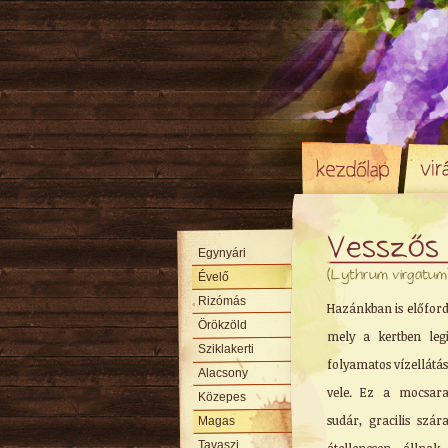
Vesszős
Egynyári
(Lythrum virgatum
Évelő
Rizómás
Hazánkban is előford
Örökzöld
mely a kertben legi
Sziklakerti
folyamatos vízellátás 
Alacsony
vele. Ez a mocsara
Közepes
sudár, gracilis szár
Magas
Tavaszi