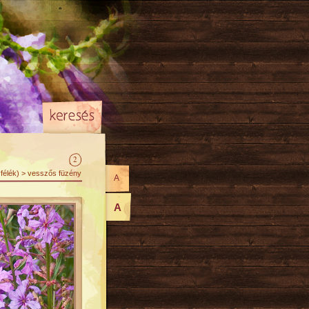
2
félék) > vesszős füzény
A
A