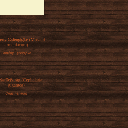
Örmény Gyöngyike
Óriás Fejvirág