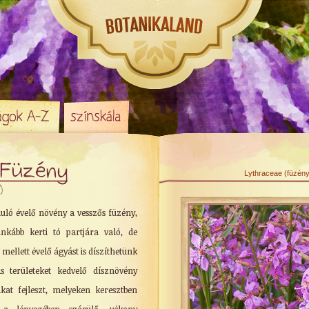
 Füzény
Lythraceae (füzény
)
uló évelő növény a vesszős füzény,
nkább kerti tó partjára való, de
mellett évelő ágyást is díszíthetünk
s területeket kedvelő dísznövény
akat fejleszt, melyeken keresztben