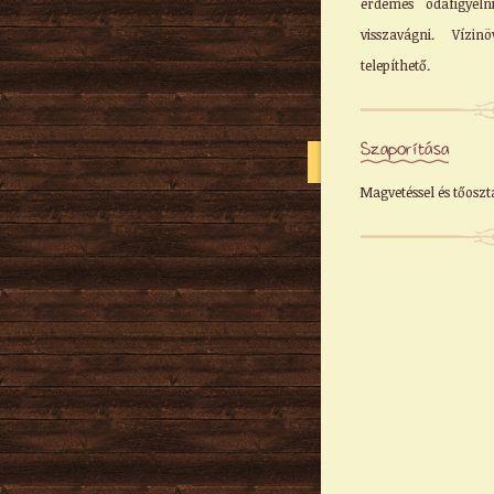
érdemes odafigyeln
visszavágni. Vízi
telepíthető.
Szaporítása
Magvetéssel és tőosztá