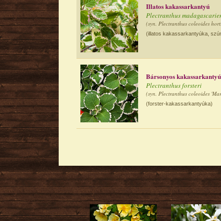
Illatos kakassarkantyú
Plectranthus madagascarie
(syn. Plectranthus coleoides hort
(illatos kakassarkantyúka, sz
Bársonyos kakassarkanty
Plectranthus forsteri
(syn. Plectranthus coleoides 'Ma
(forster-kakassarkantyúka)