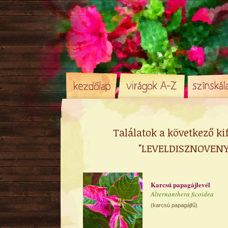
Egynyári
Találatok a következő ki
Évelő
"LEVELDISZNOVENY
Hagyma
/ Gumó
Örökzöld
Sziklakerti
Karcsú papagájlevél
Alacsony
Alternanthera ficoidea
Közepes
(karcsú papagájfű)
Magas
Tavaszi