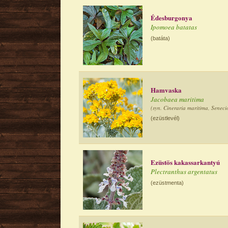
Édesburgonya
Ipomoea batatas
(batáta)
Hamvaska
Jacobaea maritima
(syn. Cineraria maritima, Senecio
(ezüstlevél)
Ezüstös kakassarkantyú
Plectranthus argentatus
(ezüstmenta)