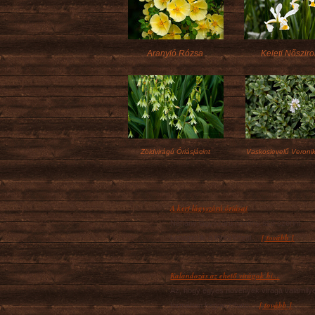
Aranyló Rózsa
Keleti Nőszir
Zöldvirágú Óriásjácint
Vaskoslevelű Veroni
A kert lágyszárú óriásai
Néhány lágyszárú növény szó szerint
[ tovább ]
kimagaslik a többi közül,...
Kalandozás az ehető virágok bi...
Az, hogy egyes növények virága valamily
[ tovább ]
formában fogyasztható,...