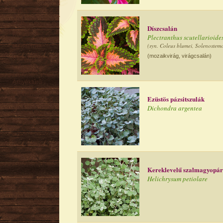
Nyári
Őszi
Díszcsalán
Kúszó
Plectranthus scutellarioide
(syn. Coleus blumei, Solenostemo
Mediterrán
(mozaikvirág, virágcsalán)
Virágzó cserje
Talajtakaró
Árnyéktűrő
Szobanövény
Ezüstös pázsitszulák
Dichondra argentea
Kereklevelű szalmagyopá
Helichrysum petiolare