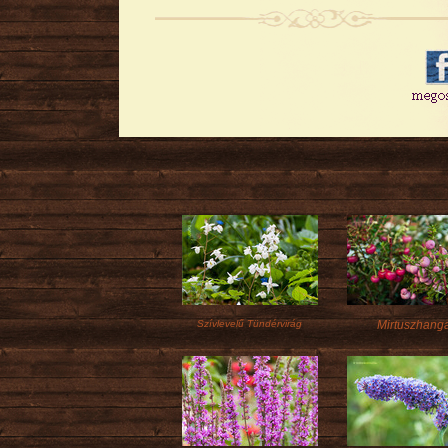
Szívlevelű Tündérvirág
Mirtuszhang