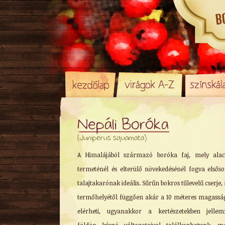
Nepáli Boróka
Egynyári
(Juniperus squamata)
Évelő (Cserje)
Hagyma
/ Gumó
A Himalájából származó boróka faj, mely alac
Örökzöld
termeténél és elterülő növekedésénél fogva elsős
Sziklakerti
talajtakarónak ideális. Sűrűn bokros tűlevelű cserje,
Alacsony
termőhelyétől függően akár a 10 méteres magasság
Közepes
elérheti, ugyanakkor a kertészetekben jellem
Magas
Tavaszi