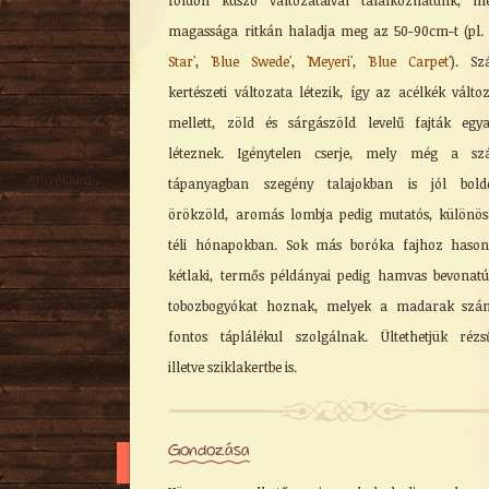
földön kúszó változataival találkozhatunk, m
Nyári
magassága ritkán haladja meg az 50-90cm-t (pl
Őszi
Star'
,
'Blue Swede'
,
'Meyeri'
,
'Blue Carpet'
). Sz
Kúszó
kertészeti változata létezik, így az acélkék válto
Mediterrán
mellett, zöld és sárgászöld levelű fajták egy
Virágzó cserje
léteznek. Igénytelen cserje, mely még a szá
Talajtakaró
Árnyéktűrő
tápanyagban szegény talajokban is jól boldo
Szobanövény
örökzöld, aromás lombja pedig mutatós, különö
téli hónapokban. Sok más boróka fajhoz hason
kétlaki, termős példányai pedig hamvas bevonat
tobozbogyókat hoznak, melyek a madarak szá
fontos táplálékul szolgálnak. Ültethetjük rézs
illetve sziklakertbe is.
Gondozása