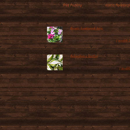
Réti Füzény
Illatos Nyárior
Kreatív konténerek bája
A cserepekben, dézsákban, ablakládákba
[ tovább ]
kialakított növénykompozíciók...
Fókuszban a levélzet
A növények levelének díszítőértékét soks
[ továb
csak az őszi levélszíneződéssel...