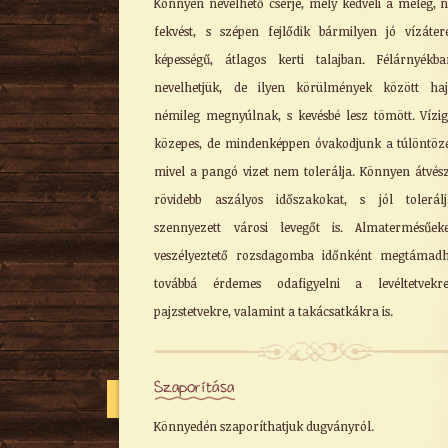
Könnyen nevelhető cserje, mely kedveli a meleg, 
fekvést, s szépen fejlődik bármilyen jó vízáter
képességű, átlagos kerti talajban. Félárnyékb
nevelhetjük, de ilyen körülmények között haj
némileg megnyúlnak, s kevésbé lesz tömött. Vízi
közepes, de mindenképpen óvakodjunk a túlöntözé
mivel a pangó vizet nem tolerálja. Könnyen átvész
rövidebb aszályos időszakokat, s jól tolerál
szennyezett városi levegőt is. Almatermésűek
veszélyeztető rozsdagomba időnként megtámadh
továbbá érdemes odafigyelni a levéltetvekr
pajzstetvekre, valamint a takácsatkákra is.
Szaporítása
Könnyedén szaporíthatjuk dugványról.