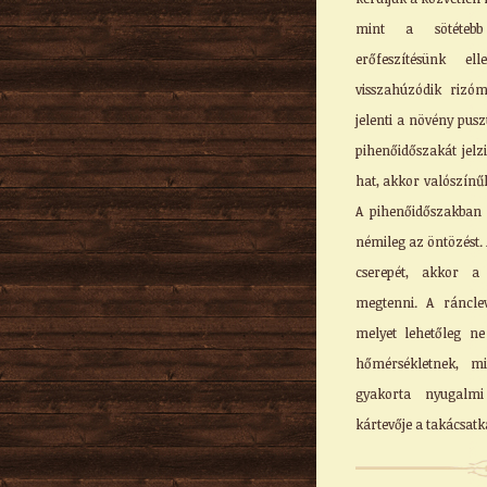
mint a sötétebb
erőfeszítésünk el
visszahúzódik riz
jelenti a növény pus
pihenőidőszakát jelz
hat, akkor valószínű
A pihenőidőszakban
némileg az öntözést. Á
cserepét, akkor a
megtenni. A ráncle
melyet lehetőleg ne
hőmérsékletnek, mi
gyakorta nyugalmi
kártevője a takácsatk