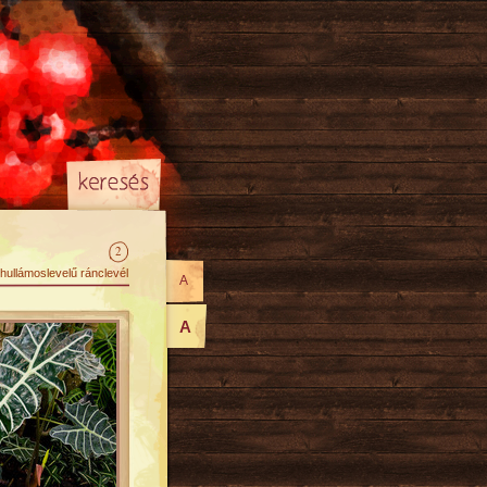
2
hullámoslevelű ránclevél
A
A