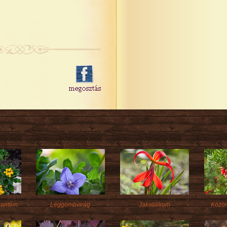
zantém
Léggömbvirág
Jakabliliom
Közön