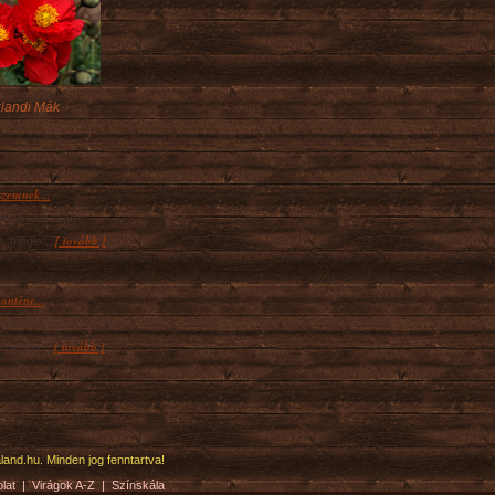
zlandi Mák
szemnek...
ető kert talán
[ tovább ]
t, mégis...
onténe...
kedés manapság nagyon
[ tovább ]
ényeket...
and.hu. Minden jog fenntartva!
lat
|
Virágok A-Z
|
Színskála