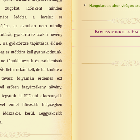
Hangulatos otthon virágos sz
 zugokat. Időnként minden
lenére ledobja a leveleit és
ómájába, ez azonban nem mindig
K
F
övess minket a
ac
ztulását, gyakorta ez csak a növény
i. Ha gyöktörzse tapintásra élőnek
leg ez utóbbira kell gyanakodnunk.
 ne tápoldatozzuk és csökkentsük
tültetni ritkán kell, de ha kinőtte a
 tavasz folyamán érdemes ezt
vél erősen fagyérzékeny növény,
 tegyünk ki 15˘C-nál alacsonyabb
vel ennél hűvösebb helyiségben
 időszakba kerül. Leggyakoribb
a.