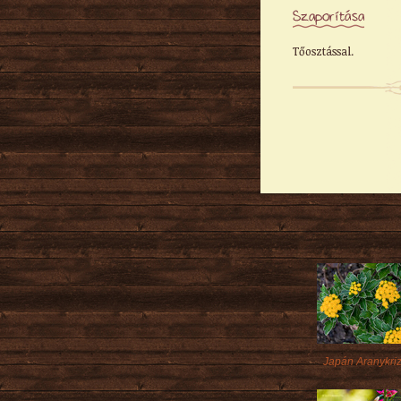
Szaporítása
Tőosztással.
Japán Aranykri