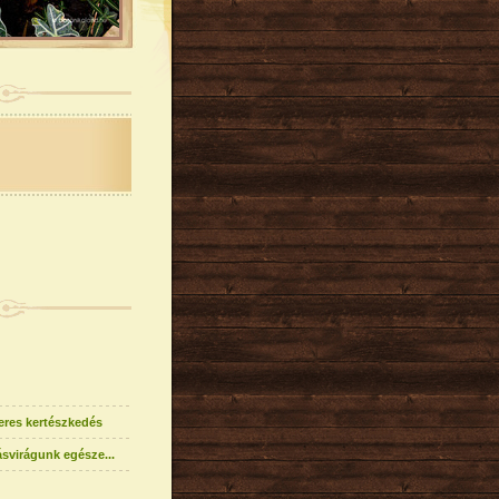
eres kertészkedés
svirágunk egésze...