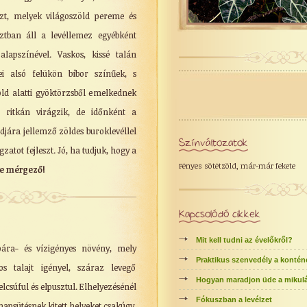
eszt, melyek világoszöld pereme és
sztban áll a levéllemez egyébként
alapszínével. Vaskos, kissé talán
ei alsó felükön bíbor színűek, s
ld alatti gyöktörzsből emelkednek
t ritkán virágzik, de időnként a
djára jellemző zöldes buroklevéllel
Színváltozatok
gzatot fejleszt. Jó, ha tudjuk, hogy a
Fényes sötétzöld, már-már fekete
e mérgező!
Kapcsolódó cikkek
Mit kell tudni az évelőkről?
ára- és vízigényes növény, mely
Praktikus szenvedély a kontén
os talajt igényel, száraz levegő
Hogyan maradjon üde a mikulá
lcsúful és elpusztul. Elhelyezésénél
Fókuszban a levélzet
napsütésnek kitett helyeket csakúgy,