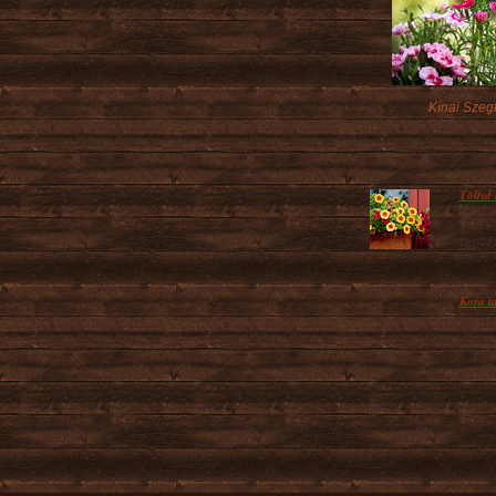
Kínai Szeg
Töltsd 
Az abl
behozz
Kora ta
A tava
megann