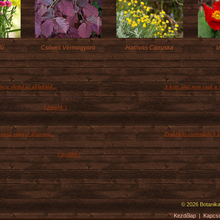
fű
Csöves Vérmogyoró
Hamvas Cipruska
I
meg élettel az ablaklád...
A kert, ami nem csak a 
akládákba ültetett növények szinte
A szép és egyben pihent
[ tovább ]
ák a nyár élénk...
mindenkinek mást jelen
vaszi virágzó díszcserj...
Praktikus szenvedély a k
szi megújulás és virágözön nemcsak a
A konténeres kertész
[ tovább ]
yi hagymás és évelő...
népszerű, hisz, ha növ
© 2026 Botanikal
Kezdőlap
|
Kapcso