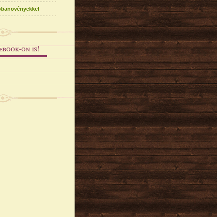
obanövényekkel
ebook-on is!