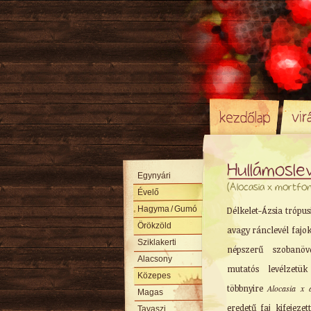
Hullámosle
Egynyári
(Alocasia x mortfo
Évelő
Hagyma
/ Gumó
Délkelet-Ázsia trópus
Örökzöld
avagy ránclevél fajo
Sziklakerti
népszerű szobanöv
Alacsony
mutatós levélzetü
Közepes
többnyire
Alocasia x 
Magas
eredetű faj kifejeze
Tavaszi