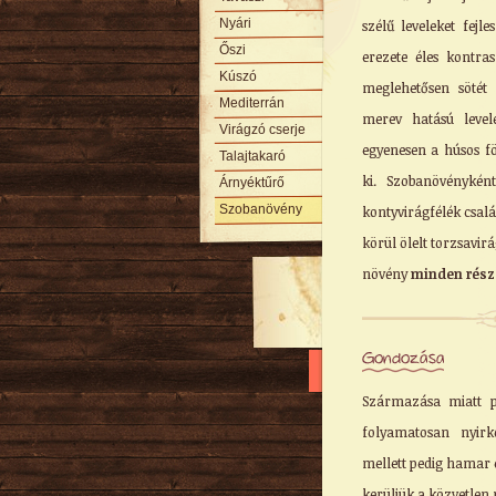
Nyári
szélű leveleket fejl
Őszi
erezete éles kontra
Kúszó
meglehetősen sötét 
Mediterrán
merev hatású level
Virágzó cserje
egyenesen a húsos fö
Talajtakaró
ki. Szobanövénykén
Árnyéktűrő
Szobanövény
kontyvirágfélék csalá
körül ölelt torzsavirá
növény
minden rész
Gondozása
Származása miatt p
folyamatosan nyirk
mellett pedig hamar e
kerüljük a közvetlen 