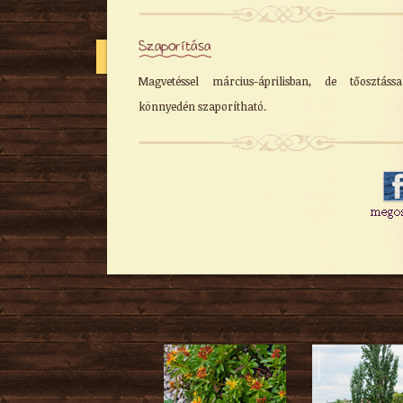
Szaporítása
Magvetéssel március-áprilisban, de tőosztáss
könnyedén szaporítható.