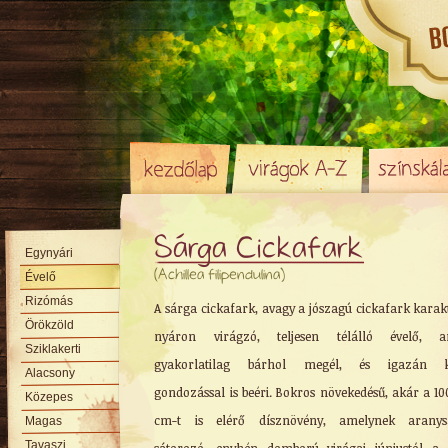
Sárga Cickafark
Egynyári
(Achillea filipendulina)
Évelő
Rizómás
A sárga cickafark, avagy a jószagú cickafark karak
Örökzöld
nyáron virágzó, teljesen télálló évelő, a
Sziklakerti
gyakorlatilag bárhol megél, és igazán k
Alacsony
gondozással is beéri. Bokros növekedésű, akár a 10
Közepes
cm-t is elérő dísznövény, amelynek aranys
Magas
Tavaszi