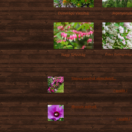
Dúsvirágú Varjúháj
Jegenyenyá
Nagy Szívvirág
Érdes Gyöngyvirágc
Virágos szegélyek utánozhatatl...
Az évelők és egynyáriak sokféle
[ tovább ]
elhelyezésben díszíthetik a...
Meseszép mályvák
A mályvafélék 80 nemzetségének fajai ige
[ tovább ]
változatos növények, melyek...