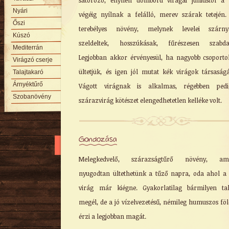
sátorozó, enyhén domború virágai júniustól a
Nyári
végéig nyílnak a felálló, merev szárak tetején.
Őszi
terebélyes növény, melynek levelei szárny
Kúszó
szeldeltek, hosszúkásak, fűrészesen szabdal
Mediterrán
Legjobban akkor érvényesül, ha nagyobb csoport
Virágzó cserje
ültetjük, és igen jól mutat kék virágok társaság
Talajtakaró
Árnyéktűrő
Vágott virágnak is alkalmas, régebben ped
Szobanövény
szárazvirág kötészet elengedhetetlen kelléke volt.
Gondozása
Melegkedvelő, szárazságtűrő növény, ame
nyugodtan ültethetünk a tűző napra, oda ahol a 
virág már kiégne. Gyakorlatilag bármilyen ta
megél, de a jó vízelvezetésű, némileg humuszos fö
érzi a legjobban magát.