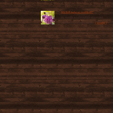
Mit kell tudni az évelőkről?
Az évelők a szabadföldi lágyszárú
[ tovább ]
dísznövények egyik nagy...