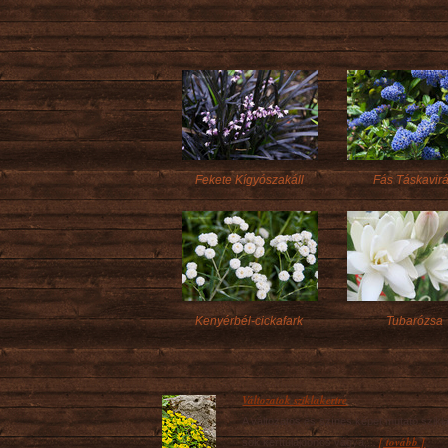
Fekete Kígyószakáll
Fás Táskavir
Kenyérbél-cickafark
Tubarózsa
Változatok sziklakertre
A változatos és színes képet mutató szikl
[ tovább ]
sok kerttulajdonos vágya,...