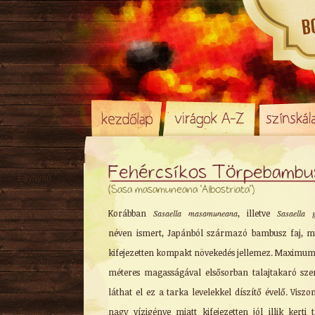
Fehércsíkos Törpebambu
Egynyári
(Sasa masamuneana 'Albostriata')
Évelő
Rizómás
Korábban
Sasaella masamuneana
, illetve
Sasaella g
Örökzöld
néven ismert, Japánból származó bambusz faj, m
Sziklakerti
kifejezetten kompakt növekedés jellemez. Maximum 
Alacsony
méteres magasságával elsősorban talajtakaró sze
Közepes
láthat el ez a tarka levelekkel díszítő évelő. Viszo
Magas
nagy vízigénye miatt kifejezetten jól illik kerti 
Tavaszi