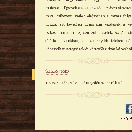
mutasson. Egyesek a telet követően erősen visszavá
mivel csíkozott leveleit elsősorban a tavasz fol
hozza, ezt követően dominálni kezdenek a kev
csíkos, már-már teljesen zöld levelek. Az 'Albostr
télálló hazánkban, de keményebb teleken ném
károsodhat. Betegségek és kártevők ritkán károsítjá
Szaporítása
Tavasszal tőosztással könnyedén szaporítható.