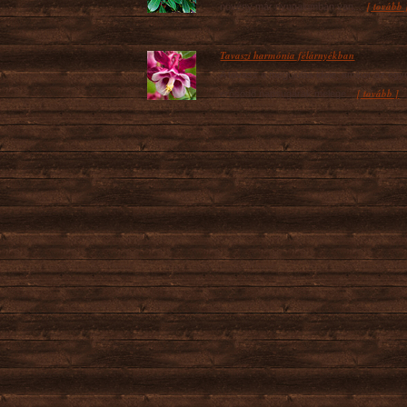
[ tovább 
növény már nyugalomban van,...
Tavaszi harmónia félárnyékban
A tavasz a megújulás ideje, amikor az egy
[ tovább ]
erősödő napsugarak melege...