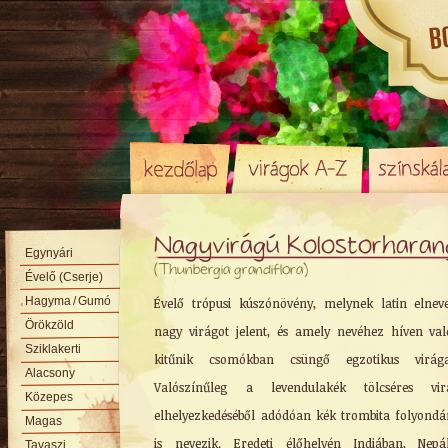
Nagyvirágú Kolostorharan
Egynyári
(Thunbergia grandiflora)
Évelő (Cserje)
Hagyma
/ Gumó
Évelő trópusi kúszónövény, melynek latin elnev
Örökzöld
nagy virágot jelent, és amely nevéhez híven va
Sziklakerti
kitűnik csomókban csüngő egzotikus virágai
Alacsony
Valószínűleg a levendulakék tölcséres vir
Közepes
elhelyezkedéséből adódóan kék trombita folyond
Magas
is nevezik. Eredeti élőhelyén Indiában, Nepá
Tavaszi