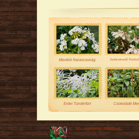
Mexikói Narancsvirág
Széleslevelű Fürtö
Erdei Tündérfürt
Csokoládé Me
Túl a puszpángon - különleges ...
A hideg hónapok beköszöntével a legtöbb