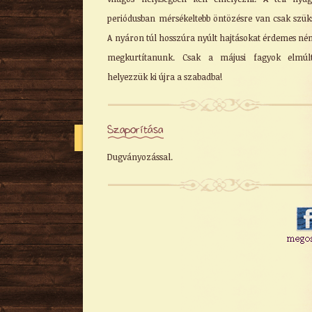
periódusban mérsékeltebb öntözésre van csak szük
A nyáron túl hosszúra nyúlt hajtásokat érdemes né
megkurtítanunk. Csak a májusi fagyok elmúlt
helyezzük ki újra a szabadba!
Szaporítása
Dugványozással.