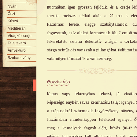
Nyári
Burmában igen gyorsan fejlődik, és a cserje kife
Őszi
mérete metszés nélkül akár a 20 m-t is elérh
Kúszó
Hatalmas levelei eléggé szabálytalanok, du
Mediterrán
fogazottak, szív alakot formáznak. Kb. 7 cm átm
Virágzó cserje
lekerekített szirmú dekoratív virágai a torkol
Talajtakaró
sárga színűek és vonzzák a pillangókat. Felfuttatá
Árnyéktűrő
Szobanövény
valamilyen támasztékra van szükség.
Gondozása
Napos vagy félárnyékos fekvést, jó vízátere
képességű enyhén savas kémhatású talajt igényel. 
a trópusokról származik fagyérzékeny növény, 
hazánkban mindenképpen teleltetést igényel. Ő
még a komolyabb fagyok előtt, hűvös (10-12 f
világos helyiségben kell elhelyezni. A téli nyu