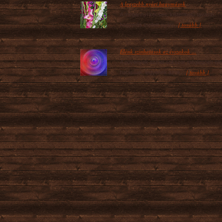
A legszebb nyári hagymások
A megannyi kecses, kistermetű tavaszi
[ tovább ]
hagymás mellett nyári...
Élénk színhatások az évszakok ...
A növények színei sokszor meglepően élé
[ tovább ]
hatásúak, legyenek azok...