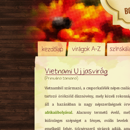
Vietnami Ujjasvirág
Egynyári
(Primulina tamiana)
Évelő
Hagyma
/ Gumó
Vietnamból származó, a csuporkafélék népes csalá
Örökzöld
tartozó örökzöld dísznövény, mely közeli rokons
Sziklakerti
áll a hazánkban is nagy népszerűségnek örv
Alacsony
afrikaiibolyával
. Alacsony termetű évelő, mel
Közepes
különleges szépséget a fényes, ovális levelek
Magas
emelkedő fehér, tölcsérszerű virágok adják, am
Tavaszi