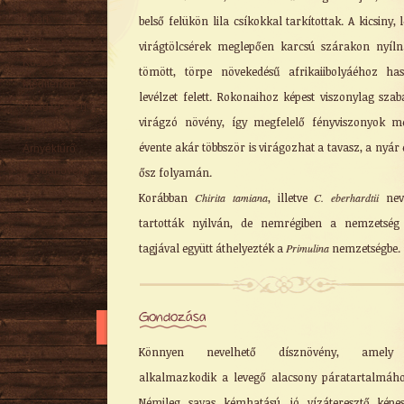
Nyári
belső felükön lila csíkokkal tarkítottak. A kicsiny, l
Őszi
virágtölcsérek meglepően karcsú szárakon nyíl
Kúszó
tömött, törpe növekedésű afrikaiibolyáéhoz ha
Mediterrán
levélzet felett. Rokonaihoz képest viszonylag sza
Virágzó cserje
virágzó növény, így megfelelő fényviszonyok me
Talajtakaró
évente akár többször is virágozhat a tavasz, a nyár 
Árnyéktűrő
Szobanövény
ősz folyamán.
Korábban
Chirita tamiana
, illetve
C. eberhardtii
nev
tartották nyilván, de nemrégiben a nemzetség
tagjával együtt áthelyezték a
Primulina
nemzetségbe.
Gondozása
Könnyen nevelhető dísznövény, amely
alkalmazkodik a levegő alacsony páratartalmáho
Némileg savas kémhatású, jó vízáteresztő képe