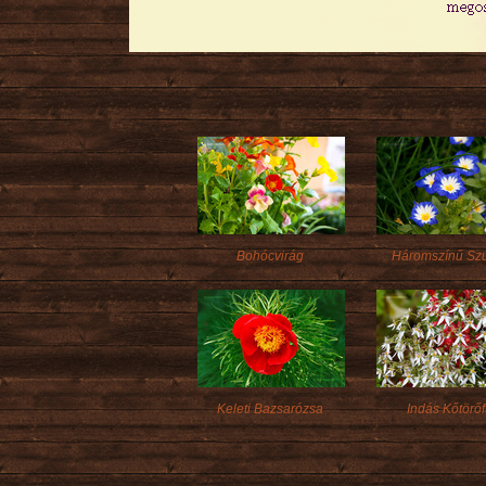
Bohócvirág
Háromszínű Sz
Keleti Bazsarózsa
Indás Kőtörő