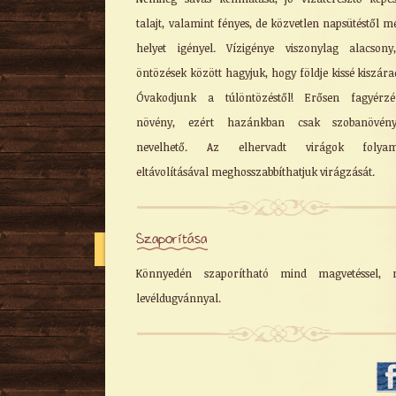
talajt, valamint fényes, de közvetlen napsütéstől m
helyet igényel. Vízigénye viszonylag alacson
öntözések között hagyjuk, hogy földje kissé kiszára
Óvakodjunk a túlöntözéstől! Erősen fagyérzé
növény, ezért hazánkban csak szobanövény
nevelhető. Az elhervadt virágok folyam
eltávolításával meghosszabbíthatjuk virágzását.
Szaporítása
Könnyedén szaporítható mind magvetéssel, 
levéldugvánnyal.