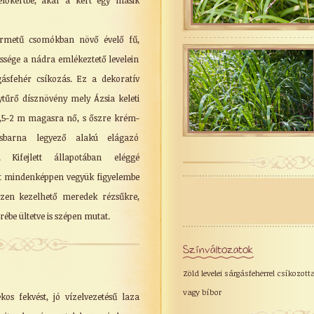
előkertbe, akár a kert egy másik
rmetű csomókban növő évelő fű,
ssége a nádra emlékeztető levelein
gásfehér csíkozás. Ez a dekoratív
ytűrő dísznövény mely Ázsia keleti
1,5-2 m magasra nő, s őszre krém-
sbarna legyező alakú elágazó
t. Kifejlett állapotában eléggé
zt mindenképpen vegyük figyelembe
hezen kezelhető meredek rézsűkre,
rébe ültetve is szépen mutat.
Színváltozatok
Zöld levelei sárgásfehérrel csíkozot
vagy bíbor
os fekvést, jó vízelvezetésű laza