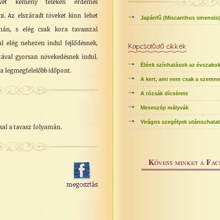
Tövét kemény teleken érdemes
i. Az elszáradt töveket kinn lehet
Japánfű (Miscanthus sinensis)
mán, s elég csak kora tavasszal
al elég nehezen indul fejlődésnek,
Kapcsolódó cikkek
tával gyorsan növekedésnek indul.
Élénk színhatások az évszako
a legmegfelelőbb időpont.
A kert, ami nem csak a szemne
A rózsák dícsérete
Meseszép mályvák
Virágos szegélyek utánozhatat
sal a tavasz folyamán.
K
F
övess minket a
ac