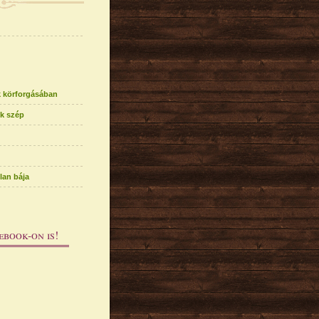
k körforgásában
k szép
lan bája
ebook-on is!