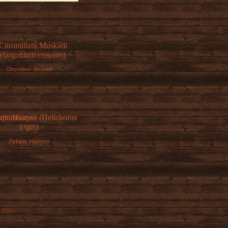
Citromillatú Muskátli
Fekete Hunyor
terv...
él végén minden