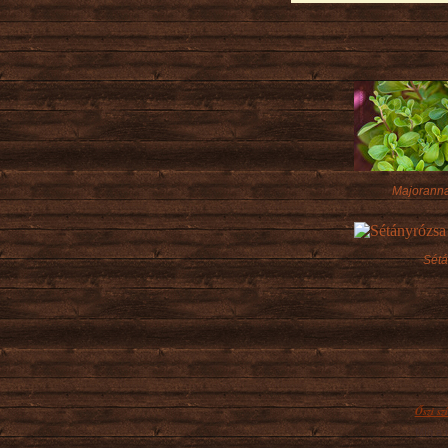
Majorann
Sétá
Őszi s
Míg a 