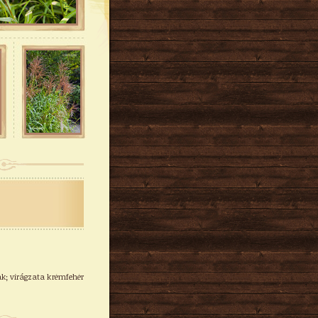
tak; virágzata krémfehér