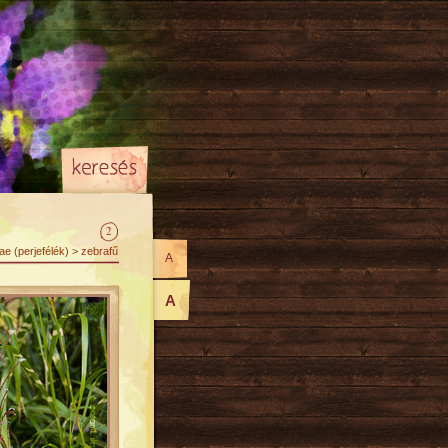
2
e (perjefélék) > zebrafű
A
A