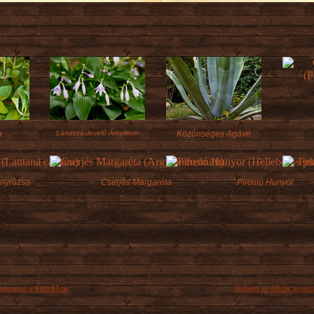
a
Lándzsáslevelű Árnyliliom
Közönséges Agávé
nyrózsa
Cserjés Margaréta
Pirosló Hunyor
zínpompa a kertekben
Néhány jó ötlet a tavaszi 
néhány kései virágzású évelő az
A napsütéses idő így t