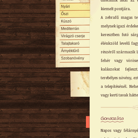
ültetnünk akár az 
Nyári
kiemelt pontjára.
Őszi
A zebrafű magas te
Kúszó
melynek igazi érdeke
Mediterrán
keresztben futó sár
Virágzó cserje
élénkzöld levelű fag
Talajtakaró
Árnyéktűrő
részéről származik 
Szobanövény
fehér vagy vöröse
kalászokat fejlesz
terebélyes növény, e
a telepítésénél. Ne
vagy kerti tavak hátte
Gondozása
Napos vagy félárnyék