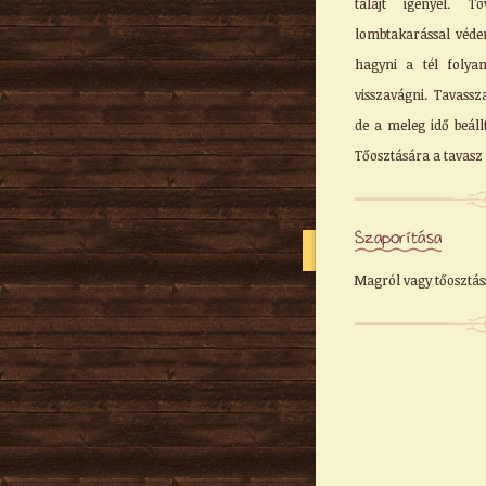
talajt igényel. 
lombtakarással véden
hagyni a tél folya
visszavágni. Tavassz
de a meleg idő beáll
Tőosztására a tavasz 
Szaporítása
Magról vagy tőosztás