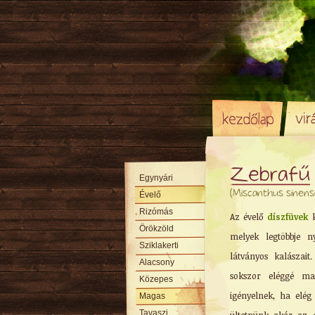
Zebrafű
Egynyári
(Miscanthus sinensi
Évelő
Rizómás
Az évelő
díszfüvek
k
Örökzöld
melyek legtöbbje 
Sziklakerti
látványos kalászait
Alacsony
sokszor eléggé ma
Közepes
igényelnek, ha elé
Magas
Tavaszi