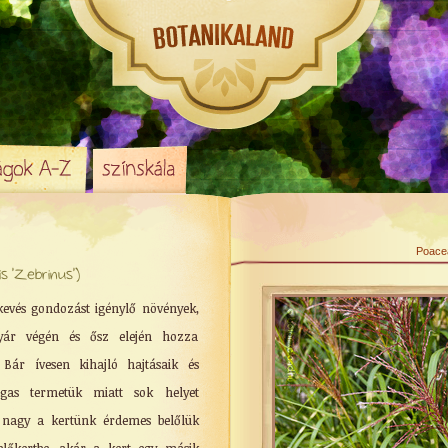
Poacea
s 'Zebrinus')
evés gondozást igénylő növények,
nyár végén és ősz elején hozza
. Bár ívesen kihajló hajtásaik és
gas termetük miatt sok helyet
g nagy a kertünk érdemes belőlük