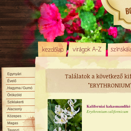
Egynyári
Találatok a következő ki
Évelő
"ERYTHRONIUM
Hagyma
/ Gumó
Örökzöld
Sziklakerti
Kaliforniai kakasmandikó
Alacsony
Erythronium californicum
Közepes
Magas
Tavaszi