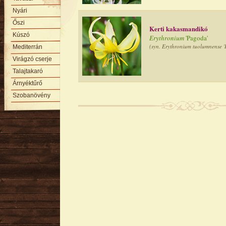
Nyári
Őszi
Kerti kakasmandikó
Kúszó
Erythronium
'Pagoda'
(syn. Erythronium tuolumnense 
Mediterrán
Virágzó cserje
Talajtakaró
Árnyéktűrő
Szobanövény