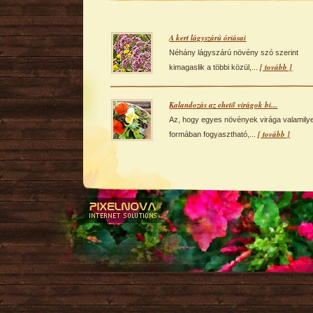
A kert lágyszárú óriásai
Néhány lágyszárú növény szó szerint
[ tovább ]
kimagaslik a többi közül,...
Kalandozás az ehető virágok bi...
Az, hogy egyes növények virága valamily
[ tovább ]
formában fogyasztható,...