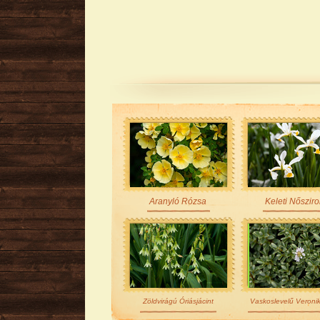
Aranyló Rózsa
Keleti Nőszir
Zöldvirágú Óriásjácint
Vaskoslevelű Veroni