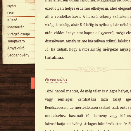
meglehetősen dúsan fejlődnek. Magassága kb. 60-7
Nyári
ezért olyan helyre érdemes elhelyezni, ahol elegend
Őszi
áll a rendelkezésére. A hosszú vékony szárakon 
Kúszó
virágok sokáig, akár 5-6 hétig is nyílnak, bár néhán
Mediterrán
után zöldes árnyalatot kapnak. Egyszerű, mégis el
Virágzó cserje
dísznövény, amely szinte bármilyen stílusú lakásba i
Talajtakaró
Árnyéktűrő
Jó, ha tudjuk, hogy a vitorlavirág
mérgező anyag
Szobanövény
tartalmaz
.
Gondozása
Tűző naptól mentes, de még télen is világos helyet, 
vagy semleges kémhatású laza talajt igén
Rendszeresen, de mértékletesen szabad csak öntözn
öntözéséhez használt túl kemény vagy klóros
károsíthatja a növényt. Átlagos hőmérsékleten fejlő