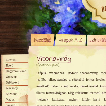
Vitorlavirág
Egynyári
(Spathiphyllum)
Évelő
Hagyma
/ Gumó
Trópusi származású kedvelt szobanövény, mel
Örökzöld
legfőbb jellegzetessége a sötétzöld fényes levelek
Sziklakerti
emelkedő fehér színű ovális, buroklevéllel körb
Alacsony
illatos torzsavirágzat. Elég robusztus termetű nö
Közepes
melynek lándzsás, enyhén kifelé hajló lev
Magas
Tavaszi