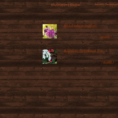
Közönséges Magyal
Mexikói Csodahajn
Mit kell tudni az évelőkről?
Az évelők a szabadföldi lágyszárú
[ tovább ]
dísznövények egyik nagy...
Hangulatos őszi balkonok és er...
Ha már megbarátkoztunk vele, hogy
[ tovább ]
visszavonhatatlanul vége a...