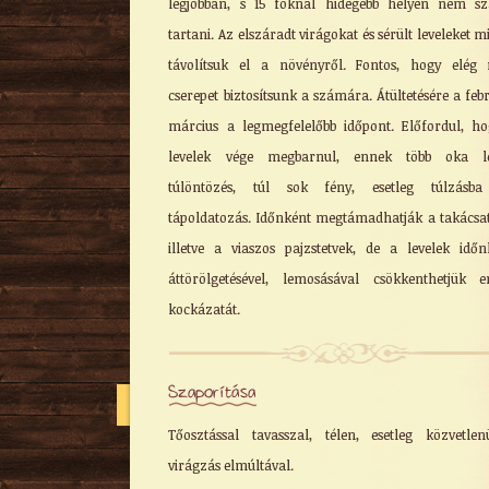
legjobban, s 15 foknál hidegebb helyen nem s
tartani. Az elszáradt virágokat és sérült leveleket m
távolítsuk el a növényről. Fontos, hogy elég
cserepet biztosítsunk a számára. Átültetésére a feb
március a legmegfelelőbb időpont. Előfordul, h
levelek vége megbarnul, ennek több oka le
túlöntözés, túl sok fény, esetleg túlzásba 
tápoldatozás. Időnként megtámadhatják a takácsa
illetve a viaszos pajzstetvek, de a levelek időn
áttörölgetésével, lemosásával csökkenthetjük 
kockázatát.
Szaporítása
Tőosztással tavasszal, télen, esetleg közvetle
virágzás elmúltával.