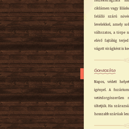
fészekvirágzata s
Nyári
ciklámen vagy lilásk
Őszi
felálló szárú növé
Kúszó
levelekkel, amely so
Mediterrán
változatos, a törpe 
Virágzó cserje
elérő fajtákig terje
Talajtakaró
Árnyéktűrő
vágott virágként is ked
Szobanövény
Gondozása
Napos, védett helye
igényel. A fuzáriu
vetésforgószerűen
ültetjük. Ha szárazs
hosszabb szárúak les