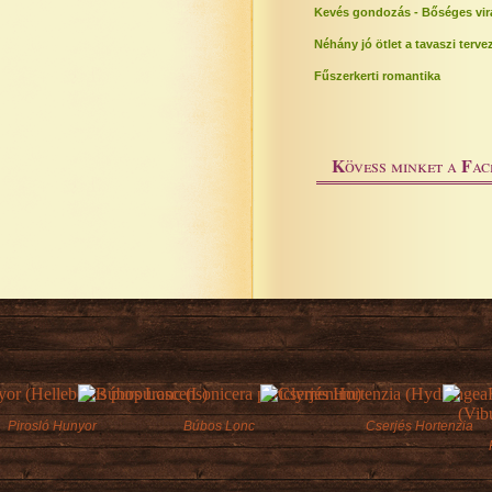
Kevés gondozás - Bőséges vir
Néhány jó ötlet a tavaszi terv
Fűszerkerti romantika
K
F
övess minket a
ac
Pirosló Hunyor
Búbos Lonc
Cserjés Hortenzia