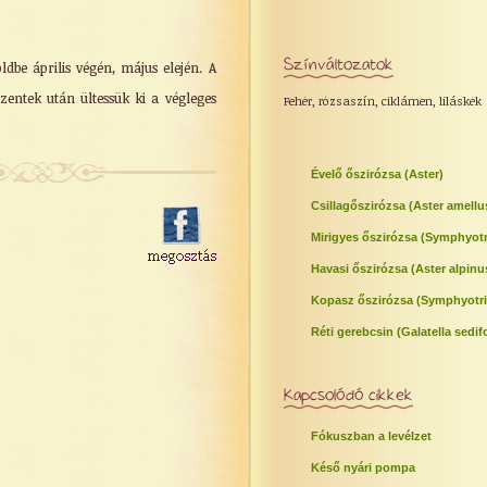
Színváltozatok
ldbe április végén, május elején. A
zentek után ültessük ki a végleges
Fehér, rózsaszín, ciklámen, liláskék
Évelő őszirózsa (Aster)
Csillagőszirózsa (Aster amellu
Mirigyes őszirózsa (Symphyotr
Havasi őszirózsa (Aster alpinu
Kopasz őszirózsa (Symphyotri
Réti gerebcsin (Galatella sedifo
Kapcsolódó cikkek
Fókuszban a levélzet
Késő nyári pompa