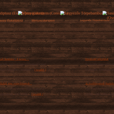
vasi Eukaliptusz
Menyecskeszem
Legyezős Törpebambusz
zak határán - A tavasz ...
Szívderítő télizöldek
ge felé, március beköszöntével a kert
Az évelők alapvetően k
[ tovább ]
észe még pihen, azonban...
oszthatók, lombhullatók
ládák újra nyári köntösb...
Az évelőágyások kialakí
 közeledtével lassan vége szakad a
Egy évelőágy kialakít
[ tovább ]
hagymások, árvácskák,...
széles választéka miatt