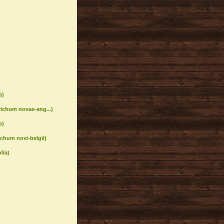
s)
ichum novae-ang...)
s)
chum novi-belgii)
lia)