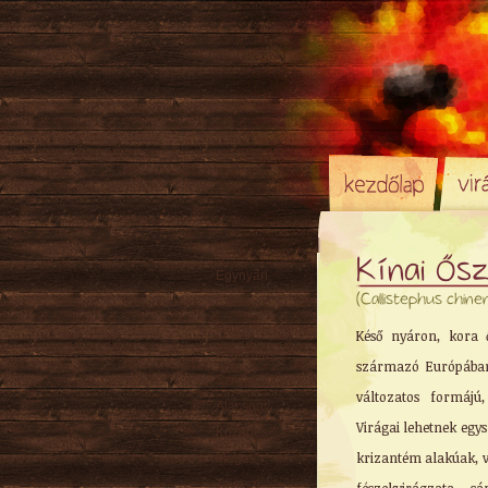
Kínai Ős
Egynyári
(Callistephus chinen
Évelő
Hagyma
/ Gumó
Késő nyáron, kora ő
Örökzöld
származó Európában 
Sziklakerti
változatos formájú,
Alacsony
Virágai lehetnek egy
Közepes
krizantém alakúak, v
Magas
Tavaszi