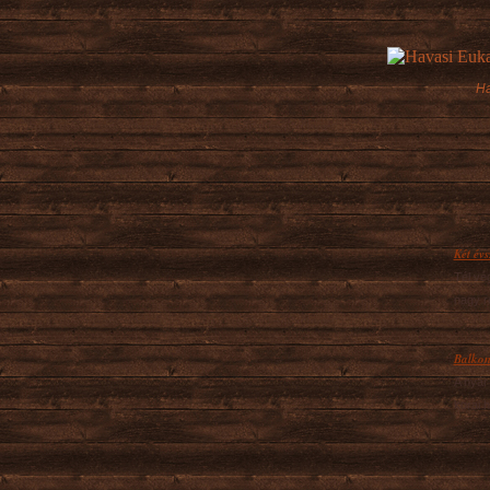
Ha
Két évs
Tél vé
nagy r
Balkon
A nyár
korai 