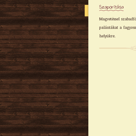
Szaporítása
Magvetéssel szabadfö
palántákat a fagyoss
helyükre.