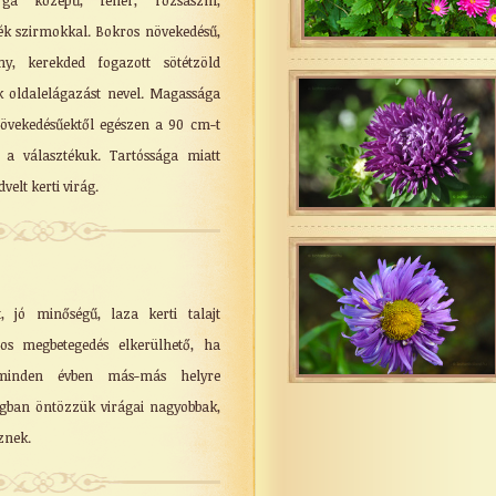
árga közepű, fehér, rózsaszín,
ék szirmokkal. Bokros növekedésű,
ny, kerekded fogazott sötétzöld
k oldalelágazást nevel. Magassága
növekedésűektől egészen a 90 cm-t
d a választékuk. Tartóssága miatt
velt kerti virág.
t, jó minőségű, laza kerti talajt
mos megbetegedés elkerülhető, ha
 minden évben más-más helyre
ágban öntözzük virágai nagyobbak,
znek.