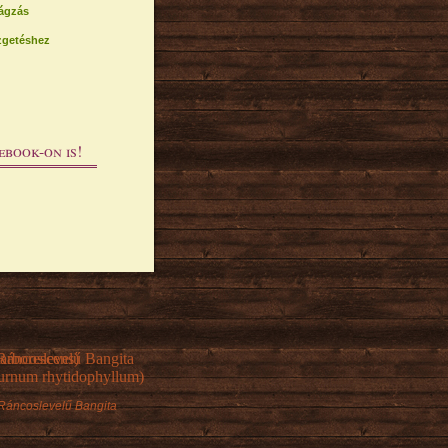
ágzás
ezgetéshez
ebook-on is!
Ráncoslevelű Bangita