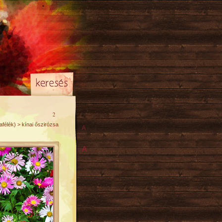
2
félék) > kínai őszirózsa
A
A