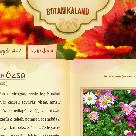
zirózsa
Asteraceae (őszirózsa
sis)
sszel virágzó, eredetileg Kínából
is kedvelt egynyári virág, amely
 és színvilágú virágaival díszít.
szerűek, teltek, pompon formájúak,
agy akár pókszerűek is. Jellegzetes