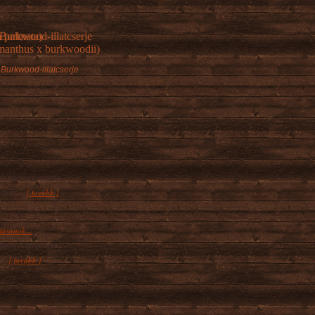
Burkwood-illatcserje
ét nagy csoportra
[ tovább ]
ra és...
tásának...
ásakor a növények
[ tovább ]
...