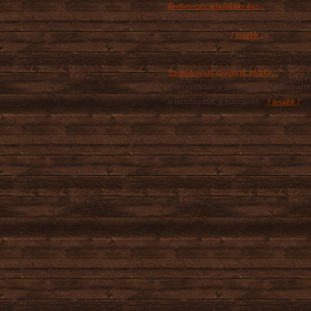
Kerttervezés: téralakítás dísz...
Az őszi időszak kedvező fák és cserjék
[ tovább ]
ültetésére, ezért...
Szívmelengető szépségek ablakp...
Otthonunkban a szobanövények testesíti
[ tovább ]
a természetet, s különösen...