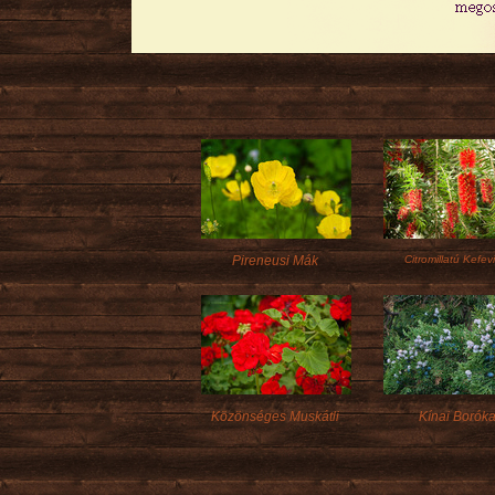
Pireneusi Mák
Citromillatú Kefev
Közönséges Muskátli
Kínai Borók