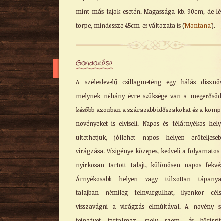
mint más fajok esetén. Magassága kb. 90cm, de lé
törpe, mindössze 45cm-es változata is (
'Montana'
).
Gondozása
A széleslevelű csillagmeténg egy hálás dísznö
melynek néhány évre szüksége van a megerősöd
később azonban a szárazabb időszakokat és a kompe
növényeket is elviseli. Napos és félárnyékos hely
ültethetjük, jóllehet napos helyen erőteljes
virágzása. Vízigénye közepes, kedveli a folyamatos 
nyirkosan tartott talajt, különösen napos fekvé
Árnyékosabb helyen vagy túlzottan tápanya
talajban némileg felnyurgulhat, ilyenkor cél
visszavágni a virágzás elmúltával. A növény 
tejnedvet tartalmaz, mely szem- és bőrirritá