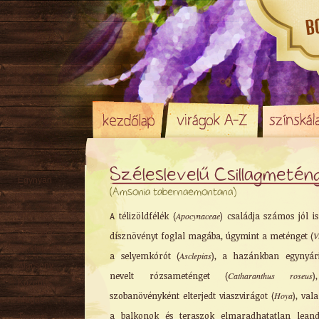
Széleslevelű Csillagmetén
Egynyári
(Amsonia tabernaemontana)
Évelő
Rizómás
A télizöldfélék (
Apocynaceae
) családja számos jól i
Örökzöld
dísznövényt foglal magába, úgymint a meténget (
V
Sziklakerti
a selyemkórót (
Asclepias
), a hazánkban egynyár
Alacsony
nevelt rózsameténget (
Catharanthus roseus
Közepes
szobanövényként elterjedt viaszvirágot (
Hoya
), val
Magas
a balkonok és teraszok elmaradhatatlan leand
Tavaszi