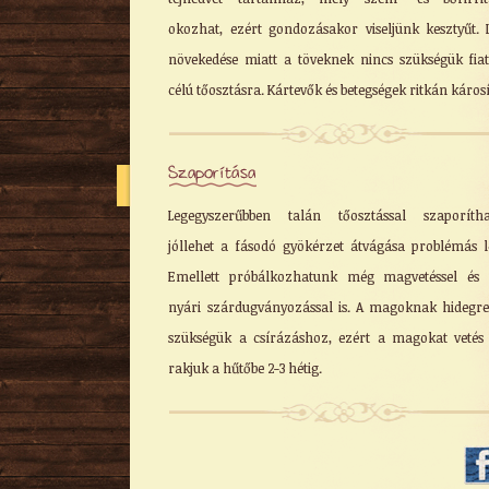
okozhat, ezért gondozásakor viseljünk kesztyűt. 
növekedése miatt a töveknek nincs szükségük fiat
célú tőosztásra. Kártevők és betegségek ritkán károsí
Szaporítása
Legegyszerűbben talán tőosztással szaporítha
jóllehet a fásodó gyökérzet átvágása problémás l
Emellett próbálkozhatunk még magvetéssel és 
nyári szárdugványozással is. A magoknak hidegr
szükségük a csírázáshoz, ezért a magokat vetés 
rakjuk a hűtőbe 2-3 hétig.