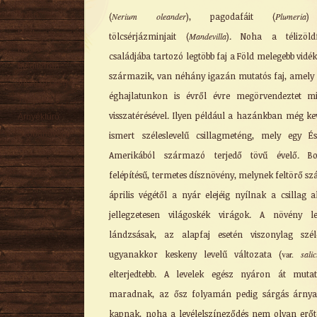
Nyári
(
Nerium oleander
), pagodafáit (
Plumeria
)
Őszi
tölcsérjázminjait (
Mandevilla
). Noha a télizöldf
Kúszó
családjába tartozó legtöbb faj a Föld melegebb vidék
Mediterrán
származik, van néhány igazán mutatós faj, amely
Virágzó cserje
éghajlatunkon is évről évre megörvendeztet m
Talajtakaró
visszatérésével. Ilyen például a hazánkban még ke
Árnyéktűrő
Szobanövény
ismert széleslevelű csillagmeténg, mely egy É
Amerikából származó terjedő tövű évelő. Bo
felépítésű, termetes dísznövény, melynek feltörő sz
április végétől a nyár elejéig nyílnak a csillag a
jellegzetesen világoskék virágok. A növény le
lándzsásak, az alapfaj esetén viszonylag szél
ugyanakkor keskeny levelű változata (
var.
salic
elterjedtebb. A levelek egész nyáron át muta
maradnak, az ősz folyamán pedig sárgás árnya
kapnak, noha a levélelszíneződés nem olyan erőte