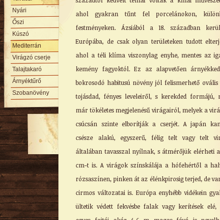
századtól kedvelt témái voltak a kínai művésze
Nyári
ahol gyakran tűnt fel porcelánokon, külön
Őszi
festményeken. Ázsiából a 18. században kerül
Kúszó
Európába, de csak olyan területeken tudott elterj
Mediterrán
ahol a téli klíma viszonylag enyhe, mentes az i
Virágzó cserje
kemény fagyoktól. Ez az alapvetően árnyékked
Talajtakaró
Árnyéktűrő
bokrosodó habitusú növény jól felismerhető ovális
Szobanövény
tojásdad, fényes leveleiről, s kerekded formájú,
már tökéletes megjelenésű virágairól, melyek a vir
csúcsán szinte elborítják a cserjét. A japán ka
csésze alakú, egyszerű, félig telt vagy telt vi
általában tavasszal nyílnak, s átmérőjük elérheti a
cm-t is. A virágok színskálája a hófehértől a ha
rózsaszínen, pinken át az élénkpirosig terjed, de v
cirmos változatai is. Európa enyhébb vidékein gy
ültetik védett fekvésbe falak vagy kerítések elé,