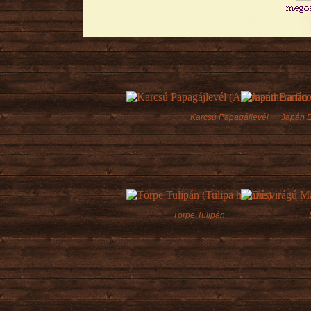
Karcsú Papagájlevél
Japán 
Törpe Tulipán