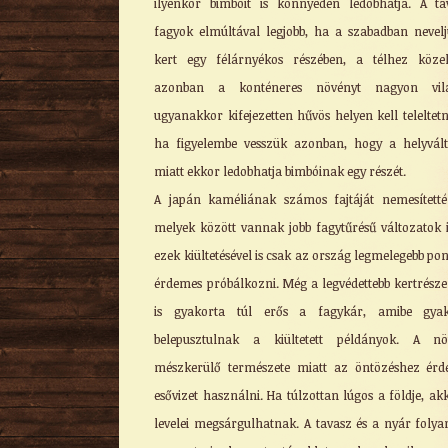
ilyenkor bimbóit is könnyedén ledobhatja. A ta
fagyok elmúltával legjobb, ha a szabadban nevel
kert egy félárnyékos részében, a télhez köze
azonban a konténeres növényt nagyon vilá
ugyanakkor kifejezetten hűvös helyen kell teleltetni
ha figyelembe vesszük azonban, hogy a helyvál
miatt ekkor ledobhatja bimbóinak egy részét.
A japán kaméliának számos fajtáját nemesítetté
melyek között vannak jobb fagytűrésű változatok i
ezek kiültetésével is csak az ország legmelegebb pon
érdemes próbálkozni. Még a legvédettebb kertrész
is gyakorta túl erős a fagykár, amibe gyak
belepusztulnak a kiültetett példányok. A nö
mészkerülő természete miatt az öntözéshez ér
esővizet használni. Ha túlzottan lúgos a földje, ak
levelei megsárgulhatnak. A tavasz és a nyár foly