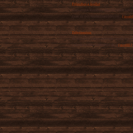
Fókuszban a levélzet
A növények levelének díszítőértékét soks
[ továb
csak az őszi levélszíneződéssel...
Tulipánmánia
Az ezerarcú tulipán története, amely soku
[ tovább ]
számára a Németalföldhöz és...