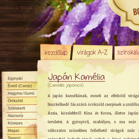
Japán Kamélia
Egynyári
(Camellia japonica)
Évelő (Cserje)
Hagyma
/ Gumó
A japán kaméliának, ennek az elbűvölő virágo
Örökzöld
büszkélkedő fás szárú örökzöld cserjének a szülőh
Sziklakerti
Ázsia, közelebbről Kína és Korea, illetve Japán
Alacsony
területei. A gyönyörű, szabályos, s ma már 
Közepes
változatos színekben fellelhető virágok már 
Magas
Tavaszi