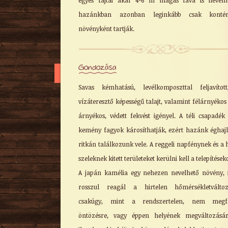
egyes fajtái akár 4-6 m magas fává is nevelh
hazánkban azonban leginkább csak kontén
növényként tartják.
Gondozása
Savas kémhatású, levélkomposzttal feljavítot
vízáteresztő képességű talajt, valamint félárnyékos
árnyékos, védett fekvést igényel. A téli csapadék
kemény fagyok károsíthatják, ezért hazánk éghaj
ritkán találkozunk vele. A reggeli napfénynek és a 
szeleknek kitett területeket kerülni kell a telepítések
A japán kamélia egy nehezen nevelhető növény,
rosszul reagál a hirtelen hőmérsékletváltoz
csakúgy, mint a rendszertelen, nem megfe
öntözésre, vagy éppen helyének megváltozásár