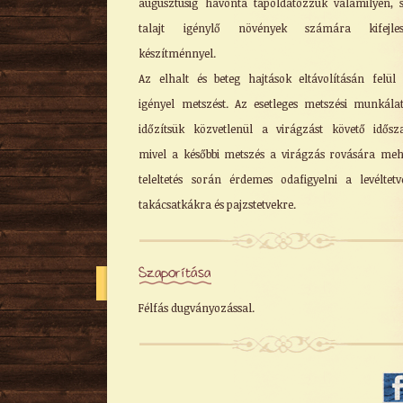
augusztusig havonta tápoldatozzuk valamilyen, 
talajt igénylő növények számára kifejlesz
készítménnyel.
Az elhalt és beteg hajtások eltávolításán felü
igényel metszést. Az esetleges metszési munkála
időzítsük közvetlenül a virágzást követő idősz
mivel a későbbi metszés a virágzás rovására meh
teleltetés során érdemes odafigyelni a levéltetv
takácsatkákra és pajzstetvekre.
Szaporítása
Félfás dugványozással.