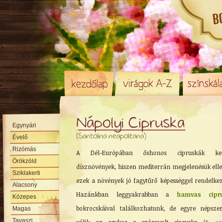
Nápolyi Cipruska
Egynyári
(Santolina neapolitana)
Évelő
Rizómás
A Dél-Európában őshonos cipruskák ked
Örökzöld
dísznövények, hiszen mediterrán megjelenésük ell
Sziklakerti
ezek a növények jó fagytűrő képességgel rendelke
Alacsony
Hazánkban leggyakrabban a
hamvas cipr
Közepes
bokrocskáival találkozhatunk, de egyre népsze
Magas
Tavaszi