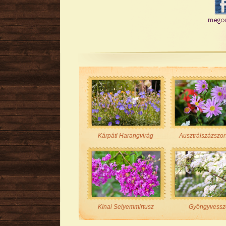
Kárpáti Harangvirág
Ausztrálszázszo
Kínai Selyemmirtusz
Gyöngyvessz