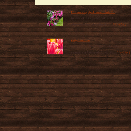
Virágos szegélyek utánozhatatl...
Az évelők és egynyáriak sokféle
[ tovább ]
elhelyezésben díszíthetik a...
Tulipánmánia
Az ezerarcú tulipán története, amely soku
[ tovább ]
számára a Németalföldhöz és...