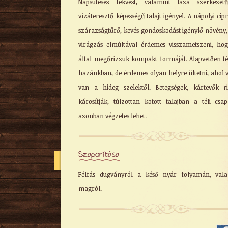
Napsütéses fekvést, valamint laza szerkezetű
vízáteresztő képességű talajt igényel. A nápolyi cip
szárazságtűrő, kevés gondoskodást igénylő növény,
virágzás elmúltával érdemes visszametszeni, ho
által megőrizzük kompakt formáját. Alapvetően té
hazánkban, de érdemes olyan helyre ültetni, ahol 
van a hideg szelektől. Betegségek, kártevők r
károsítják, túlzottan kötött talajban a téli csa
azonban végzetes lehet.
Szaporítása
Félfás dugványról a késő nyár folyamán, vala
magról.