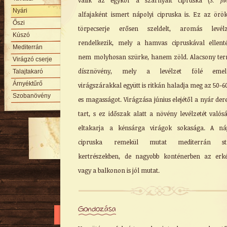
válik az egykor a szárnyalt cipruska (
S. pi
Nyári
alfajaként ismert nápolyi cipruska is. Ez az örö
Őszi
törpecserje erősen szeldelt, aromás levélze
Kúszó
rendelkezik, mely a hamvas cipruskával ellent
Mediterrán
nem molyhosan szürke, hanem zöld. Alacsony te
Virágzó cserje
dísznövény, mely a levélzet fölé emel
Talajtakaró
Árnyéktűrő
virágszárakkal együtt is ritkán haladja meg az 50-
Szobanövény
es magasságot. Virágzása június elejétől a nyár der
tart, s ez időszak alatt a növény levélzetét valós
eltakarja a kénsárga virágok sokasága. A náp
cipruska remekül mutat mediterrán stí
kertrészekben, de nagyobb konténerben az erk
vagy a balkonon is jól mutat.
Gondozása