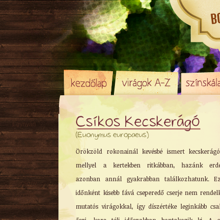
Csíkos Kecskerágó
Egynyári
(Euonymus europaeus)
Évelő (Cserje)
Hagyma
/ Gumó
Örökzöld rokonainál kevésbé ismert kecskerágó
Örökzöld
mellyel a kertekben ritkábban, hazánk erde
Sziklakerti
azonban annál gyakrabban találkozhatunk. E
Alacsony
időnként kisebb fává cseperedő cserje nem rendel
Közepes
mutatós virágokkal, így díszértéke leginkább cs
Magas
Tavaszi