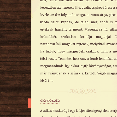
őszi, kora téli időszakban bontakozik ki. A c
Nyári
keresztben átellenesen álló, ovális, csipkés-fűrészes 
Őszi
levelei az ősz folyamán sárga, narancssárga, piros
Kúszó
bordó színt kapnak, de talán még ennél is tö
Mediterrán
értékelik harsány terméseit. Magenta színű, ritk
Virágzó cserje
krémfehér, szokatlan formájú magtokjai fé
Talajtakaró
Árnyéktűrő
narancsszínű magokat rejtenek, melyekről azonba
Szobanövény
ha tudjuk, hogy
mérgező
ek, csakúgy, mint a
nö
többi része. Termései hosszan, a lomb lehullása ut
megmaradnak, így akkor nyújt látványosságot, a
már hiányoznak a színek a kertből. Végső maga
kb. 3-6m.
Gondozása
A csíkos kecskerágó egy kifejezetten igénytelen cserje