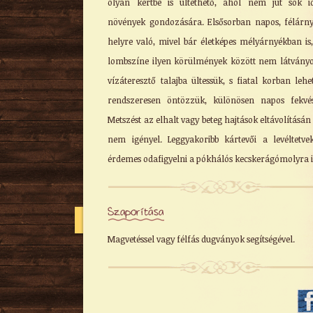
olyan kertbe is ültethető, ahol nem jut sok 
növények gondozására. Elsősorban napos, félárn
helyre való, mivel bár életképes mélyárnyékban is,
lombszíne ilyen körülmények között nem látványo
vízáteresztő talajba ültessük, s fiatal korban lehe
rendszeresen öntözzük, különösen napos fekvé
Metszést az elhalt vagy beteg hajtások eltávolításán 
nem igényel. Leggyakoribb kártevői a levéltetve
érdemes odafigyelni a pókhálós kecskerágómolyra i
Szaporítása
Magvetéssel vagy félfás dugványok segítségével.