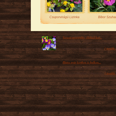
Csuporvirágú Lizinka
Bíbor Szuha
Tavaszi megújulás, éledező ker...
Kora tavasszal, amikor feléled a természe
[ tovább 
maga a kert is, nagyon örülünk...
Illatos nyár kertben és balkon...
A nyár kétségkívül a bőség évszaka, amik
[ tovább 
természet általában a legszebb...