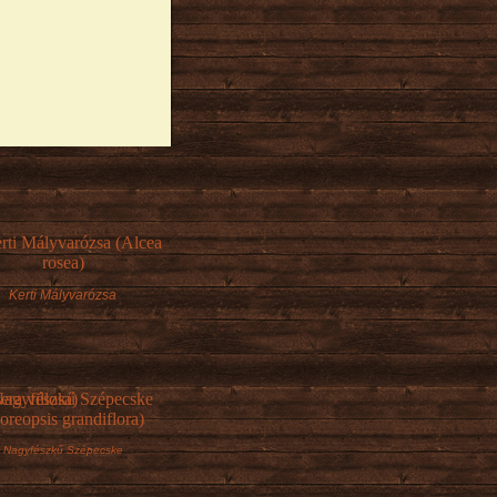
Kerti Mályvarózsa
Nagyfészkű Szépecske