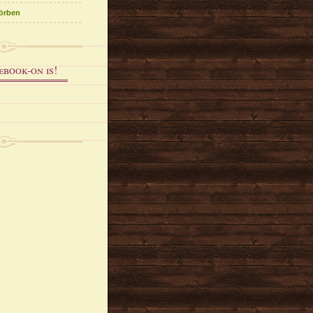
körben
ebook-on is!