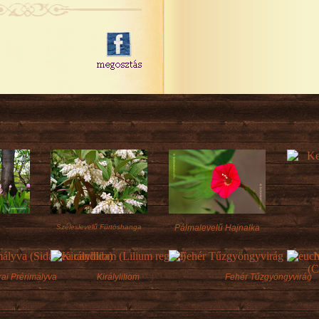
Széleslevelű Fürtöshanga
Pálmalevelű Hajnalka
rai Prérimályva
Királyliliom
Fehér Tűzgyöngyvirág