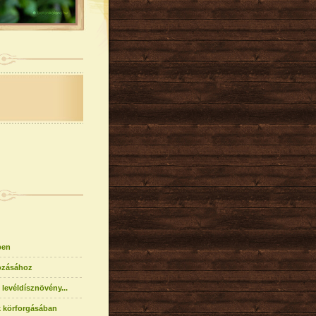
ben
ozásához
levéldísznövény...
k körforgásában