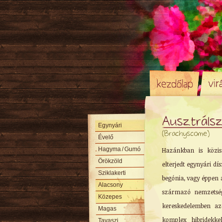
Ausztráls
Egynyári
(Brachyscome)
Évelő
Hagyma
/ Gumó
Hazánkban is közi
Örökzöld
elterjedt egynyári dí
Sziklakerti
begónia, vagy éppen 
Alacsony
származó nemzetség
Közepes
kereskedelemben az
Magas
komplex hibridekke
Tavaszi