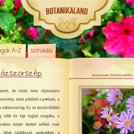
zázszorszép
Asteraceae (őszirózsafélék)
smert, de talán nem olyannyira
sznövény, mint például a petúnia, a
a nebáncsvirág. Ez az Ausztráliából
 több tíz fajt foglal magába, a
onban szinte kivétel nélkül csak
l lehet találkozni, melyekben a