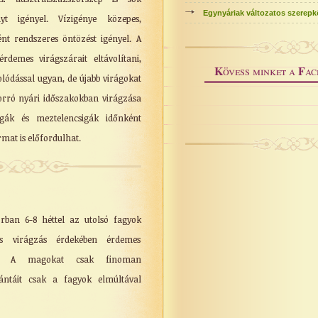
Egynyáriak változatos szerep
yt igényel. Vízigénye közepes,
nt rendszeres öntözést igényel. A
rdemes virágszárait eltávolítani,
K
F
övess minket a
ac
olódással ugyan, de újabb virágokat
 forró nyári időszakokban virágzása
igák és meztelencsigák időnként
rmat is előfordulhat.
orban 6-8 héttel az utolsó fagyok
os virágzás érdekében érdemes
ni. A magokat csak finoman
lántáit csak a fagyok elmúltával