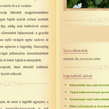
beridifolia
és a
B. multifida
.
rszép hibridek megjelenésükben
yes fajták szárát erősen szeldelt
ítja, addig más kultivárok szinte
őleveleket fejlesztenek. A gracilis
n nyíló virágok egész nyáron át
tben egészen a fagyokig. Viszonylag
Színváltozatok
irágai jellemzően levendulakékek
Liláskék, lila, rózsaszín, fehér
n és fehér fajták is elterjedtek.
ompakt, kissé elterülő habitusú,
özött változik.
Kapcsolódó cikkek
Balkonládák újra nyári köntös
Tippek balkonnövények gond
Színpompás nyári balkonládák 
nyes, de mint a legtöbb egynyári, a
Élénk színhatások az évszako
z ausztrálszázszorszép is sok