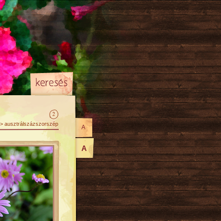
2
 > ausztrálszázszorszép
A
A