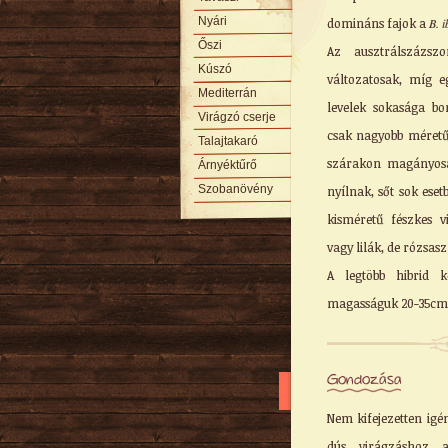
Nyári
domináns fajok a
B. i
Őszi
Az ausztrálszázszo
Kúszó
változatosak, míg eg
Mediterrán
levelek sokasága bor
Virágzó cserje
csak nagyobb méretű t
Talajtakaró
szárakon magányosa
Árnyéktűrő
Szobanövény
nyílnak, sőt sok ese
kisméretű fészkes v
vagy lilák, de rózsaszí
A legtöbb hibrid k
magasságuk 20-35cm k
Gondozása
Nem kifejezetten igé
dús virágzáshoz a